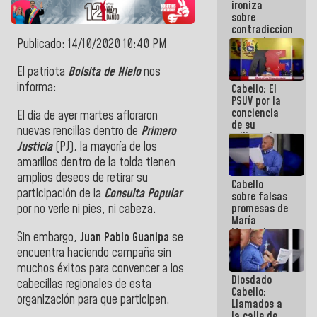
ironiza
la semana
sobre
que viene
contradicciones
hay
y mentiras
programa
Publicado: 14/10/2020 10:40 PM
de María
Machado:
El patriota
Bolsita de Hielo
nos
¡Créanle!
informa:
Cabello: El
PSUV por la
conciencia
El día de ayer martes afloraron
de su
nuevas rencillas dentro de
Primero
militancia
Justicia
(PJ), la mayoría de los
es la
organización
amarillos dentro de la tolda tienen
política más
amplios deseos de retirar su
Cabello
sólida de
participación de la
Consulta Popular
sobre falsas
Venezuela
por no verle ni pies, ni cabeza.
promesas de
María
Machado:
Sin embargo,
Juan Pablo Guanipa
se
¿Quién le
encuentra haciendo campaña sin
puede creer?
muchos éxitos para convencer a los
¿Y la gente
Diosdado
que ella iba
cabecillas regionales de esta
Cabello:
a salvar en
organización para que participen.
Llamados a
La Guaira?
la calle de