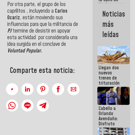
Por otra parte, el grupo de los
María
Machado se
caprilitos , incluyendo a
Carlos
Noticias
estrellaron
Ocariz
, están moviendo sus
de frente
más
influencias para que la militancia de
contra el
Pueblo
PJ
termine de desistir en apoyar
leídas
esta actividad por considerarla una
idea surgida en el conclave de
Voluntad Popular.
Llegan dos
Comparte esta noticia:
nuevos
trenes de
trituración
para
optimizar
manejo de
escombros
Cabello a
en La Guaira
Orlando
Avendaño:
Disfruto
cada vez
que escribes