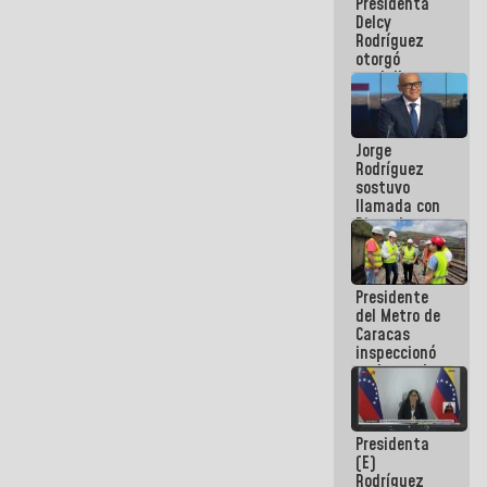
Presidenta
abordar
Delcy
planes de
Rodríguez
acción
otorgó
medalla
"Héroe de
Venezuela"
a servidores
Jorge
públicos
Rodríguez
sostuvo
llamada con
Dinorah
Figuera y
acuerdan
primer
Presidente
encuentro
del Metro de
presencial
Caracas
para el
inspeccionó
diálogo
trabajos de
rehabilitación
y
modernización
Presidenta
de la vía
(E)
férrea
Rodríguez