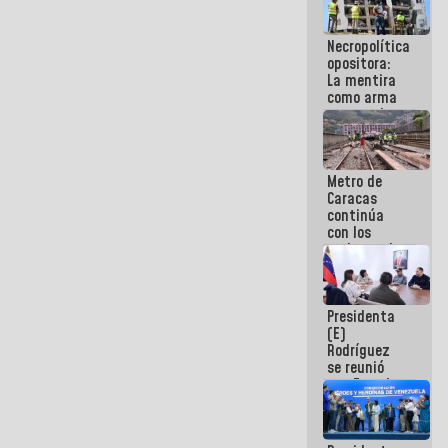
porque lo
que haces
Necropolítica
es
opositora:
embarrarla
La mentira
como arma
contra el
Pueblo
Metro de
Caracas
continúa
con los
trabajos de
mantenimiento
e inspección
en la Línea 2
Presidenta
(E)
Rodríguez
se reunió
con Estado
Mayor
Eléctrico
para