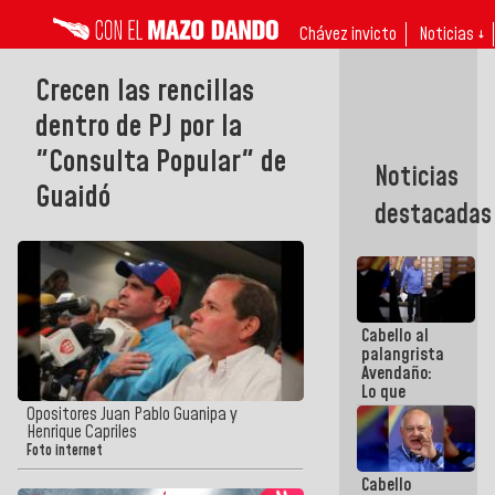
Chávez invicto
Noticias ↓
Crecen las rencillas
dentro de PJ por la
"Consulta Popular" de
Noticias
Guaidó
destacadas
Cabello al
palangrista
Avendaño:
Lo que
vayas a
Opositores Juan Pablo Guanipa y
escribir
Henrique Capriles
hazlo hoy
Foto internet
por que no
Cabello
sabemos si