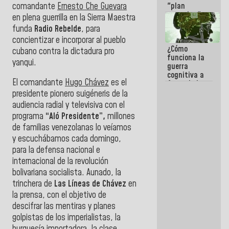
comandante
Ernesto Che Guevara
"plan
enjambre"
en plena guerrilla en la Sierra Maestra
de La Sayo
funda
Radio Rebelde
, para
para
concientizar e incorporar al pueblo
sabotear el
¿Cómo
diálogo y
cubano contra la dictadura pro
funciona la
promover el
yanqui.
guerra
caos
cognitiva a
El comandante
Hugo Chávez
es el
favor de la
narrativa
presidente pionero suigéneris de la
hegemónica?
audiencia radial y televisiva con el
(1)
programa
“Aló Presidente”,
millones
de familias venezolanas lo veíamos
y escuchábamos cada domingo,
para
la defensa nacional e
internacional de la revolución
bolivariana socialista. Aunado, la
trinchera de
Las Líneas de Chávez
en
la prensa, con el objetivo de
descifrar las mentiras y planes
golpistas de los imperialistas, la