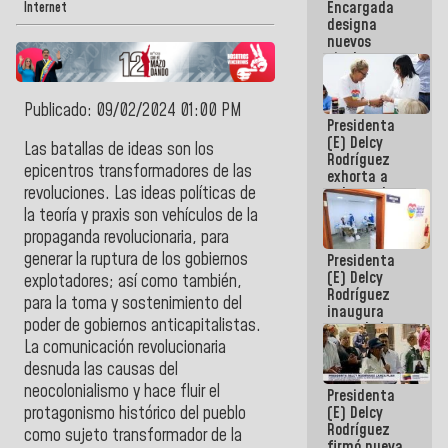
Encargada
Centroamericanos
Internet
designa
nuevos
titulares en
el
Viceministerio
Publicado: 09/02/2024 01:00 PM
de Energía
Presidenta
Eléctrica y
(E) Delcy
CORPOELEC
Las batallas de ideas son los
Rodríguez
epicentros transformadores de las
exhorta a
revoluciones. Las ideas políticas de
gobernadores
y alcaldes a
la teoría y praxis son vehículos de la
edificar
propaganda revolucionaria, para
casas para
generar la ruptura de los gobiernos
Presidenta
abuelos
(E) Delcy
explotadores; así como también,
Rodríguez
para la toma y sostenimiento del
inaugura
poder de gobiernos anticapitalistas.
casa de los
Abuelos
La comunicación revolucionaria
Primavera
desnuda las causas del
en Caracas
neocolonialismo y hace fluir el
Presidenta
(E) Delcy
protagonismo histórico del pueblo
Rodríguez
como sujeto transformador de la
firmó nueva