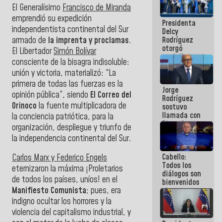
manejo de
El Generalísimo
Francisco de Miranda
escombros
emprendió su expedición
Presidenta
en La Guaira
independentista continental del Sur
Delcy
armado de
la imprenta y proclamas
.
Rodríguez
otorgó
El Libertador
Simón Bolívar
medalla
consciente de la bisagra indisoluble:
"Héroe de
unión y victoria, materializó: “La
Venezuela"
a servidores
primera de todas las fuerzas es la
Jorge
públicos
opinión pública”, siendo
El Correo del
Rodríguez
Orinoco
la fuente multiplicadora de
sostuvo
llamada con
la conciencia patriótica, para la
Dinorah
organización, despliegue y triunfo de
Figuera y
la independencia continental del Sur.
acuerdan
primer
Cabello:
encuentro
Carlos Marx y Federico Engels
Todos los
presencial
eternizaron la máxima ¡Proletarios
diálogos son
para el
de todos los países, uníos! en el
bienvenidos
diálogo
Manifiesto Comunista
; pues, era
siempre que
estén en el
indigno ocultar los horrores y la
marco de la
violencia del capitalismo industrial, y
Constitución