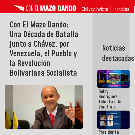
Chávez invicto
Noticias ↓
Con El Mazo Dando:
Una Década de Batalla
junto a Chávez, por
Noticias
Venezuela, el Pueblo y
destacadas
la Revolución
Bolivariana Socialista
Delcy
Rodríguez
felicita a la
Vinotinto
Sub 20
campeona
frente
México Sub
Presidenta
23 en los