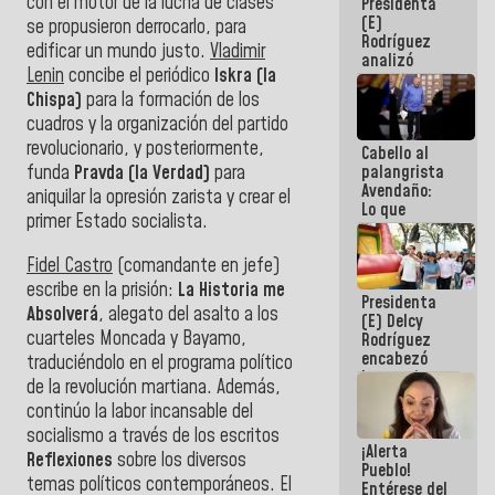
con el motor de la lucha de clases
Presidenta
de la
(E)
República
se propusieron derrocarlo, para
Rodríguez
edificar un mundo justo.
Vladimir
analizó
Lenin
concibe el periódico
Iskra (la
junto a
gobernadores
Chispa)
para la formación de los
planes de
cuadros y la organización del partido
recuperación
revolucionario, y posteriormente,
Cabello al
del Sistema
palangrista
funda
Pravda (la Verdad)
para
Eléctrico
Avendaño:
Nacional
aniquilar la opresión zarista y crear el
Lo que
primer Estado socialista.
vayas a
escribir
Fidel Castro
(comandante en jefe)
hazlo hoy
por que no
escribe en la prisión:
La Historia me
Presidenta
sabemos si
Absolverá
, alegato del asalto a los
(E) Delcy
la semana
cuarteles Moncada y Bayamo,
Rodríguez
que viene
encabezó
hay
traduciéndolo en el programa político
lanzamiento
programa
de la revolución martiana. Además,
del Plan
continúo la labor incansable del
Nacional de
Recreación
socialismo a través de los escritos
¡Alerta
Vacacional
Reflexiones
sobre los diversos
Pueblo!
temas políticos contemporáneos. El
Entérese del