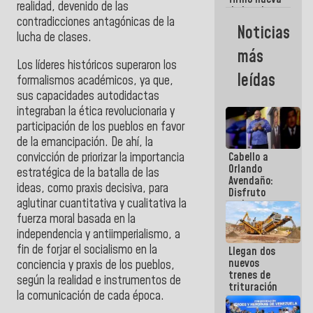
realidad, devenido de las
de Ley de
contradicciones antagónicas de la
Arrendamiento
Noticias
aprobada
lucha de clases.
por la AN
más
Los líderes históricos superaron los
leídas
formalismos académicos, ya que,
sus capacidades autodidactas
integraban la ética revolucionaria y
participación de los pueblos en favor
de la emancipación. De ahí, la
convicción de priorizar la importancia
Cabello a
Orlando
estratégica de la batalla de las
Avendaño:
ideas, como praxis decisiva, para
Disfruto
aglutinar cuantitativa y cualitativa la
cada vez
que escribes
fuerza moral basada en la
porque lo
independencia y antiimperialismo, a
que haces
fin de forjar el socialismo en la
Llegan dos
es
nuevos
embarrarla
conciencia y praxis de los pueblos,
trenes de
según la realidad e instrumentos de
trituración
la comunicación de cada época.
para
optimizar