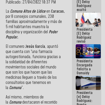
(E) Delcy
Publicado: 27/04/2022 10:37 PM
Panamericana
Rodríguez
Sub-17
exaltó
La
Comuna
Altos
de
Lídice
en
Caracas,
constituida
participación
por 8 consejos comunales, 230
de
familias aproximadamente y más de
Venezuela
en Juegos
5 mil habitantes muestra la
Presidenta
Centroamericanos
disciplina y
organización
del
Poder
(E) Delcy
y del Caribe
Popular.
Rodríguez
2026
revisó
agenda
El comunero
Jesús García
, apuntó
económica y
que cuenta con “una farmacia
ejecución de
autogestionada, funciona gracias a
fondos de
Presidenta
emergencia
la solidaridad de diferentes
Encargada
post-sismos
movimientos sociales del mundo
felicita a
que son los que hacen que las
Osmaidy
Arias y
medicinas lleguen a
través
de los
Giraly
consultorios que tenemos en
Marcano por
la
Comuna
”.
hacer
Presidenta
historia en
(e) Delcy
Así mismo, miembros de
los
Rodríguez:
Centroamericanos
la
Comuna
destacaron el recorrido
Pronto