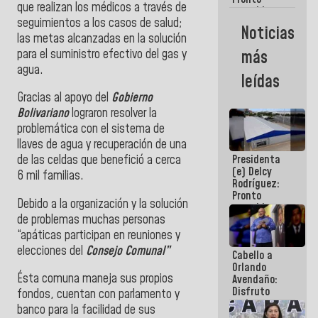
que realizan los médicos a
través
de
restableceremos
seguimientos a los casos de salud;
las
Noticias
operaciones
las metas alcanzadas en la solución
en el
para el suministro efectivo del gas y
más
Aeropuerto
agua.
Internacional
leídas
de
Maiquetía
Gracias al apoyo del
Gobierno
Bolivariano
lograron resolver la
problemática con el sistema de
llaves de agua y recuperación de una
Presidenta
de las celdas que benefició a cerca
(e) Delcy
6 mil familias.
Rodríguez:
Pronto
Debido a la
organización
y la solución
restableceremos
de problemas muchas personas
las
operaciones
“apáticas participan en reuniones y
en el
elecciones del
Consejo Comunal”
Cabello a
Aeropuerto
Orlando
Internacional
Ésta
comuna
maneja sus propios
Avendaño:
de
Disfruto
Maiquetía
fondos, cuentan con parlamento y
cada vez
banco para la facilidad de sus
que escribes