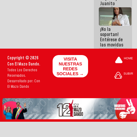
Juanito
Alimaña son
harina del
mismo
costal
¡No la
soportan!
Entérese de
las movidas
que realizan
antiguos
Copyright © 2026
VISITA
HOME
cómplices
Con El Mazo Dando.
NUESTRAS
de La Sayo
REDES
Todos Los Derechos
para
SOCIALES →
SUBIR
Reservados.
sacudírsela
Desarrollado por: Con
El Mazo Dando