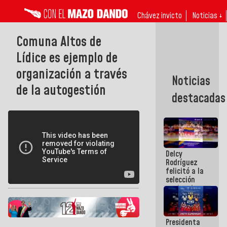
Chávez invicto
Noticias ↓
Comuna Altos de
Lídice es ejemplo de
organización a través
Noticias
de la autogestión
destacadas
Delcy
Rodríguez
felicitó a la
selección
nacional
masculina
de voleibol
campeona
Presidenta
de la Copa