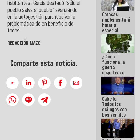
habitantes. García destacó “sólo el
porque lo
que haces
pueblo salva al pueblo” avanzando
Caracas
es
en la
autogestión
para resolver la
implementará
embarrarla
problemática de en beneficio de
horario
especial
todos.
para
adaptarse
REDACCIÓN MAZO
al plan de
ahorro
¿Cómo
energético
Comparte esta noticia:
funciona la
guerra
cognitiva a
favor de la
narrativa
hegemónica?
(1)
Cabello:
Todos los
diálogos son
bienvenidos
siempre que
estén en el
marco de la
Constitución