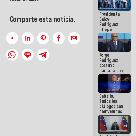
manejo de
escombros
Presidenta
en La Guaira
Comparte esta noticia:
Delcy
Rodríguez
otorgó
medalla
"Héroe de
Venezuela"
a servidores
Jorge
públicos
Rodríguez
sostuvo
llamada con
Dinorah
Figuera y
acuerdan
primer
Cabello:
encuentro
Todos los
presencial
diálogos son
para el
bienvenidos
diálogo
siempre que
estén en el
marco de la
Constitución