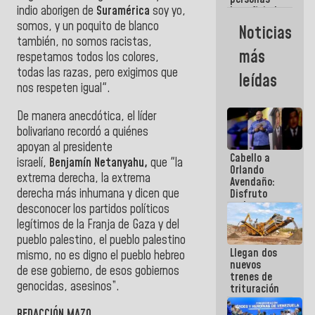
indio aborigen de
Suramérica
soy yo,
beneficiadas
con planes
somos, y un poquito de blanco
Noticias
para
también, no somos racistas,
atención de
más
respetamos todos los colores,
emergencia
sísmica en
todas las razas, pero exigimos que
leídas
la última
nos respeten igual
".
semana
De manera anecd
ó
tica, el l
í
der
bolivariano record
ó
a
quiénes
apoyan
al presidente
Cabello a
israel
í
,
Benjam
í
n Netanyahu,
que
"l
a
Orlando
extrema derecha, la extrema
Avendaño:
derecha más inhumana y dicen que
Disfruto
cada vez
desconocer los partidos políticos
que escribes
legítimos de la Franja de Gaza y del
porque lo
pueblo palestino, el pueblo palestino
que haces
Llegan dos
es
mismo, no es digno el pueblo hebreo
nuevos
embarrarla
de ese gobierno, de esos gobiernos
trenes de
genocidas, asesinos”.
trituración
para
optimizar
REDACCIÓN MAZO