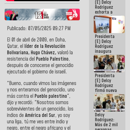
(E) Delcy
CORPOELEC
Rodríguez
exhorta a
gobernadores
y alcaldes a
edificar
Publicado: 07/05/2025 09:27 PM
casas para
Presidenta
abuelos
El 01 de abril de 2009, en
Doha,
(E) Delcy
Qatar, el
l
í
der de la Revoluci
ó
n
Rodríguez
inaugura
Bolivariana, Hugo Ch
á
vez,
valor
ó
la
casa de los
resistencia del
Pueblo Palestino
,
Abuelos
despu
é
s de conocerse el genocidio
Primavera
en Caracas
ejecutado el gobierno de israel
í
.
Presidenta
(E) Delcy
"B
ueno, cuando vimos las imágenes
Rodríguez
y nos enteramos del genocidio, uno
firmó nueva
de Ley de
más contra el
Pueblo palestin
o
",
Arrendamiento
dijo y record
ó
: "
Nosotros somos
aprobada
sobrevivientes de un genocidio, los
por la AN
Delcy
indios de
América del Sur
, yo soy
Rodríguez:
una liga, tú me ves entre indio y
Más de 2 mil
negro, entre el negro africano y el
personas