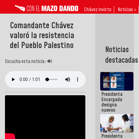
Chávez invicto
Noticias ↓
Comandante Chávez
valoró la resistencia
del Pueblo Palestino
Noticias
destacadas
Escucha esta noticia: 🔊
Presidenta
Encargada
designa
nuevos
titulares en
el
Viceministerio
de Energía
Presidenta
Eléctrica y