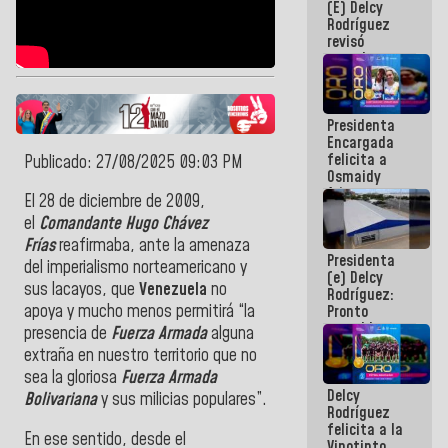
(E) Delcy
y del Caribe
Rodríguez
2026
revisó
agenda
económica y
ejecución de
fondos de
Presidenta
emergencia
Encargada
post-sismos
felicita a
Publicado: 27/08/2025 09:03 PM
Osmaidy
Arias y
El 28 de diciembre de 2009,
Giraly
el
Comandante Hugo Chávez
Marcano por
hacer
Frías
reafirmaba, ante la amenaza
Presidenta
historia en
del imperialismo norteamericano y
(e) Delcy
los
sus lacayos, que
Venezuela
no
Rodríguez:
Centroamericanos
apoya y mucho menos permitirá “la
Pronto
restableceremos
presencia de
Fuerza Armada
alguna
las
extraña en nuestro territorio que no
operaciones
sea la gloriosa
Fuerza Armada
en el
Delcy
Aeropuerto
Bolivariana
y sus milicias populares”.
Rodríguez
Internacional
felicita a la
de
En ese sentido, desde el
Vinotinto