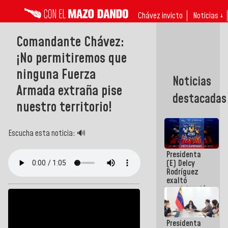
Chávez invicto
Noticias ↓
Comandante Chávez:
¡No permitiremos que
ninguna Fuerza
Noticias
Armada extraña pise
destacadas
nuestro territorio!
Escucha esta noticia: 🔊
Presidenta
(E) Delcy
Rodríguez
exaltó
participación
de
Venezuela
en Juegos
Presidenta
Centroamericanos