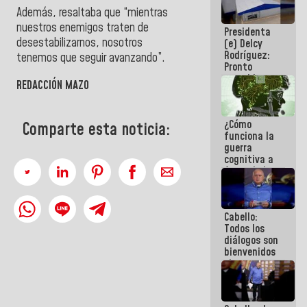
al plan de
Además, resaltaba que “mientras
ahorro
nuestros enemigos traten de
Presidenta
energético
desestabilizarnos, nosotros
(e) Delcy
Rodríguez:
tenemos que seguir avanzando”.
Pronto
restableceremos
REDACCIÓN MAZO
las
operaciones
en el
¿Cómo
Aeropuerto
Comparte esta noticia:
funciona la
Internacional
guerra
de
cognitiva a
Maiquetía
favor de la
narrativa
hegemónica?
(1)
Cabello:
Todos los
diálogos son
bienvenidos
siempre que
estén en el
marco de la
Constitución