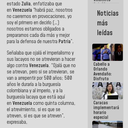
Maiquetía
estado
Zulia
, enfatizaba que
Sub 20
campeona
en
Venezuela
“habrá paz, nosotros
Noticias
frente
no caeremos en provocaciones, yo
México Sub
más
soy el primero en decirlo (…)
23 en los
nosotros estamos obligados a
Centroamericanos
leídas
prepararnos cada día más y mejor
para la defensa de nuestra
Patria
”.
Señalaba que ojalá el imperialismo y
sus lacayos no se atrevieran a hacer
Cabello a
algo contra
Venezuela
. “Ojalá que no
Orlando
se atrevan, pero si se atrevieran, se
Avendaño:
van a arrepentir por 500 años; 500
Disfruto
cada vez
años le duraría a la burguesía
que escribes
colombiana y al imperio, y a la
porque lo
burguesía lacaya que está aquí
que haces
Caracas
en
Venezuela
como quinta columna,
es
implementará
embarrarla
el atrevimiento, si es que se
horario
atreven, si es que se atreven”,
especial
expresaba,
para
adaptarse