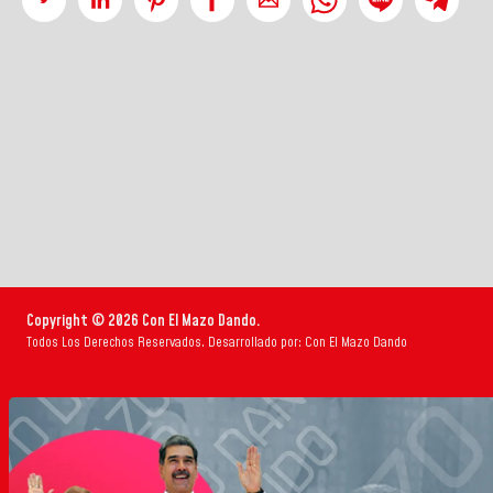
Copyright © 2026 Con El Mazo Dando.
Todos Los Derechos Reservados. Desarrollado por: Con El Mazo Dando