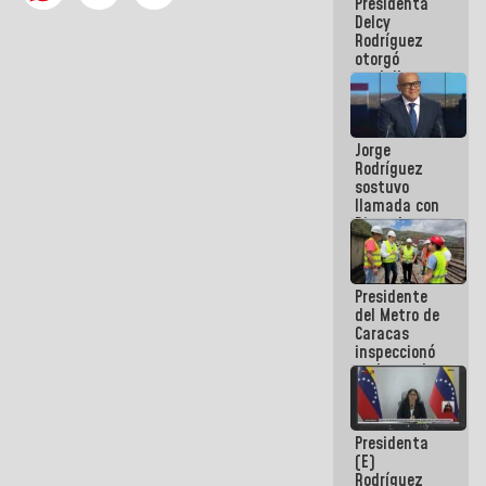
Presidenta
abordar
Delcy
planes de
Rodríguez
acción
otorgó
medalla
"Héroe de
Venezuela"
a servidores
Jorge
públicos
Rodríguez
sostuvo
llamada con
Dinorah
Figuera y
acuerdan
primer
Presidente
encuentro
del Metro de
presencial
Caracas
para el
inspeccionó
diálogo
trabajos de
rehabilitación
y
modernización
Presidenta
de la vía
(E)
férrea
Rodríguez