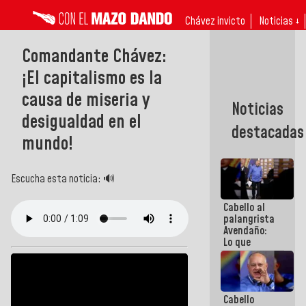
Chávez invicto
Noticias ↓
Comandante Chávez:
¡El capitalismo es la
causa de miseria y
Noticias
desigualdad en el
destacadas
mundo!
Escucha esta noticia: 🔊
Cabello al
palangrista
Avendaño:
Lo que
vayas a
escribir
hazlo hoy
por que no
Cabello
sabemos si