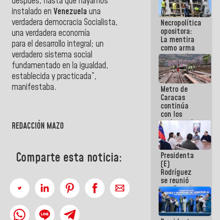
después, hasta que hayamos
porque lo
instalado en
Venezuela
una
que haces
verdadera democracia Socialista,
Necropolítica
es
opositora:
embarrarla
una verdadera economía
La mentira
para
el
desarrollo integral; un
como arma
verdadero sistema social
contra el
Pueblo
fundamentado en la igualdad,
establecida
y
practicada”,
manifestaba.
Metro de
Caracas
continúa
con los
trabajos de
REDACCIÓN MAZO
mantenimiento
e inspección
en la Línea 2
Comparte esta noticia:
Presidenta
(E)
Rodríguez
se reunió
con Estado
Mayor
Eléctrico
para