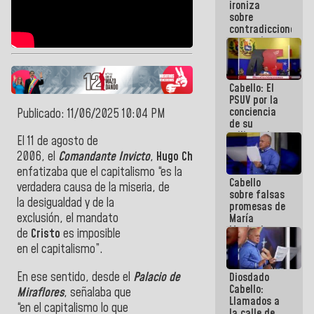
ironiza
la semana
sobre
que viene
contradicciones
hay
y mentiras
programa
de María
Machado:
¡Créanle!
Cabello: El
PSUV por la
conciencia
Publicado: 11/06/2025 10:04 PM
de su
militancia
El
11 de agosto de
es la
2006,
el
Comandante
Invicto
,
Hugo
Chávez
,
organización
política más
enfatizaba que
el
capitalismo
“
es
la
Cabello
sólida de
verdadera
causa
de la
miseria
, de
sobre falsas
Venezuela
la
desigualdad
y
de la
promesas de
exclusión,
el
mandato
María
Machado:
de
Cristo
es
imposible
¿Quién le
en
el
capitalismo
”.
puede creer?
¿Y la gente
En ese sentido, desde
el
Palacio de
Diosdado
que ella iba
Cabello:
a salvar en
Miraflores
, señalaba que
Llamados a
La Guaira?
“en
el
capitalismo
lo que
la calle de