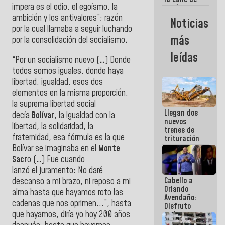
impera
es
el
odio,
el
egoísmo, la
María
Machado se
ambición
y
los antivalores”; razón
Noticias
estrellaron
por la cual llamaba a seguir luchando
de frente
más
por la consolidación del socialismo.
contra el
Pueblo
leídas
“Por un socialismo nuevo (…) Donde
todos somos iguales, donde haya
libertad, igualdad, esos dos
elementos en la misma proporción,
la suprema libertad social
Llegan dos
decía
Bolívar
, la igualdad con la
nuevos
libertad, la solidaridad, la
trenes de
fraternidad, esa fórmula
es
la que
trituración
para
Bolívar se imaginaba en
el
Monte
optimizar
Sacr
o (…) Fue cuando
manejo de
lanzó
el
juramento: No daré
escombros
Cabello a
descanso a mi brazo, ni reposo a mi
en La Guaira
Orlando
alma hasta que hayamos roto las
Avendaño:
cadenas que nos oprimen...”, hasta
Disfruto
que hayamos, diría yo hoy 200 años
cada vez
que escribes