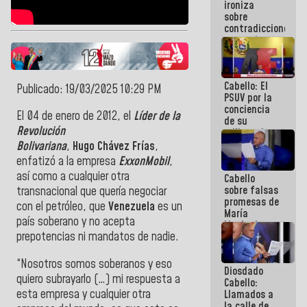
ironiza
la semana
sobre
que viene
contradicciones
hay
y mentiras
programa
de María
Machado:
¡Créanle!
Cabello: El
Publicado: 19/03/2025 10:29 PM
PSUV por la
conciencia
El 04 de enero de 2012, el
Líder de la
de su
Revolución
militancia
es la
Bolivariana
,
Hugo
Chávez
Frías
,
organización
enfatizó a la empresa
ExxonMobil
,
política más
así como a cualquier otra
Cabello
sólida de
sobre falsas
Venezuela
transnacional que quería negociar
promesas de
con el petróleo, que
Venezuela
es un
María
país soberano y no acepta
Machado:
prepotencias ni mandatos de nadie.
¿Quién le
puede creer?
¿Y la gente
“
Nosotros
somos
soberanos
y eso
Diosdado
que ella iba
quiero subrayarlo (…) mi respuesta a
Cabello:
a salvar en
esta empresa y cualquier otra
Llamados a
La Guaira?
la calle de