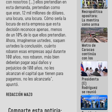
con
nosotros
(…) ellos pretendían en
porque lo
esta demanda, pretendían como
que haces
Necropolítica
es
que eran, 12 mil millones de dólares,
opositora:
embarrarla
una locura, una locura. Cómo sería la
La mentira
locura de esta empresa que esta
como arma
contra el
decisión reconoce apenas, menos
Pueblo
de un 10% de lo que ellos pretendían.
Ahora, imagínense ustedes, saquen
Metro de
ustedes la conclusión, cuánto
Caracas
robaron esas empresas aquí durante
continúa
100 años, nos robaron, más bien
con los
trabajos de
deberían pagar aquí daños y
mantenimiento
perjuicios de 100 años, no les
e inspección
alcanzan el capital que tienen para
en la Línea 2
pagarnos, no les alcanzaría”,
Presidenta
(E)
apuntó.
Rodríguez
se reunió
REDACCIÓN MAZO
con Estado
Mayor
Eléctrico
para
Comparte esta noticia: