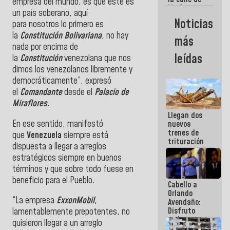
empresa del mundo, es que este es
María
un país soberano, aquí
Machado se
Noticias
para
nosotros
lo primero es
estrellaron
de frente
la
Constitución Bolivariana
, no hay
más
contra el
nada por encima de
Pueblo
leídas
la
Constitución
venezolana que nos
dimos los venezolanos libremente y
democráticamente”, expresó
el
Comandante
desde el
Palacio de
Miraflores.
Llegan dos
En ese sentido, manifestó
nuevos
trenes de
que
Venezuela
siempre está
trituración
dispuesta a llegar a arreglos
para
estratégicos siempre en buenos
optimizar
manejo de
términos y que sobre todo fuese en
escombros
beneficio para el Pueblo.
Cabello a
en La Guaira
Orlando
“La empresa
ExxonMobil
,
Avendaño:
Disfruto
lamentablemente prepotentes, no
cada vez
quisieron llegar a un arreglo
que escribes