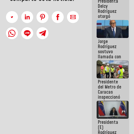
Presidenta
abordar
Delcy
planes de
Rodríguez
acción
otorgó
medalla
"Héroe de
Venezuela"
a servidores
Jorge
públicos
Rodríguez
sostuvo
llamada con
Dinorah
Figuera y
acuerdan
primer
Presidente
encuentro
del Metro de
presencial
Caracas
para el
inspeccionó
diálogo
trabajos de
rehabilitación
y
modernización
Presidenta
de la vía
(E)
férrea
Rodríguez