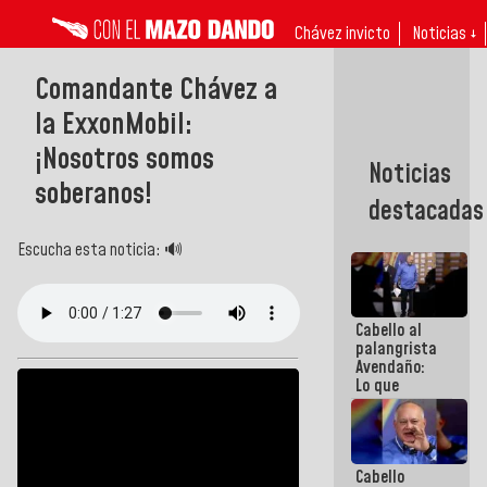
Chávez invicto
Noticias ↓
Comandante Chávez a
la ExxonMobil:
¡Nosotros somos
Noticias
soberanos!
destacadas
Escucha esta noticia: 🔊
Cabello al
palangrista
Avendaño:
Lo que
vayas a
escribir
hazlo hoy
por que no
Cabello
sabemos si