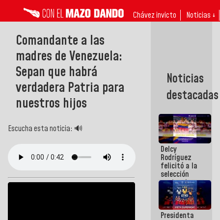
Chávez invicto
Noticias ↓
Comandante a las
madres de Venezuela:
Sepan que habrá
Noticias
verdadera Patria para
destacadas
nuestros hijos
Escucha esta noticia: 🔊
Delcy
Rodríguez
felicitó a la
selección
nacional
masculina
de voleibol
campeona
Presidenta
de la Copa