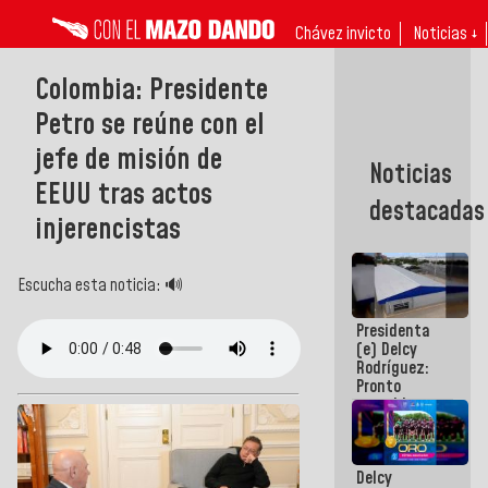
Chávez invicto
Noticias ↓
Colombia: Presidente
Petro se reúne con el
jefe de misión de
Noticias
EEUU tras actos
destacadas
injerencistas
Escucha esta noticia: 🔊
Presidenta
(e) Delcy
Rodríguez:
Pronto
restableceremos
las
operaciones
en el
Delcy
Aeropuerto