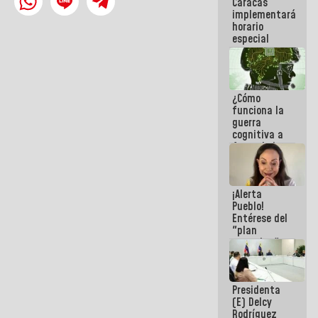
Caracas
del Sistema
implementará
Eléctrico
horario
Nacional
especial
para
adaptarse
al plan de
ahorro
¿Cómo
energético
funciona la
guerra
cognitiva a
favor de la
narrativa
hegemónica?
(1)
¡Alerta
Pueblo!
Entérese del
"plan
enjambre"
de La Sayo
para
sabotear el
Presidenta
diálogo y
(E) Delcy
promover el
Rodríguez
caos