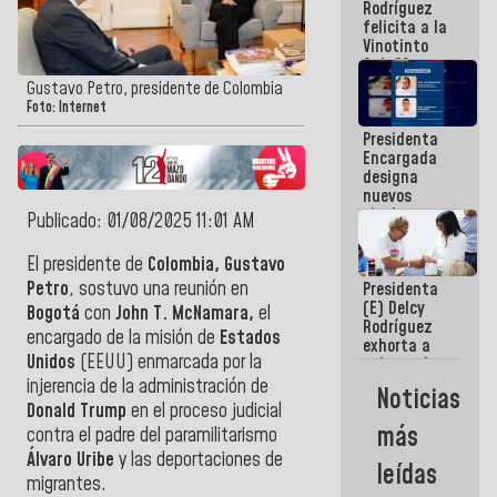
Rodríguez
Internacional
felicita a la
de
Vinotinto
Maiquetía
Sub 20
campeona
Gustavo Petro, presidente de Colombia
frente
Foto: Internet
México Sub
Presidenta
23 en los
Encargada
Centroamericanos
designa
nuevos
titulares en
Publicado: 01/08/2025 11:01 AM
el
Viceministerio
El presidente de
Colombia, Gustavo
de Energía
Petro
, sostuvo una reunión en
Presidenta
Eléctrica y
(E) Delcy
CORPOELEC
Bogotá
con
John T. McNamara,
el
Rodríguez
encargado de la misión de
Estados
exhorta a
Unidos
(EEUU) enmarcada por la
gobernadores
y alcaldes a
injerencia de la administración de
Noticias
edificar
Donald Trump
en el proceso judicial
casas para
más
contra el padre del paramilitarismo
abuelos
Álvaro Uribe
y las deportaciones de
leídas
migrantes.