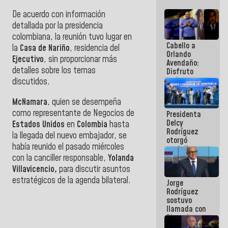
De acuerdo con información
detallada por la presidencia
colombiana, la reunión tuvo lugar en
Cabello a
la
Casa de Nariño
, residencia del
Orlando
Ejecutivo
, sin proporcionar más
Avendaño:
detalles sobre los temas
Disfruto
cada vez
discutidos.
que escribes
porque lo
McNamara
, quien se desempeña
que haces
como representante de Negocios de
Presidenta
es
Delcy
embarrarla
Estados Unidos
en
Colombia
hasta
Rodríguez
la llegada del nuevo embajador, se
otorgó
había reunido el pasado miércoles
medalla
con la canciller responsable,
Yolanda
"Héroe de
Venezuela"
Villavicencio,
para discutir asuntos
a servidores
estratégicos de la agenda bilateral.
Jorge
públicos
Rodríguez
sostuvo
llamada con
Dinorah
Figuera y