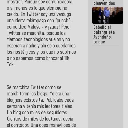
mostrar. Porque soy comunicadora,
bienvenidos
o al menos es lo que siempre he
siempre que
estén en el
creído. En Twitter soy una verduga,
marco de la
una ideíta relámpago con “punch” -
Constitución
como dice Malaver- y ¡zuaz! Pero
Cabello al
de la
palangrista
República
Twitter se marchita, porque los
Avendaño:
tiempos tecnológicos vuelan y no
Lo que
esperan a nadie y ahí solo quedamos
vayas a
escribir
los nostálgicos y los que no supimos
hazlo hoy
o no sabemos cómo brincar al Tik
por que no
Tok.
sabemos si
la semana
que viene
hay
programa
Se marchita Twitter como se
marchitaron los blogs. Yo era una
bloggera existosita. Publicaba cada
semana y tenía mis lectores fieles.
Un blog con miles de seguidores.
Cientos de miles de lecturas, decía
el contador. Una cosa maravillosa de