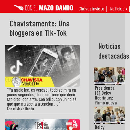
Chávez invicto
Noticias ↓
Chavistamente: Una
bloggera en Tik-Tok
Noticias
destacadas
Presidenta
"Ya nadie lee, es verdad, todo se mira en
(E) Delcy
pocos segundos, todo se tiene que decir
Rodríguez
rapidito, con arte, con brillo, con un no sé
firmó nueva
qué que atrape la atención ..."
de Ley de
Con el Mazo Dando
Arrendamiento
aprobada
por la AN
Delcy