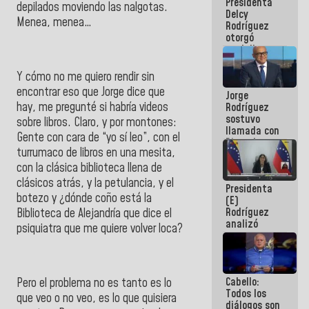
Presidenta
abordar
depilados moviendo las nalgotas.
Delcy
planes de
Menea, menea…
Rodríguez
acción
otorgó
medalla
"Héroe de
Venezuela"
Y cómo no me quiero rendir sin
a servidores
encontrar eso que Jorge dice que
Jorge
públicos
hay, me pregunté si habría videos
Rodríguez
sostuvo
sobre libros. Claro, y por montones:
llamada con
Gente con cara de “yo sí leo”, con el
Dinorah
turrumaco de libros en una mesita,
Figuera y
acuerdan
con la clásica biblioteca llena de
primer
clásicos atrás, y la petulancia, y el
Presidenta
encuentro
botezo y ¿dónde coño está la
(E)
presencial
Rodríguez
para el
Biblioteca de Alejandría que dice el
analizó
diálogo
psiquiatra que me quiere volver loca?
junto a
gobernadores
planes de
recuperación
Cabello:
del Sistema
Pero el problema no es tanto es lo
Todos los
Eléctrico
que veo o no veo, es lo que quisiera
diálogos son
Nacional