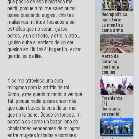
qué pasillo de esa biblioteca me
manejo de
perdí, porque a mi me salen puras
escombros
Necropolítica
en La Guaira
babys buscando sugars, chistes
opositora:
malísimos, niñitos forzados a ser
La mentira
estrellas que no serán, gatos,
como arma
perros, y un entierro, y otro, y otro…
contra el
Pueblo
¿quién sube el entierro de un ser
querido en Tik Tok? Un gentío, y otro
gentío les da like.
Metro de
Caracas
continúa
con los
trabajos de
Y se me atraviesa una cura
mantenimiento
milagrosa para la artritis de mi
e inspección
en la Línea 2
Gordo, y me quedo mirando a ver qué
Presidenta
tal, porque nadie quiere creer más
(E)
que quien busca la cura de un mal
Rodríguez
se reunió
que no la tiene. Desde entonces, mi
con Estado
pantalla es como un bazar lleno de
Mayor
charlatanes vendedores de milagros
Eléctrico
para
entre mujeres infladas y hombres