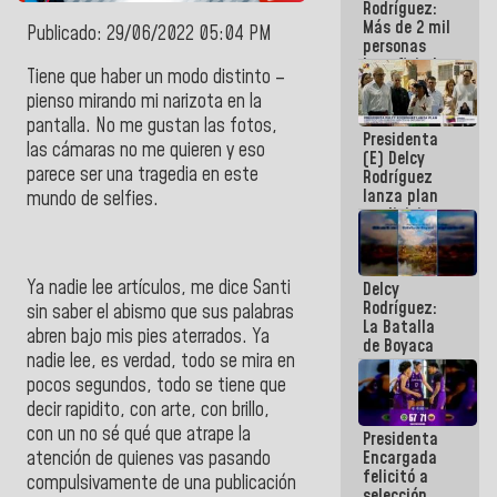
Rodríguez:
Más de 2 mil
Publicado: 29/06/2022 05:04 PM
personas
beneficiadas
Tiene que haber un modo distinto –
con planes
pienso mirando mi narizota en la
para
atención de
pantalla. No me gustan las fotos,
Presidenta
emergencia
las cámaras no me quieren y eso
(E) Delcy
sísmica en
parece ser una tragedia en este
Rodríguez
la última
lanza plan
semana
mundo de selfies.
crediticio
con subsidio
a Juntas de
Condominio
Ya nadie lee artículos, me dice Santi
Delcy
Rodríguez:
sin saber el abismo que sus palabras
La Batalla
abren bajo mis pies aterrados. Ya
de Boyaca
nadie lee, es verdad, todo se mira en
representa
un capítulo
pocos segundos, todo se tiene que
decisivo en
decir rapidito, con arte, con brillo,
la gesta
con un no sé qué que atrape la
Presidenta
emancipadora
atención de quienes vas pasando
Encargada
de nuestra
felicitó a
América
compulsivamente de una publicación
selección