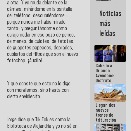
a otra. Y yo muda delante de la
femenina de
cámara, mirándome en la pantalla
baloncesto
Noticias
por su
del teléfono, descubriéndome -
clasificación
porque nunca me había mirado
más
a la
tanto- y preguntándome cómo
AmeriCup
leídas
2027
carajo nadar en ese pozo de perreo,
de meneo, de culotes, de tetotas,
de guapotes papeados, depilados,
cubiertos del filtros que son el nuevo
fotochop. ¡Auxilio!
Cabello a
Orlando
Avendaño:
Disfruto
Y que conste que esto no lo digo
cada vez
con moralismos, sino hasta con
que escribes
porque lo
cierta envidiecita.
que haces
Llegan dos
es
nuevos
embarrarla
trenes de
Jorge dice que Tik Tok es como la
trituración
para
Biblioteca de Alejandría y yo no sé en
optimizar