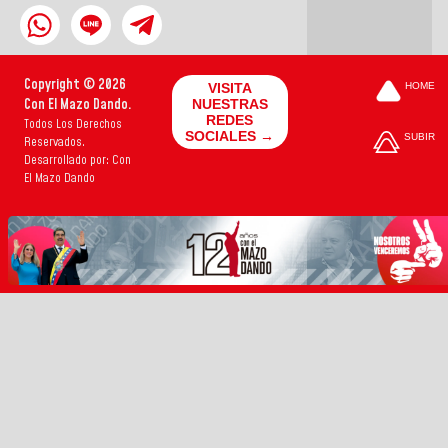
Copyright © 2026
VISITA
HOME
Con El Mazo Dando.
NUESTRAS
REDES
Todos Los Derechos
SOCIALES →
SUBIR
Reservados.
Desarrollado por: Con
El Mazo Dando