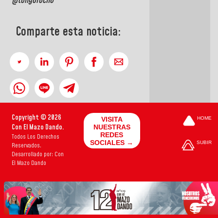
@tongorocho
Comparte esta noticia:
Copyright © 2026
VISITA
HOME
Con El Mazo Dando.
NUESTRAS
REDES
Todos Los Derechos
SOCIALES →
SUBIR
Reservados.
Desarrollado por: Con
El Mazo Dando