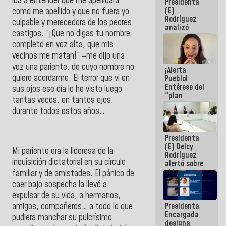
iba a entender que me apellidara
Presidenta
(E)
como me apellido y que no fuera yo
Rodríguez
culpable y merecedora de los peores
analizó
castigos. “¡Que no digas tu nombre
junto a
completo en voz alta, que mis
gobernadores
planes de
vecinos me matan!“ –me dijo una
recuperación
vez una pariente, de cuyo nombre no
¡Alerta
del Sistema
quiero acordarme. El terror que vi en
Pueblo!
Eléctrico
Entérese del
Nacional
sus ojos ese día lo he visto luego
"plan
tantas veces, en tantos ojos,
enjambre"
durante todos estos años…
de La Sayo
para
sabotear el
Presidenta
diálogo y
(E) Delcy
promover el
Mi pariente era la lideresa de la
Rodríguez
caos
inquisición dictatorial en su círculo
alertó sobre
el impacto
familiar y de amistades. El pánico de
de la
caer bajo sospecha la llevó a
emergencia
expulsar de su vida, a hermanos,
climática en
amigos, compañeros… a todo lo que
Presidenta
los oceános
Encargada
pudiera manchar su pulcrísimo
designa