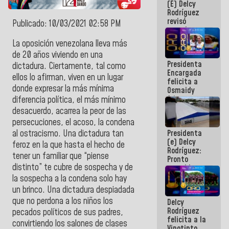
(E) Delcy
y del Caribe
Rodríguez
2026
revisó
Publicado: 10/03/2021 02:58 PM
agenda
económica y
La oposición venezolana lleva más
ejecución de
de 20 años viviendo en una
fondos de
Presidenta
emergencia
dictadura. Ciertamente, tal como
Encargada
post-sismos
ellos lo afirman, viven en un lugar
felicita a
donde expresar la más mínima
Osmaidy
Arias y
diferencia política, el más mínimo
Giraly
desacuerdo, acarrea la peor de las
Marcano por
persecuciones, el acoso, la condena
hacer
Presidenta
al ostracismo. Una dictadura tan
historia en
(e) Delcy
los
feroz en la que hasta el hecho de
Rodríguez:
Centroamericanos
tener un familiar que “piense
Pronto
distinto” te cubre de sospecha y de
restableceremos
las
la sospecha a la condena solo hay
operaciones
un brinco. Una dictadura despiadada
en el
que no perdona a los niños los
Delcy
Aeropuerto
Rodríguez
Internacional
pecados políticos de sus padres,
felicita a la
de
convirtiendo los salones de clases
Vinotinto