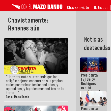
Chávez invicto
Noticias ↓
Chavistamente:
Rehenes aún
Noticias
destacadas
Presidenta
"Un terror auto sustentado que los
(E) Delcy
obligó a dejarse encerrar en sus propias
Rodríguez
calles por maleantes incendiarios, y
exaltó
aplaudirlos, y bajarles merienditas en la
participación
tarde..."
de
Con el Mazo Dando
Venezuela
en Juegos
Presidenta
Centroamericanos