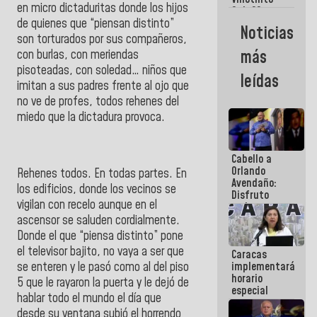
Maiquetía
en micro dictaduritas donde los hijos
Sub 20
campeona
de quienes que “piensan distinto”
Noticias
frente
son torturados por sus compañeros,
México Sub
más
con burlas, con meriendas
23 en los
pisoteadas, con soledad… niños que
Centroamericanos
leídas
imitan a sus padres frente al ojo que
no ve de profes, todos rehenes del
miedo que la dictadura provoca.
Cabello a
Orlando
Rehenes todos. En todas partes. En
Avendaño:
los edificios, donde los vecinos se
Disfruto
vigilan con recelo aunque en el
cada vez
que escribes
ascensor se saluden cordialmente.
porque lo
Donde el que “piensa distinto” pone
que haces
el televisor bajito, no vaya a ser que
Caracas
es
se enteren y le pasó como al del piso
implementará
embarrarla
horario
5 que le rayaron la puerta y le dejó de
especial
hablar todo el mundo el día que
para
desde su ventana subió el horrendo
adaptarse