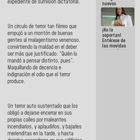
expediente de sumisión dictatorial.
nuevos
titulares en
el
Viceministerio
de Energía
Un círculo de terror tan férreo que
¡No la
Eléctrica y
empujó a un montón de buenas
soportan!
CORPOELEC
gentes al malagentismo venenoso,
Entérese de
las movidas
convirtiendo la maldad en el deber
que realizan
ser más que justificado: “Quién lo
antiguos
mandó a pensar distinto, pues”.
cómplices
de La Sayo
Maquillando de decencia e
para
indignación el odio que el terror
sacudírsela
produce.
Un terror auto sustentado que los
obligó a dejarse encerrar en sus
propias calles por maleantes
incendiarios, y aplaudirlos, y bajarles
merienditas en la tarde, y hasta