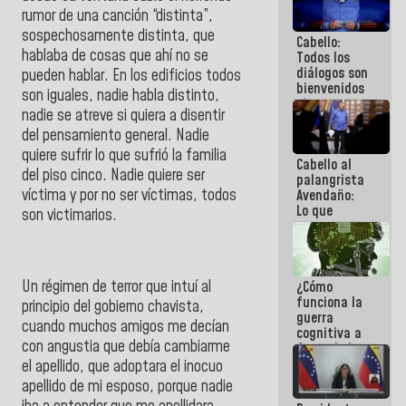
al plan de
rumor de una canción “distinta”,
ahorro
sospechosamente distinta, que
Cabello:
energético
hablaba de cosas que ahí no se
Todos los
diálogos son
pueden hablar. En los edificios todos
bienvenidos
son iguales, nadie habla distinto,
siempre que
nadie se atreve si quiera a disentir
estén en el
del pensamiento general. Nadie
marco de la
Constitución
quiere sufrir lo que sufrió la familia
Cabello al
de la
del piso cinco. Nadie quiere ser
palangrista
República
víctima y por no ser víctimas, todos
Avendaño:
Lo que
son victimarios.
vayas a
escribir
hazlo hoy
por que no
Un régimen de terror que intuí al
¿Cómo
sabemos si
funciona la
la semana
principio del gobierno chavista,
guerra
que viene
cuando muchos amigos me decían
cognitiva a
hay
con angustia que debía cambiarme
favor de la
programa
narrativa
el apellido, que adoptara el inocuo
hegemónica?
apellido de mi esposo, porque nadie
(1)