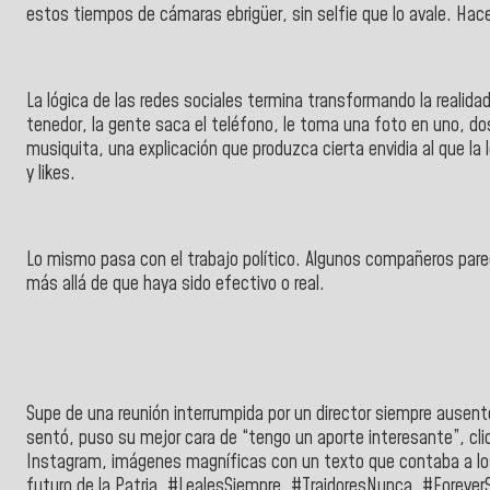
estos tiempos de cámaras ebrigüer, sin selfie que lo avale. Ha
La lógica de las redes sociales termina transformando la realidad.
tenedor, la gente saca el teléfono, le toma una foto en uno, dos
musiquita, una explicación que produzca cierta envidia al que la l
y likes.
Lo mismo pasa con el trabajo político. Algunos compañeros parec
más allá de que haya sido efectivo o real.
Supe de una reunión interrumpida por un director siempre ausent
sentó, puso su mejor cara de “tengo un aporte interesante”, clic
Instagram, imágenes magníficas con un texto que contaba a los i
futuro de la Patria, #LealesSiempre, #TraidoresNunca, #Forever