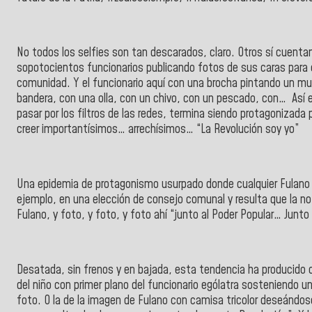
No todos los selfies son tan descarados, claro. Otros sí cuent
sopotocientos funcionarios publicando fotos de sus caras para c
comunidad. Y el funcionario aquí con una brocha pintando un mu
bandera, con una olla, con un chivo, con un pescado, con… Así es
pasar por los filtros de las redes, termina siendo protagonizada
creer importantísimos… arrechísimos… “La Revolución soy yo”
Una epidemia de protagonismo usurpado donde cualquier Fulano
ejemplo, en una elección de consejo comunal y resulta que la not
Fulano, y foto, y foto, y foto ahí “junto al Poder Popular… Junto
Desatada, sin frenos y en bajada, esta tendencia ha producido ob
del niño con primer plano del funcionario ególatra sosteniendo 
foto. O la de la imagen de Fulano con camisa tricolor deseándos