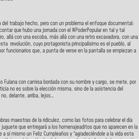
an del trabajo hecho, pero con un problema el enfoque documental:
ontar que hubo una jornada con el #PoderPopular en tal y tal
ro, allá con una escoba, más allá con una retro excavadora, con una
ta revolución, cuyo protagonista principalísimo es el pueblo, al
 por funcionarios que, a punta de verse en la pantalla se empiezan a
 o Fulana con camisa bordada con su nombre y cargo, se mete, por
icia no es sobre la elección misma, sino de la asistencia del
 no, delante, arriba, lejos…
ras maestras de la ridiculez, como las fotos para celebrar el día
un juguete que entregará a los homenajeaditos que no aparecen en la
e a sí mismo un Feliz Cumpleaños y “agradeciéndole a la vida esta