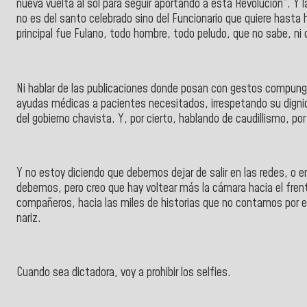
nueva vuelta al sol para seguir aportando a esta Revolución”. Y 
no es del santo celebrado sino del Funcionario que quiere hasta h
principal fue Fulano, todo hombre, todo peludo, que no sabe, ni q
Ni hablar de las publicaciones donde posan con gestos compung
ayudas médicas a pacientes necesitados, irrespetando su dignida
del gobierno chavista. Y, por cierto, hablando de caudillismo, po
Y no estoy diciendo que debemos dejar de salir en las redes, o 
debemos, pero creo que hay voltear más la cámara hacia el frent
compañeros, hacia las miles de historias que no contamos por es
nariz.
Cuando sea dictadora, voy a prohibir los selfies.