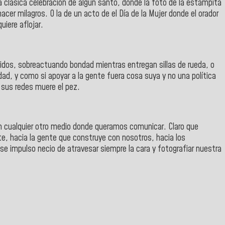
la clásica celebración de algún santo, donde la foto de la estampita
acer milagros. O la de un acto de el Día de la Mujer donde el orador
uiere aflojar.
idos, sobreactuando bondad mientras entregan sillas de rueda, o
d, y como si apoyar a la gente fuera cosa suya y no una política
r sus redes muere el pez.
en cualquier otro medio donde queramos comunicar. Claro que
e, hacia la gente que construye con nosotros, hacia los
e impulso necio de atravesar siempre la cara y fotografiar nuestra