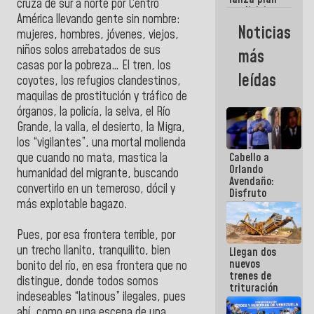
semana
cruza de sur a norte por Centro
crediticio
América llevando gente sin nombre:
con subsidio
Noticias
mujeres, hombres, jóvenes, viejos,
a Juntas de
Condominio
niños solos arrebatados de sus
más
casas por la pobreza… El tren, los
leídas
coyotes, los refugios clandestinos,
maquilas de prostitución y tráfico de
órganos, la policía, la selva, el Río
Grande, la valla, el desierto, la Migra,
los “vigilantes”, una mortal molienda
Cabello a
que cuando no mata, mastica la
Orlando
humanidad del migrante, buscando
Avendaño:
convertirlo en un temeroso, dócil y
Disfruto
más explotable bagazo.
cada vez
que escribes
porque lo
Pues, por esa frontera terrible, por
que haces
un trecho llanito, tranquilito, bien
Llegan dos
es
nuevos
embarrarla
bonito del río, en esa frontera que no
trenes de
distingue, donde todos somos
trituración
indeseables “latinous” ilegales, pues
para
optimizar
ahí, como en una escena de una