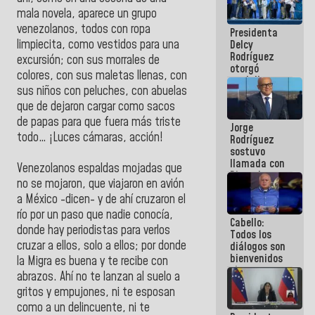
manejo de
mala novela, aparece un grupo
escombros
venezolanos, todos con ropa
Presidenta
en La Guaira
limpiecita, como vestidos para una
Delcy
Rodríguez
excursión; con sus morrales de
otorgó
colores, con sus maletas llenas, con
medalla
sus niños con peluches, con abuelas
"Héroe de
Venezuela"
que de dejaron cargar como sacos
a servidores
de papas para que fuera más triste
Jorge
públicos
todo… ¡Luces cámaras, acción!
Rodríguez
sostuvo
llamada con
Venezolanos espaldas mojadas que
Dinorah
no se mojaron, que viajaron en avión
Figuera y
a México -dicen- y de ahí cruzaron el
acuerdan
primer
río por un paso que nadie conocía,
Cabello:
encuentro
donde hay periodistas para verlos
Todos los
presencial
cruzar a ellos, solo a ellos; por donde
diálogos son
para el
bienvenidos
diálogo
la Migra es buena y te recibe con
siempre que
abrazos. Ahí no te lanzan al suelo a
estén en el
gritos y empujones, ni te esposan
marco de la
Constitución
como a un delincuente, ni te