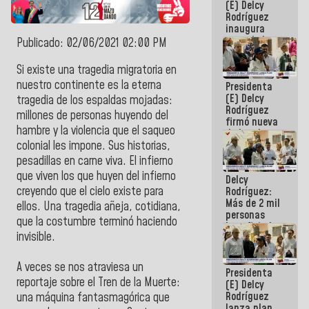
(E) Delcy
Rodríguez
inaugura
casa de los
Publicado: 02/06/2021 02:00 PM
Abuelos
Primavera
Si existe una tragedia migratoria en
en Caracas
nuestro continente es la eterna
Presidenta
(E) Delcy
tragedia de los espaldas mojadas:
Rodríguez
millones de personas huyendo del
firmó nueva
hambre y la violencia que el saqueo
de Ley de
Arrendamiento
colonial les impone. Sus historias,
aprobada
pesadillas en carne viva. El infierno
por la AN
que viven los que huyen del infierno
Delcy
creyendo que el cielo existe para
Rodríguez:
Más de 2 mil
ellos. Una tragedia añeja, cotidiana,
personas
que la costumbre terminó haciendo
beneficiadas
invisible.
con planes
para
atención de
A veces se nos atraviesa un
Presidenta
emergencia
reportaje sobre el Tren de la Muerte:
(E) Delcy
sísmica en
Rodríguez
la última
una máquina fantasmagórica que
lanza plan