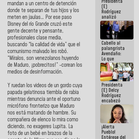
Presidenta
de la
mandan a un centro de detención
(E)
República
donde te separan de tus hijos y los
Rodríguez
analizó
meten en jaulas… Por ese paso
junto a
Disney del río Grande cruzó este
gobernadores
gente decente y pensante,
planes de
profesionales clase media,
recuperación
Cabello al
del Sistema
buscando “la calidad de vida” que el
palangrista
Eléctrico
comunismo malvado les robó.
Avendaño:
Nacional
“Míralos, son venezolanos huyendo
Lo que
vayas a
de Maduro, ¡pobrecitos!” -corean los
escribir
medios de desinformación.
hazlo hoy
por que no
Presidenta
sabemos si
Y ruedan los videos de un gordo cuya
(E) Delcy
la semana
papada gelatinosa tiembla de rabia
Rodríguez
que viene
mientras denuncia ante el oportuno
encabezó
hay
micrófono fronterizo que Maduro
lanzamiento
programa
del Plan
nos está matando de hambre. Su
Nacional de
compañera de elenco lo mira como
Recreación
diciendo, no exageres Lupita. La
¡Alerta
Vacacional
Pueblo!
foto de un bebé en brazos de la
Entérese del