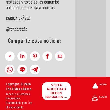
grotesca y torpe se les derrumbó
antes de empezarla a montar.
CAROLA CHÁVEZ
@tongorocho
Comparte esta noticia:
Copyright © 2026
VISITA
HOME
Con El Mazo Dando.
NUESTRAS
REDES
Todos Los Derechos
SOCIALES →
SUBIR
Reservados.
Desarrollado por: Con
El Mazo Dando