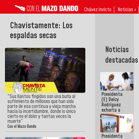
Chávez invicto
Noticias ↓
Chavistamente: Los
espaldas secas
Noticias
destacadas
Presidenta
"Sus llantos fingidos son una burla al
(E) Delcy
sufrimiento de millones que han sido
Rodríguez
parte de esa continua y vieja marcha
exhorta a
hacia la incertidumbre, donde lo único
gobernadores
cierto es el dolor y tantas veces la
y alcaldes a
muerte"
edificar
Con el Mazo Dando
casas para
Presidenta
abuelos