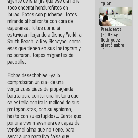
agente de la Migra que ese día no le
"plan
tocó encerrar hondureñitos en
enjambre"
de La Sayo
jaulas. Fotos con pucheros, fotos
para
mirando al horizonte con cara de
sabotear el
esperanza, fotos como si
Presidenta
diálogo y
(E) Delcy
estuvieran llegando a Disney World, a
promover el
Rodríguez
caos
South Beach, a Key Biscayne, como
alertó sobre
esas que tienen en sus Instagram y
el impacto
no borraron, torpes migrantes de
de la
emergencia
pacotilla.
climática en
los oceános
Fichas desechables -ya lo
comprobarán un día- de una
vergonzosa pieza de propaganda
barata para contar una historia que
se estrella contra la realidad de sus
protagonistas, con su egoísmo,
hasta con su estupidez… Gente que
por una visa mayamera es capaz de
vender el alma que no tiene, para
servir a una narrativa falsa que