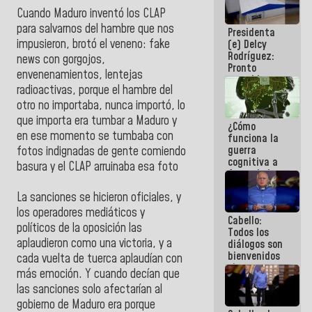
al plan de
Cuando Maduro inventó los CLAP
ahorro
para salvarnos del hambre que nos
Presidenta
energético
impusieron, brotó el veneno: fake
(e) Delcy
Rodríguez:
news con gorgojos,
Pronto
envenenamientos, lentejas
restableceremos
radioactivas, porque el hambre del
las
operaciones
otro no importaba, nunca importó, lo
en el
que importa era tumbar a Maduro y
¿Cómo
Aeropuerto
en ese momento se tumbaba con
funciona la
Internacional
guerra
de
fotos indignadas de gente comiendo
cognitiva a
Maiquetía
basura y el CLAP arruinaba esa foto
favor de la
narrativa
La sanciones se hicieron oficiales, y
hegemónica?
(1)
los operadores mediáticos y
Cabello:
políticos de la oposición las
Todos los
aplaudieron como una victoria, y a
diálogos son
bienvenidos
cada vuelta de tuerca aplaudían con
siempre que
más emoción. Y cuando decían que
estén en el
las sanciones solo afectarían al
marco de la
Constitución
gobierno de Maduro era porque