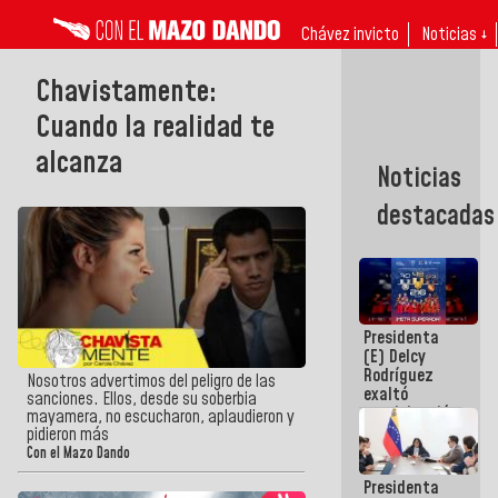
Chávez invicto
Noticias ↓
Chavistamente:
Cuando la realidad te
alcanza
Noticias
destacadas
Presidenta
(E) Delcy
Rodríguez
Nosotros advertimos del peligro de las
exaltó
sanciones. Ellos, desde su soberbia
participación
mayamera, no escucharon, aplaudieron y
de
pidieron más
Venezuela
Con el Mazo Dando
en Juegos
Presidenta
Centroamericanos