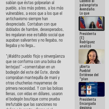
Cabello al
de la
sabían que éstas golpearían al
palangrista
República
pueblo, a los más pobres, a los más
Avendaño:
Lo que
vulnerables, a esos que a los que el
vayas a
antichavismo siempre han
escribir
despreciado. Contaban con que
hazlo hoy
doblados de hambre, desesperados,
por que no
Presidenta
sabemos si
les regalaran ese estallido social que
(E)
la semana
aupaban salivantes y no llegaba, no
Rodríguez
que viene
llegaba y no llega…
analizó
hay
junto a
programa
gobernadores
“¡Maldito pueblo flojo y sinvergüenza
planes de
que se conforma con una bolsa de
recuperación
¡Alerta
del Sistema
lentejas!” –comentaban en un
Pueblo!
Eléctrico
bodegón del este del Este, donde
Entérese del
Nacional
compraban mantequilla de maní y
"plan
otras chucherías mayameras de
enjambre"
de La Sayo
primera necesidad. Y con las bolsas
para
llenas, con vidas en dólares, usaron
sabotear el
el bodegón boutique como prueba
Presidenta
diálogo y
Encargada
promover el
irrefutable que las sanciones no
designa
caos