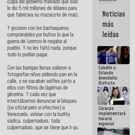
Maiquetía
culpa del gobierno malvado que solo
Sub 20
le dio 5 mil millones de dólares para
campeona
Noticias
que fabricara su mazacote de maíz.
frente
México Sub
más
23 en los
Y gozaron con los bachaqueros,
Centroamericanos
leídas
comprándoles por bultos lo que la
guerra de Lorenzo le negaba al
pueblo. Y no les faltó nada, porque
todo lo podían pagar.
Cabello a
Con las barrigas llenas salieron a
Orlando
fotografiar niños pidiendo pan en la
Avendaño:
calle, y se sacaban selfies junto a
Disfruto
ellos con filtros de lágrimas de
cada vez
que escribes
glicerina. Y cada vez que
porque lo
intentábamos denunciar el bloqueo
que haces
(no oficial pero sí efectivo) a
Caracas
es
implementará
embarrarla
Venezuela, volvían con la burlita
horario
sádica, culpemaduro, todo
especial
culpemaduro, que se tiene que ir ya.
para
adaptarse