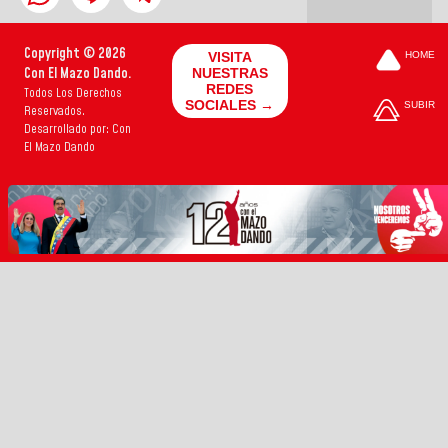
Copyright © 2026
VISITA
HOME
Con El Mazo Dando.
NUESTRAS
REDES
Todos Los Derechos
SOCIALES →
SUBIR
Reservados.
Desarrollado por: Con
El Mazo Dando