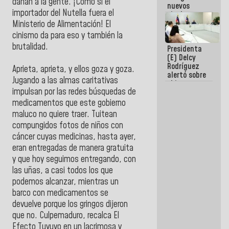
dañan a la gente. ¡Como si el
nuevos
importador del Nutella fuera el
titulares en
el
Ministerio de Alimentación! El
Viceministerio
cinismo da para eso y también la
de Energía
brutalidad.
Presidenta
Eléctrica y
(E) Delcy
CORPOELEC
Rodríguez
Aprieta, aprieta, y ellos goza y goza.
alertó sobre
Jugando a las almas caritativas
el impacto
impulsan por las redes búsquedas de
de la
emergencia
medicamentos que este gobierno
climática en
maluco no quiere traer. Tuitean
los oceános
compungidos fotos de niños con
cáncer cuyas medicinas, hasta ayer,
eran entregadas de manera gratuita
y que hoy seguimos entregando, con
las uñas, a casi todos los que
podemos alcanzar, mientras un
barco con medicamentos se
devuelve porque los gringos dijeron
que no. Culpemaduro, recalca El
Efecto Tuyuyo en un lacrimosa y