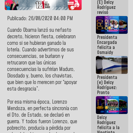
(E) Delcy
y del Caribe
Rodríguez
2026
revisó
agenda
Publicado: 26/08/2020 04:00 PM
económica y
ejecución de
Cuando Obama lanzó su nefasto
fondos de
decreto, hicieron fiesta, celebraron
Presidenta
emergencia
Encargada
post-sismos
como si se hubieran ganado la
felicita a
lotería. Cuando advertimos de sus
Osmaidy
consecuencias, se burlaron y
Arias y
Giraly
retrucaron que las únicas
Marcano por
consecuencias la sufrirían Maduro,
hacer
Diosdado y, bueno, los chavistas,
Presidenta
historia en
que bien que lo merecen por “apoyar
(e) Delcy
los
Rodríguez:
Centroamericanos
esta desgracia”.
Pronto
restableceremos
Por esa misma época, Lorenzo
las
operaciones
Mendoza, en perfecta sincronía con
en el
el Dto. de Estado, se declaró en
Delcy
Aeropuerto
guerra. Y todos fueron Lorenzo, que
Rodríguez
Internacional
felicita a la
de
pobrecito, producía a pérdida por
Vinotinto