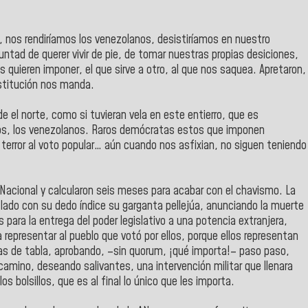
, nos rendiríamos los venezolanos, desistiríamos en nuestro
untad de querer vivir de pie, de tomar nuestras propias desiciones,
s quieren imponer, el que sirve a otro, al que nos saquea. Apretaron,
stitución nos manda.
 el norte, como si tuvieran vela en este entierro, que es
ros, los venezolanos. Raros demócratas estos que imponen
terror al voto popular… aún cuando nos asfixian, no siguen teniendo
Nacional y calcularon seis meses para acabar con el chavismo. La
 lado con su dedo índice su garganta pellejúa, anunciando la muerte
ara la entrega del poder legislativo a una potencia extranjera,
 representar al pueblo que votó por ellos, porque ellos representan
as de tabla, aprobando, –sin quorum, ¡qué importa!– paso paso,
camino, deseando salivantes, una intervención militar que llenara
os bolsillos, que es al final lo único que les importa.