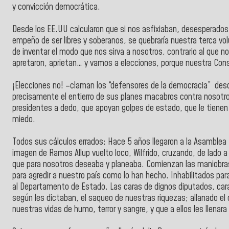
y convicción democrática.
Desde los EE.UU calcularon que si nos asfixiaban, desesperados
empeño de ser libres y soberanos, se quebraría nuestra terca vol
de inventar el modo que nos sirva a nosotros, contrario al que no
apretaron, aprietan… y vamos a elecciones, porque nuestra Con
¡Elecciones no! –claman los “defensores de la democracia” desde
precisamente el entierro de sus planes macabros contra nosot
presidentes a dedo, que apoyan golpes de estado, que le tienen 
miedo.
Todos sus cálculos errados: Hace 5 años llegaron a la Asamblea 
imagen de Ramos Allup vuelto loco, Wilfrido, cruzando, de lado a
que para nosotros deseaba y planeaba. Comienzan las maniobras p
para agredir a nuestro país como lo han hecho. Inhabilitados para
al Departamento de Estado. Las caras de dignos diputados, car
según les dictaban, el saqueo de nuestras riquezas; allanado el 
nuestras vidas de humo, terror y sangre, y que a ellos les llenara l