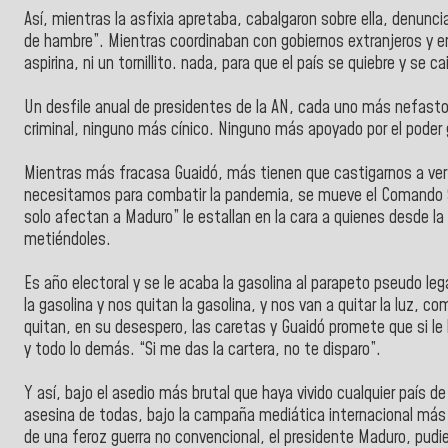
Así, mientras la asfixia apretaba, cabalgaron sobre ella, denunc
de hambre”. Mientras coordinaban con gobiernos extranjeros y en
aspirina, ni un tornillito. nada, para que el país se quiebre y se
Un desfile anual de presidentes de la AN, cada uno más nefast
criminal, ninguno más cínico. Ninguno más apoyado por el poder
Mientras más fracasa Guaidó, más tienen que castigarnos a ver
necesitamos para combatir la pandemia, se mueve el Comando Su
solo afectan a Maduro” le estallan en la cara a quienes desde la 
metiéndoles.
Es año electoral y se le acaba la gasolina al parapeto pseudo 
la gasolina y nos quitan la gasolina, y nos van a quitar la luz, 
quitan, en su desespero, las caretas y Guaidó promete que si le 
y todo lo demás. “Si me das la cartera, no te disparo”.
Y así, bajo el asedio más brutal que haya vivido cualquier país 
asesina de todas, bajo la campaña mediática internacional más 
de una feroz guerra no convencional, el presidente Maduro, pudie