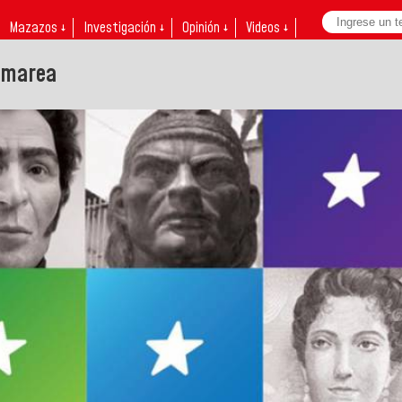
Mazazos ↓
Investigación ↓
Opinión ↓
Videos ↓
 marea