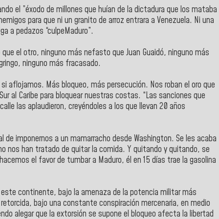
iando el ”éxodo de millones que huían de la dictadura que los mataba
emigos para que ni un granito de arroz entrara a Venezuela. Ni una
 caiga a pedazos “culpeMaduro”.
o que el otro, ninguno más nefasto que Juan Guaidó, ninguno más
 gringo, ninguno más fracasado.
 si aflojamos. Más bloqueo, más persecución. Nos roban el oro que
r al Caribe para bloquear nuestras costas. “Las sanciones que
calle las aplaudieron, creyéndoles a los que llevan 20 años
legal de imponernos a un mamarracho desde Washington. Se les acaba
como nos han tratado de quitar la comida. Y quitando y quitando, se
hacemos el favor de tumbar a Maduro, él en 15 días trae la gasolina
de este continente, bajo la amenaza de la potencia militar más
retorcida, bajo una constante conspiración mercenaria, en medio
ndo alegar que la extorsión se supone el bloqueo afecta la libertad