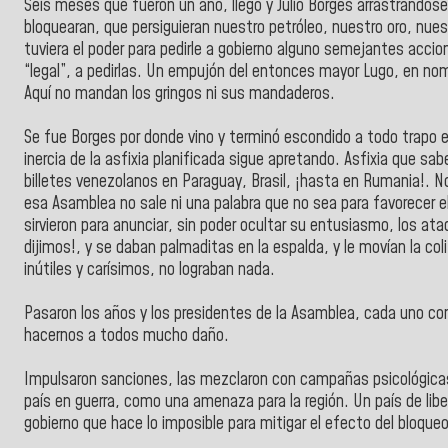
Seis meses que fueron un año, llegó y Julio Borges arrastrándos
bloquearan, que persiguieran nuestro petróleo, nuestro oro, nu
tuviera el poder para pedirle a gobierno alguno semejantes acci
“legal”, a pedirlas. Un empujón del entonces mayor Lugo, en nomb
Aquí no mandan los gringos ni sus mandaderos.
Se fue Borges por donde vino y terminó escondido a todo trapo e
inercia de la asfixia planificada sigue apretando. Asfixia que s
billetes venezolanos en Paraguay, Brasil, ¡hasta en Rumania!. 
esa Asamblea no sale ni una palabra que no sea para favorecer e
sirvieron para anunciar, sin poder ocultar su entusiasmo, los at
dijimos!, y se daban palmaditas en la espalda, y le movían la c
inútiles y carísimos, no lograban nada.
Pasaron los años y los presidentes de la Asamblea, cada uno con
hacernos a todos mucho daño.
Impulsaron sanciones, las mezclaron con campañas psicológicas
país en guerra, como una amenaza para la región. Un país de li
gobierno que hace lo imposible para mitigar el efecto del bloque