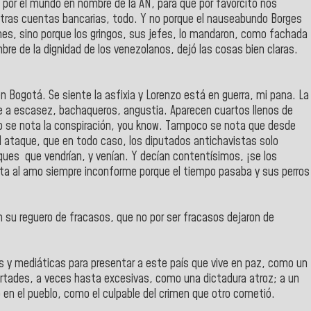
e por el mundo en nombre de la AN, para que por favorcito nos
estras cuentas bancarias, todo. Y no porque el nauseabundo Borges
ones, sino porque los gringos, sus jefes, lo mandaron, como fachada
re de la dignidad de los venezolanos, dejó las cosas bien claras.
n Bogotá. Se siente la asfixia y Lorenzo está en guerra, mi pana. La
abe a escasez, bachaqueros, angustia. Aparecen cuartos llenos de
No se nota la conspiración, you know. Tampoco se nota que desde
l ataque, que en todo caso, los diputados antichavistas solo
aques que vendrían, y venían. Y decían contentísimos, ¡se los
olita al amo siempre inconforme porque el tiempo pasaba y sus perros
 su reguero de fracasos, que no por ser fracasos dejaron de
 y mediáticas para presentar a este país que vive en paz, como un
bertades, a veces hasta excesivas, como una dictadura atroz; a un
o en el pueblo, como el culpable del crimen que otro cometió.