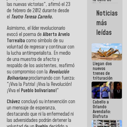
las nuevas victorias", afirmó el 23
María
Machado se
de febrero de 2012 durante desde
Noticias
estrellaron
el
Teatro Teresa Carreño.
de frente
más
contra el
Asimismo, el líder revolucionario
Pueblo
leídas
evocó el poema de
Alberto Arvelo
Torrealba
como símbolo de su
voluntad de regresar y continuar con
la lucha antiimperialista. En medio
de una muestra de afecto y
Llegan dos
respaldo de los asistentes, reafirmó
nuevos
su compromiso con la
Revolución
trenes de
Bolivariana
proclamando con fuerza:
trituración
para
"¡Viva la Patria! ¡Viva la Revolución!
optimizar
¡Viva el
Pueblo bolivariano!
"
manejo de
escombros
Chávez
concluyó su intervención con
Cabello a
en La Guaira
Orlando
un mensaje de esperanza,
Avendaño:
destacando que ni la enfermedad ni
Disfruto
las adversidades podrán detener la
cada vez
que escribes
voluntad de un
Pueblo
decidido a