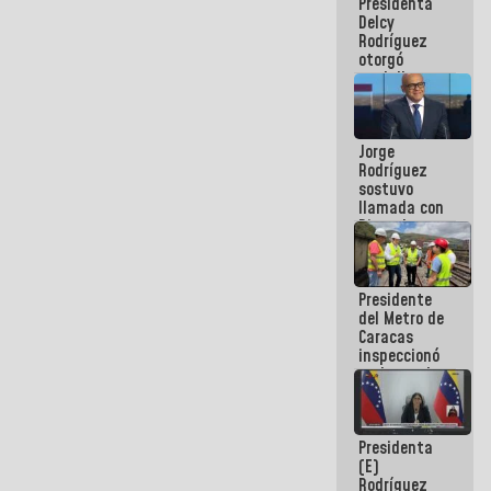
Presidenta
abordar
Delcy
planes de
Rodríguez
acción
otorgó
medalla
"Héroe de
Venezuela"
a servidores
Jorge
públicos
Rodríguez
sostuvo
llamada con
Dinorah
Figuera y
acuerdan
primer
Presidente
encuentro
del Metro de
presencial
Caracas
para el
inspeccionó
diálogo
trabajos de
rehabilitación
y
modernización
Presidenta
de la vía
(E)
férrea
Rodríguez