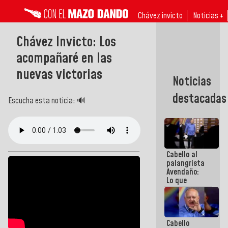
Chávez invicto
Noticias ↓
Chávez Invicto: Los
acompañaré en las
nuevas victorias
Noticias
destacadas
Escucha esta noticia: 🔊
Cabello al
palangrista
Avendaño:
Lo que
vayas a
escribir
hazlo hoy
por que no
Cabello
sabemos si