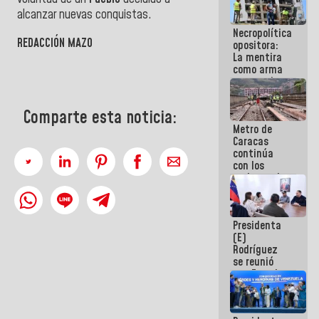
porque lo
alcanzar nuevas conquistas.
que haces
Necropolítica
es
REDACCIÓN MAZO
opositora:
embarrarla
La mentira
como arma
contra el
Pueblo
Comparte esta noticia:
Metro de
Caracas
continúa
con los
trabajos de
mantenimiento
e inspección
en la Línea 2
Presidenta
(E)
Rodríguez
se reunió
con Estado
Mayor
Eléctrico
para