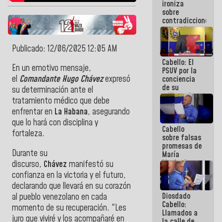
ironiza
la semana
sobre
que viene
contradicciones
hay
y mentiras
programa
de María
Machado:
Publicado: 12/06/2025 12:05 AM
¡Créanle!
Cabello: El
En un emotivo mensaje,
PSUV por la
el
Comandante Hugo Chávez
expresó
conciencia
de su
su determinación ante el
militancia
tratamiento médico que debe
es la
enfrentar en
La Habana
, asegurando
organización
política más
que lo hará con disciplina y
Cabello
sólida de
fortaleza.
sobre falsas
Venezuela
promesas de
Durante su
María
Machado:
discurso,
Chávez
manifestó su
¿Quién le
confianza en la victoria y el futuro,
puede creer?
declarando que llevará en su corazón
¿Y la gente
Diosdado
al pueblo venezolano en cada
que ella iba
Cabello:
a salvar en
momento de su recuperación. "Les
Llamados a
La Guaira?
juro que viviré y los acompañaré en
la calle de