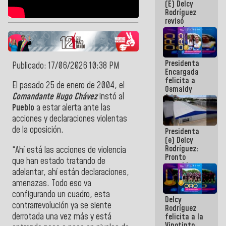
(E) Delcy
y del Caribe
Rodríguez
2026
revisó
agenda
económica y
ejecución de
fondos de
Presidenta
emergencia
Publicado: 17/06/2026 10:38 PM
Encargada
post-sismos
felicita a
El pasado 25 de enero de 2004, el
Osmaidy
Comandante Hugo Chávez
instó al
Arias y
Giraly
Pueblo
a estar alerta ante las
Marcano por
acciones y declaraciones violentas
hacer
de la oposición.
Presidenta
historia en
(e) Delcy
los
Rodríguez:
Centroamericanos
“Ahí está las acciones de violencia
Pronto
que han estado tratando de
restableceremos
adelantar, ahí están declaraciones,
las
amenazas. Todo eso va
operaciones
en el
configurando un cuadro, esta
Delcy
Aeropuerto
contrarrevolución ya se siente
Rodríguez
Internacional
derrotada una vez más y está
felicita a la
de
Vinotinto