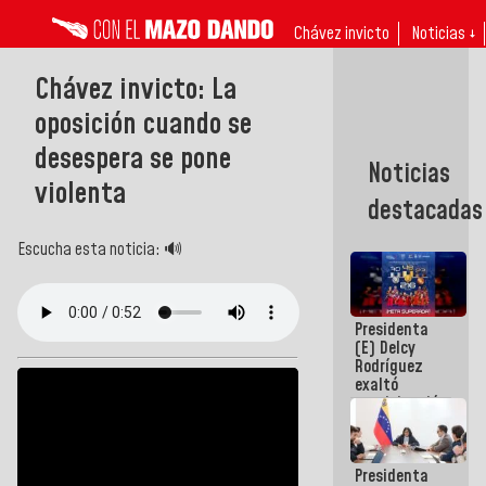
Chávez invicto
Noticias ↓
Chávez invicto: La
oposición cuando se
desespera se pone
Noticias
violenta
destacadas
Escucha esta noticia: 🔊
Presidenta
(E) Delcy
Rodríguez
exaltó
participación
de
Venezuela
en Juegos
Presidenta
Centroamericanos