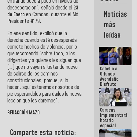
Maiquetía
entrando poco a poco en niveles de
Sub 20
desesperación”, señaló desde el
23
campeona
Noticias
de Enero
en Caracas, durante el Aló
frente
México Sub
Presidente #179.
más
23 en los
Centroamericanos
En ese sentido, explicó que la
leídas
derecha cuando está desesperada
comete hechos de violencia, por lo
que recomendó “sobre todo, a los
dirigentes y a quienes les siguen que
(…) que no vayan a tratar de nuevo
Cabello a
de salirse de
los caminos
Orlando
Avendaño:
constitucionales, porque, si lo
Disfruto
hacen, aquí estaremos nosotros de
cada vez
pie esperándolos para darles la nueva
que escribes
porque lo
lección que les daremos”.
que haces
Caracas
es
REDACCIÓN MAZO
implementará
embarrarla
horario
especial
para
Comparte esta noticia:
adaptarse