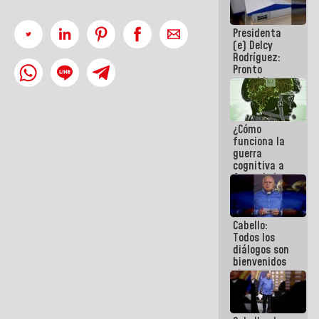
al plan de
ahorro
Presidenta
energético
(e) Delcy
Rodríguez:
Pronto
restableceremos
las
operaciones
en el
¿Cómo
Aeropuerto
funciona la
Internacional
guerra
de
cognitiva a
Maiquetía
favor de la
narrativa
hegemónica?
(1)
Cabello:
Todos los
diálogos son
bienvenidos
siempre que
estén en el
marco de la
Constitución