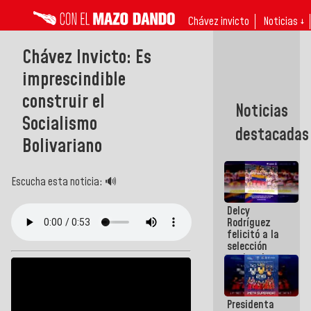
Chávez invicto
Noticias ↓
Chávez Invicto: Es
imprescindible
construir el
Noticias
Socialismo
destacadas
Bolivariano
Escucha esta noticia: 🔊
Delcy
Rodríguez
felicitó a la
selección
nacional
masculina
de voleibol
campeona
Presidenta
de la Copa