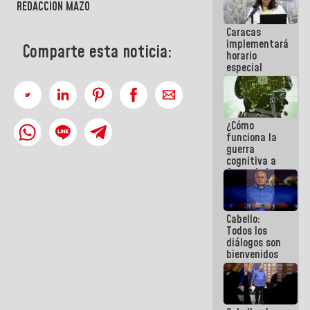
REDACCIÓN MAZO
porque lo
que haces
Caracas
es
implementará
embarrarla
Comparte esta noticia:
horario
especial
para
adaptarse
al plan de
ahorro
¿Cómo
energético
funciona la
guerra
cognitiva a
favor de la
narrativa
hegemónica?
(1)
Cabello:
Todos los
diálogos son
bienvenidos
siempre que
estén en el
marco de la
Constitución