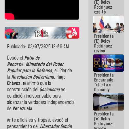
(E) Delcy
Panamericana
Rodríguez
Sub-17
exaltó
participación
de
Venezuela
en Juegos
Presidenta
Centroamericanos
(E) Delcy
y del Caribe
Rodríguez
2026
Publicado: 03/07/2025 12:06 AM
revisó
agenda
Desde el
Patio de
económica y
Honor
del
Ministerio del Poder
ejecución de
fondos de
Popular para la Defensa
, el líder de
Presidenta
emergencia
la
Revolución Bolivariana
,
Hugo
Encargada
post-sismos
Chávez
, reafirmó que la
felicita a
construcción del
Socialismo
es
Osmaidy
Arias y
condición indispensable para
Giraly
alcanzar la verdadera independencia
Marcano por
de
Venezuela
.
hacer
Presidenta
historia en
(e) Delcy
los
Ante oficiales y tropas, evocó el
Rodríguez:
Centroamericanos
pensamiento del
Libertador
Simón
Pronto