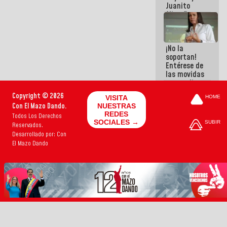
Juanito
Alimaña son
harina del
mismo
costal
¡No la
soportan!
Entérese de
las movidas
que realizan
antiguos
Copyright © 2026
VISITA
HOME
cómplices
Con El Mazo Dando.
NUESTRAS
de La Sayo
REDES
Todos Los Derechos
para
SOCIALES →
SUBIR
Reservados.
sacudírsela
Desarrollado por: Con
El Mazo Dando