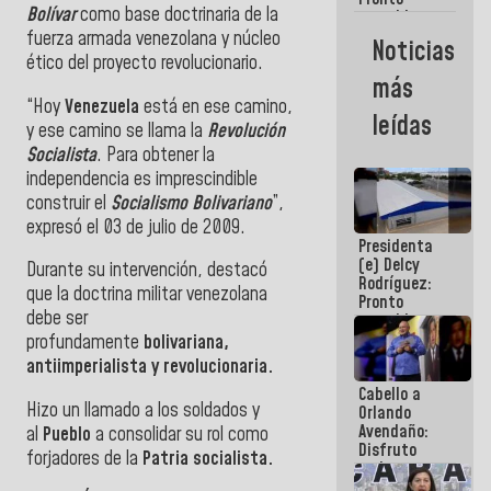
Bolívar
como base doctrinaria de la
restableceremos
las
fuerza armada venezolana y núcleo
Noticias
operaciones
ético del proyecto revolucionario.
en el
más
Aeropuerto
“Hoy
Venezuela
está en ese camino,
Internacional
leídas
de
y ese camino se llama la
Revolución
Maiquetía
Socialista
. Para obtener la
independencia es imprescindible
construir el
Socialismo Bolivariano
”,
expresó el 03 de julio de 2009.
Presidenta
(e) Delcy
Durante su intervención, destacó
Rodríguez:
que la doctrina militar venezolana
Pronto
debe ser
restableceremos
las
profundamente
bolivariana,
operaciones
antiimperialista y revolucionaria.
en el
Cabello a
Aeropuerto
Hizo un llamado a los soldados y
Orlando
Internacional
Avendaño:
de
al
Pueblo
a consolidar su rol como
Disfruto
Maiquetía
forjadores de la
Patria socialista.
cada vez
que escribes