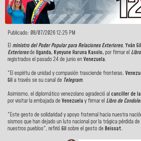
Publicado: 08/07/2026 12:25 PM
El
ministro del Poder Popular para Relaciones Exteriores
,
Yván Gi
Exteriores
de
Uganda, Kyeyune Haruna Kasolo,
por firmar el
Libr
registrados el pasado 24 de junio en
Venezuela
.
"El espíritu de unidad y compasión trasciende fronteras.
Venezu
Gil
a través se su canal de
Telegram
.
Asimismo, el diplomático venezolano agradeció al
canciller de 
por visitar la embajada de
Venezuela
y firmar el
Libro de Condole
"Este gesto de solidaridad y apoyo fraternal hacia nuestra naci
sismos que han dejado un luto nacional por la trágica pérdida de 
nuestros pueblos", refirió
Gil
sobre el gesto de
Beissat
.