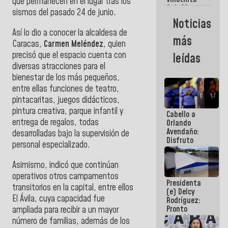
Maiquetía
que permanecen en el lugar tras los
Sub 20
sismos del pasado 24 de junio.
campeona
Noticias
frente
Así lo dio a conocer la alcaldesa de
México Sub
más
23 en los
Caracas,
Carmen Meléndez
, quien
Centroamericanos
precisó que el espacio cuenta con
leídas
diversas atracciones para el
bienestar de los más pequeños,
entre ellas funciones de teatro,
pintacaritas, juegos didácticos,
pintura creativa, parque infantil y
Cabello a
entrega de regalos, todas
Orlando
Avendaño:
desarrolladas bajo la supervisión de
Disfruto
personal especializado.
cada vez
que escribes
Asimismo, indicó que continúan
porque lo
que haces
operativos otros campamentos
Presidenta
es
transitorios en la capital, entre ellos
(e) Delcy
embarrarla
El Ávila, cuya capacidad fue
Rodríguez:
Pronto
ampliada para recibir a un mayor
restableceremos
número de familias, además de los
las