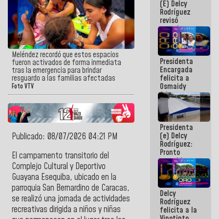
(E) Delcy
y del Caribe
Rodríguez
2026
revisó
agenda
económica y
ejecución de
fondos de
Meléndez recordó que estos espacios
Presidenta
emergencia
fueron activados de forma inmediata
Encargada
post-sismos
tras la emergencia para brindar
felicita a
resguardo a las familias afectadas
Osmaidy
Foto VTV
Arias y
Giraly
Marcano por
hacer
Presidenta
historia en
(e) Delcy
Publicado: 08/07/2026 04:21 PM
los
Rodríguez:
Centroamericanos
Pronto
El campamento transitorio del
restableceremos
Complejo Cultural y Deportivo
las
Guayana Esequiba, ubicado en la
operaciones
en el
parroquia San Bernardino de Caracas,
Delcy
Aeropuerto
se realizó una jornada de actividades
Rodríguez
Internacional
recreativas dirigida a niños y niñas
felicita a la
de
Vinotinto