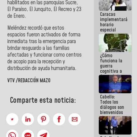
habilitados en las parroquias Sucre,
operaciones
El Paraíso, El Junquito, El Recreo y 23
en el
Caracas
Aeropuerto
de Enero.
implementará
Internacional
horario
de
Meléndez recordó que estos
especial
Maiquetía
espacios fueron activados de forma
para
adaptarse
inmediata tras la emergencia para
al plan de
brindar resguardo a las familias
ahorro
afectadas y funcionar como centros
¿Cómo
energético
funciona la
de acopio para la recepción y
guerra
distribución de ayuda humanitaria.
cognitiva a
favor de la
VTV /REDACCIÓN MAZO
narrativa
hegemónica?
(1)
Cabello:
Comparte esta noticia:
Todos los
diálogos son
bienvenidos
siempre que
estén en el
marco de la
Constitución