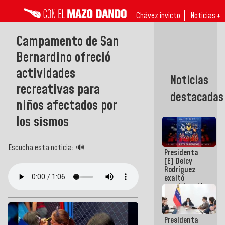
Chávez invicto
Noticias ↓
Campamento de San
Bernardino ofreció
actividades
Noticias
recreativas para
destacadas
niños afectados por
los sismos
Escucha esta noticia: 🔊
Presidenta
(E) Delcy
Rodríguez
exaltó
participación
de
Venezuela
en Juegos
Presidenta
Centroamericanos