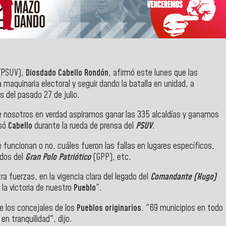
PSUV),
Diosdado Cabello Rondón
, afirmó este lunes que las
 maquinaria electoral y seguir dando la batalla en unidad, a
s del pasado 27 de julio.
e nosotros en verdad aspiramos ganar las 335 alcaldías y ganamos
esó
Cabello
durante la rueda de prensa del
PSUV
.
 funcionan o no, cuáles fueron las fallas en lugares específicos,
ados del
Gran Polo Patriótico
(GPP), etc.
a fuerzas, en la vigencia clara del legado del
Comandante (Hugo)
 la victoria de nuestro
Pueblo
".
e los concejales de los
Pueblos originarios
. "69 municipios en todo
en tranquilidad", dijo.