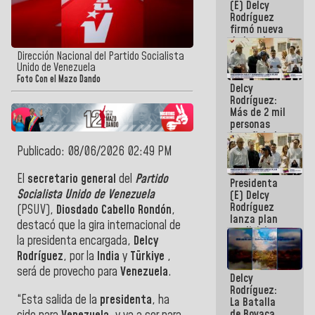
(E) Delcy
Rodríguez
firmó nueva
de Ley de
Arrendamiento
Dirección Nacional del Partido Socialista
aprobada
Unido de Venezuela
por la AN
Foto Con el Mazo Dando
Delcy
Rodríguez:
Más de 2 mil
personas
beneficiadas
con planes
Publicado: 08/06/2026 02:49 PM
para
atención de
El
secretario general
del
Partido
Presidenta
emergencia
Socialista Unido de Venezuela
(E) Delcy
sísmica en
Rodríguez
la última
(PSUV),
Diosdado Cabello Rondón
,
lanza plan
semana
destacó que la gira internacional de
crediticio
la presidenta encargada,
Delcy
con subsidio
a Juntas de
Rodríguez
, por la
India
y
Türkiye
,
Condominio
será de provecho para
Venezuela
.
Delcy
Rodríguez:
“Esta salida de la
presidenta
, ha
La Batalla
de Boyaca