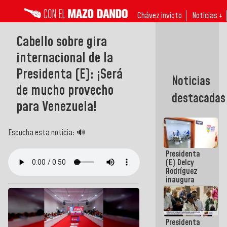
Chávez invicto
Noticias ↓
Cabello sobre gira
internacional de la
Presidenta (E): ¡Será
Noticias
de mucho provecho
destacadas
para Venezuela!
Escucha esta noticia: 🔊
Presidenta
(E) Delcy
Rodríguez
inaugura
casa de los
Abuelos
Primavera
en Caracas
Presidenta