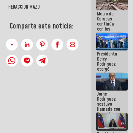
manejo de
REDACCIÓN MAZO
escombros
Metro de
en La Guaira
Caracas
continúa
Comparte esta noticia:
con los
trabajos de
mantenimiento
e inspección
en la Línea 2
Presidenta
Delcy
Rodríguez
otorgó
medalla
"Héroe de
Venezuela"
a servidores
Jorge
públicos
Rodríguez
sostuvo
llamada con
Dinorah
Figuera y
acuerdan
primer