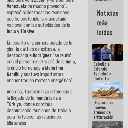
sido para
Venezuela
, y va a ser para
representa
Venezuela
de mucho provecho”,
un capítulo
Noticias
expresó al destacar las reuniones
decisivo en
que ha sostenido la mandataria
la gesta
más
emancipadora
nacional con las autoridades de la
de nuestra
India y Türkiye
.
leídas
América
En cuanto a la primera parada de la
gira, la calificó de exitosa, al
destacar que
Rodríguez
“se reunió
con el primer ministro allá de la
India
,
Cabello a
le rindió homenaje a
Mahatma
Orlando
Avendaño:
Gandhi
y sostuvo importantes
Disfruto
encuentros en materia energética”.
cada vez
que escribes
Además, también hizo referencia a
porque lo
la llegada de la
mandataria
a
que haces
Llegan dos
es
Türkiye
, donde continúa
nuevos
embarrarla
desarrollando reuniones de trabajo
trenes de
para fortalecer las relaciones
trituración
para
bilaterales.
optimizar