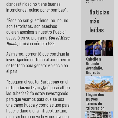
clandestinidad no tiene buenas
María
Machado se
intenciones, quiere poner bombas".
Noticias
estrellaron
de frente
más
"Esos no son guerrilleros, no, no, no,
contra el
son terroristas, son asesinos,
Pueblo
leídas
quieren asesinar a nuestro Pueblo",
aseveró en su programa
Con el Mazo
Dando,
emisión número 538.
Asimismo, comentó que continúa la
Cabello a
investigación en torno al armamento
Orlando
detectado para generar violencia en
Avendaño:
el país.
Disfruto
cada vez
que escribes
"Busquen el sector
Barbacoas
en el
porque lo
estado
Anzoátegui
¿Qué pasó allí en
que haces
las tuberías? Yo estoy investigando,
Llegan dos
es
para que veamos para que se usa
nuevos
embarrarla
trenes de
una carga hueca y cómo se usa para
trituración
hacerle daño a una infraestructura,
para
a un ser humano ya lo vimos ayer en
optimizar