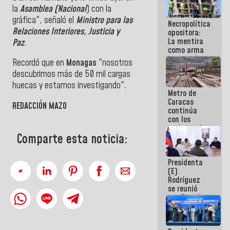
manejo de
la
Asamblea (Nacional
) con la
escombros
gráfica", señaló el
Ministro para las
Necropolítica
en La Guaira
Relaciones Interiores, Justicia y
opositora:
La mentira
Paz
.
como arma
contra el
Recordó que en
Monagas
"nosotros
Pueblo
descubrimos más de 50 mil cargas
huecas y estamos investigando".
Metro de
Caracas
REDACCIÓN MAZO
continúa
con los
trabajos de
Comparte esta noticia:
mantenimiento
e inspección
en la Línea 2
Presidenta
(E)
Rodríguez
se reunió
con Estado
Mayor
Eléctrico
para