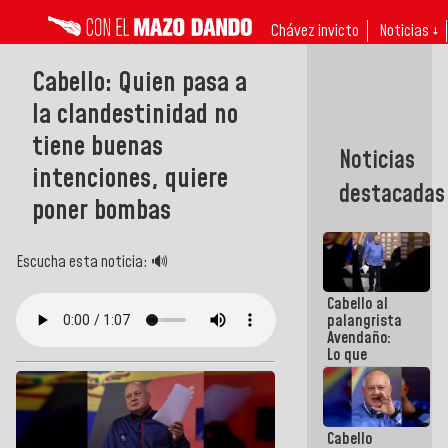
Chávez invicto
Noticias ↓
Cabello: Quien pasa a
la clandestinidad no
tiene buenas
Noticias
intenciones, quiere
destacadas
poner bombas
Escucha esta noticia: 🔊
Cabello al
palangrista
Avendaño:
Lo que
vayas a
escribir
hazlo hoy
por que no
Cabello
sabemos si