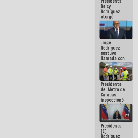
Presidenta
abordar
Delcy
planes de
Rodríguez
acción
otorgó
medalla
"Héroe de
Venezuela"
a servidores
Jorge
públicos
Rodríguez
sostuvo
llamada con
Dinorah
Figuera y
acuerdan
primer
Presidente
encuentro
del Metro de
presencial
Caracas
para el
inspeccionó
diálogo
trabajos de
rehabilitación
y
modernización
Presidenta
de la vía
(E)
férrea
Rodríguez