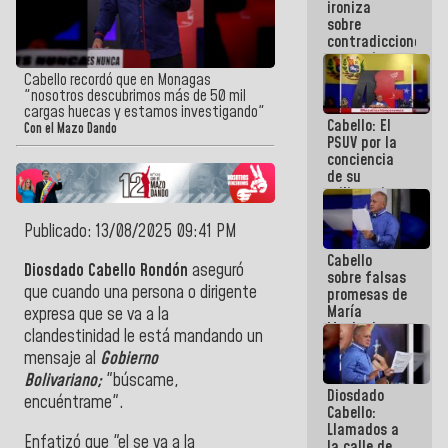
ironiza
la semana
sobre
que viene
contradicciones
hay
y mentiras
programa
de María
Cabello recordó que en Monagas
Machado:
"nosotros descubrimos más de 50 mil
¡Créanle!
cargas huecas y estamos investigando"
Cabello: El
Con el Mazo Dando
PSUV por la
conciencia
de su
militancia
es la
organización
Publicado: 13/08/2025 09:41 PM
política más
Cabello
sólida de
Diosdado Cabello Rondón
aseguró
sobre falsas
Venezuela
que cuando una persona o dirigente
promesas de
María
expresa que se va a la
Machado:
clandestinidad le está mandando un
¿Quién le
mensaje al
Gobierno
puede creer?
¿Y la gente
Bolivariano;
"búscame,
Diosdado
que ella iba
encuéntrame".
Cabello:
a salvar en
Llamados a
La Guaira?
Enfatizó que "el se va a la
la calle de