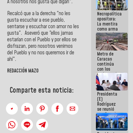
A nosotros nos gusta que digan".
porque lo
que haces
Recalcó que a la derecha "no les
Necropolítica
es
opositora:
embarrarla
gusta escuchar a ese pueblo,
La mentira
sentarse y escuchar con amor no les
como arma
gusta". Aseveró que "ellos jamas
contra el
Pueblo
estarían con el Pueblo y por ellos se
disfrazan, pero nosotros venimos
del Pueblo y no nos queremos ir de
Metro de
ahí".
Caracas
continúa
con los
REDACCIÓN MAZO
trabajos de
mantenimiento
e inspección
Comparte esta noticia:
en la Línea 2
Presidenta
(E)
Rodríguez
se reunió
con Estado
Mayor
Eléctrico
para