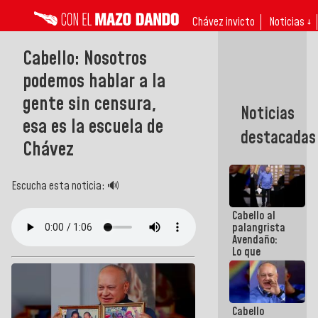
Chávez invicto
Noticias ↓
Cabello: Nosotros
podemos hablar a la
gente sin censura,
Noticias
esa es la escuela de
destacadas
Chávez
Escucha esta noticia: 🔊
Cabello al
palangrista
Avendaño:
Lo que
vayas a
escribir
hazlo hoy
por que no
Cabello
sabemos si