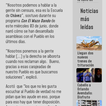
María
"Nosotros podemos a hablar a la
Machado se
Noticias
gente sin censura, esa es la Escuela
estrellaron
de
Chávez
", sostuvo durante
su
de frente
más
contra el
programa
Con El Mazo Dando
de
Pueblo
este miércoles 03 de junio, donde
leídas
narró cómo se han desarrollado
asambleas con el Pueblo en los
últimos días.
"Nosotros ponemos a la gente
Llegan dos
hablar (...) y la derecha se alborota
nuevos
trenes de
cuando nos reclaman algo. Bueno,
trituración
gracias a esas carajeadas de
para
nuestro Pueblo es que buscamos
optimizar
soluciones", explicó.
manejo de
escombros
Cabello a
en La Guaira
Acotó que "los que no les gusta
Orlando
escuchar al Pueblo de verdad no me
Avendaño:
pidan que les ayude en eso, porque
Disfruto
cada vez
para eso hay que tener disposición.
que escribes