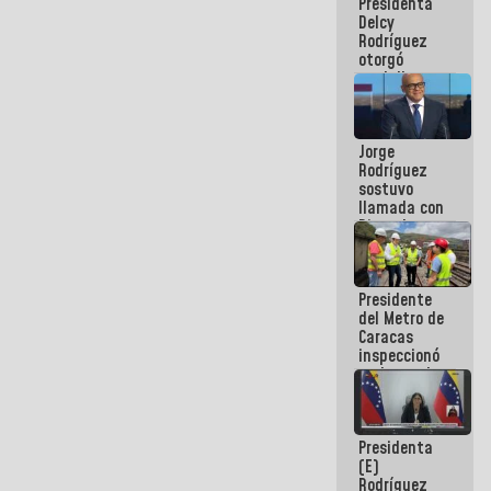
Presidenta
abordar
Delcy
planes de
Rodríguez
acción
otorgó
medalla
"Héroe de
Venezuela"
a servidores
Jorge
públicos
Rodríguez
sostuvo
llamada con
Dinorah
Figuera y
acuerdan
primer
Presidente
encuentro
del Metro de
presencial
Caracas
para el
inspeccionó
diálogo
trabajos de
rehabilitación
y
modernización
Presidenta
de la vía
(E)
férrea
Rodríguez