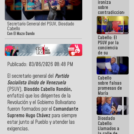
ironiza
la semana
sobre
que viene
contradicciones
hay
y mentiras
programa
de María
Secretario General del PSUV, Diosdado
Machado:
Cabello
¡Créanle!
Con El Mazo Dando
Cabello: El
PSUV por la
conciencia
de su
militancia
es la
Publicado: 03/06/2026 08:48 PM
organización
política más
El secretario general del
Partido
Cabello
sólida de
Socialista Unido de Venezuela
sobre falsas
Venezuela
promesas de
(PSUV),
Diosddo Cabello Rondón,
María
enfatizó que los dirigentes de la
Machado:
Revolución y el Gobierno Bolivariano
¿Quién le
puede creer?
fueron formados por el
Comandante
¿Y la gente
Supremo Hugo Chávez
para siempre
Diosdado
que ella iba
estar junto al Pueblo y atender las
Cabello:
a salvar en
Llamados a
exigencias.
La Guaira?
la calle de