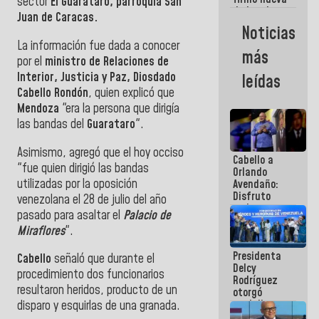
sector
El
Guarataro, parroquia San
de Ley de
Juan de Caracas.
Arrendamiento
Noticias
aprobada
La información fue dada a conocer
por la AN
más
por el
ministro de Relaciones de
Interior, Justicia y Paz,
Diosdado
leídas
Cabello Rondón
, quien explicó que
Mendoza
"era la persona que dirigía
las bandas del
Guarataro
".
Asimismo, agregó que el hoy occiso
Cabello a
"fue quien dirigió las bandas
Orlando
utilizadas por la oposición
Avendaño:
Disfruto
venezolana el 28 de julio del año
cada vez
pasado para asaltar el
Palacio de
que escribes
Miraflores
".
porque lo
que haces
Presidenta
es
Cabello
señaló que durante el
Delcy
embarrarla
procedimiento dos funcionarios
Rodríguez
resultaron heridos, producto de un
otorgó
medalla
disparo y esquirlas de una granada.
"Héroe de