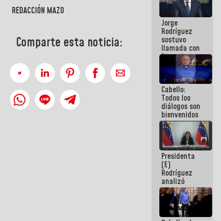
Venezuela"
REDACCIÓN MAZO
a servidores
Jorge
públicos
Rodríguez
sostuvo
Comparte esta noticia:
llamada con
Dinorah
Figuera y
acuerdan
primer
Cabello:
encuentro
Todos los
presencial
diálogos son
para el
bienvenidos
diálogo
siempre que
estén en el
marco de la
Constitución
Presidenta
de la
(E)
República
Rodríguez
analizó
junto a
gobernadores
planes de
recuperación