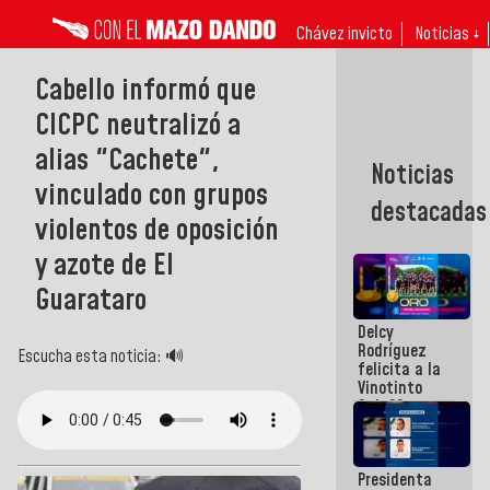
Chávez invicto
Noticias ↓
Cabello informó que
CICPC neutralizó a
alias "Cachete",
Noticias
vinculado con grupos
destacadas
violentos de oposición
y azote de El
Guarataro
Delcy
Rodríguez
Escucha esta noticia: 🔊
felicita a la
Vinotinto
Sub 20
campeona
frente
México Sub
Presidenta
23 en los