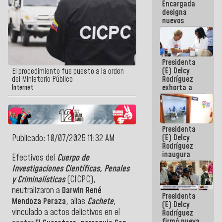
Encargada
Centroamericanos
designa
nuevos
titulares en
el
Viceministerio
de Energía
Presidenta
Eléctrica y
(E) Delcy
CORPOELEC
El procedimiento fue puesto a la orden
Rodríguez
del Ministerio Público
exhorta a
Internet
gobernadores
y alcaldes a
edificar
casas para
Presidenta
abuelos
(E) Delcy
Publicado: 10/07/2025 11:32 AM
Rodríguez
inaugura
Efectivos del
Cuerpo de
casa de los
Investigaciones Científicas, Penales
Abuelos
y Criminalísticas
(CICPC),
Primavera
en Caracas
neutralizaron a
Darwin René
Presidenta
Mendoza Peraza
, alias
Cachete
,
(E) Delcy
vinculado a actos delictivos en el
Rodríguez
firmó nueva