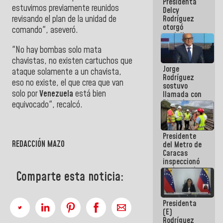
Presidenta
abordar
estuvimos previamente reunidos
Delcy
planes de
Rodríguez
revisando el plan de la unidad de
acción
otorgó
comando", aseveró.
medalla
"Héroe de
"No hay bombas solo mata
Venezuela"
chavistas, no existen cartuchos que
a servidores
Jorge
públicos
ataque solamente a un chavista,
Rodríguez
eso no existe, el que crea que van
sostuvo
solo por
Venezuela
está bien
llamada con
Dinorah
equivocado", recalcó.
Figuera y
acuerdan
primer
Presidente
encuentro
REDACCIÓN MAZO
del Metro de
presencial
Caracas
para el
inspeccionó
diálogo
trabajos de
Comparte esta noticia:
rehabilitación
y
modernización
Presidenta
de la vía
(E)
férrea
Rodríguez