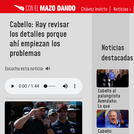
Chávez invicto
Noticias ↓
Cabello: Hay revisar
los detalles porque
ahí empiezan los
Noticias
problemas
destacadas
Escucha esta noticia: 🔊
Cabello al
palangrista
Avendaño:
Lo que
vayas a
escribir
hazlo hoy
por que no
Cabello
sabemos si