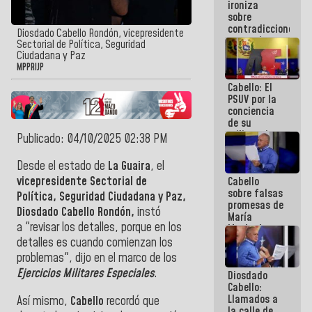
ironiza
la semana
sobre
que viene
contradicciones
hay
Diosdado Cabello Rondón, vicepresidente
y mentiras
programa
Sectorial de Política, Seguridad
de María
Ciudadana y Paz
Machado:
MPPRIJP
¡Créanle!
Cabello: El
PSUV por la
conciencia
de su
militancia
Publicado: 04/10/2025 02:38 PM
es la
organización
Desde el estado de
La Guaira
, el
política más
vicepresidente Sectorial de
Cabello
sólida de
sobre falsas
Venezuela
Política, Seguridad Ciudadana y Paz,
promesas de
Diosdado Cabello Rondón,
instó
María
a
"revisar los detalles, porque en los
Machado:
¿Quién le
detalles es cuando comienzan los
puede creer?
problemas", dijo en el marco de los
¿Y la gente
Ejercicios Militares Especiales
.
Diosdado
que ella iba
Cabello:
a salvar en
Llamados a
La Guaira?
Así mismo,
Cabello
recordó que
la calle de