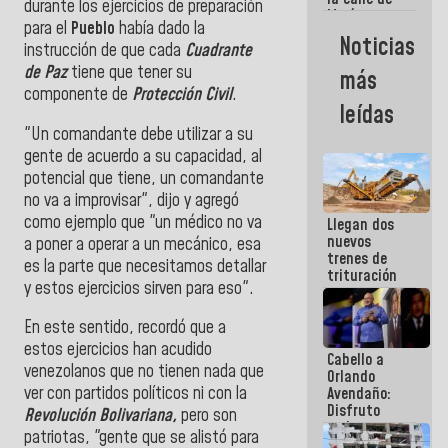
durante los ejercicios de preparación
María
para el
Pueblo
había dado la
Machado se
Noticias
instrucción de que cada
Cuadrante
estrellaron
de frente
de Paz
tiene que tener su
más
contra el
componente de
Protección Civil
.
Pueblo
leídas
"Un comandante debe utilizar a su
gente de acuerdo a su capacidad, al
potencial que tiene, un comandante
no va a improvisar", dijo y agregó
como ejemplo que "un médico no va
Llegan dos
nuevos
a poner a operar a un mecánico, esa
trenes de
es la parte que necesitamos detallar
trituración
y estos ejercicios sirven para eso".
para
optimizar
manejo de
En este sentido, recordó que a
escombros
estos ejercicios han acudido
Cabello a
en La Guaira
venezolanos que no tienen nada que
Orlando
ver con partidos políticos ni con la
Avendaño:
Disfruto
Revolución Bolivariana,
pero son
cada vez
patriotas, "gente que se alistó para
que escribes