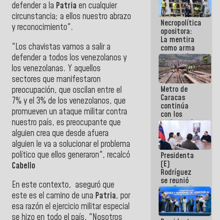
defender a la
Patria
en cualquier
porque lo
que haces
circunstancia; a ellos nuestro abrazo
Necropolítica
es
y reconocimiento".
opositora:
embarrarla
La mentira
"Los chavistas vamos a salir a
como arma
contra el
defender a todos los venezolanos y
Pueblo
los venezolanas. Y aquellos
sectores que manifestaron
Metro de
preocupación, que oscilan entre el
Caracas
7% y el 3% de los venezolanos, que
continúa
promueven un ataque militar contra
con los
nuestro país, es preocupante que
trabajos de
mantenimiento
alguien crea que desde afuera
e inspección
alguien le va a solucionar el problema
en la Línea 2
político que ellos generaron", recalcó
Presidenta
(E)
Cabello
Rodríguez
se reunió
En este contexto, aseguró que
con Estado
este es el camino de una
Patria
, por
Mayor
Eléctrico
esa razón el ejercicio militar especial
para
se hizo en todo el país. "Nosotros