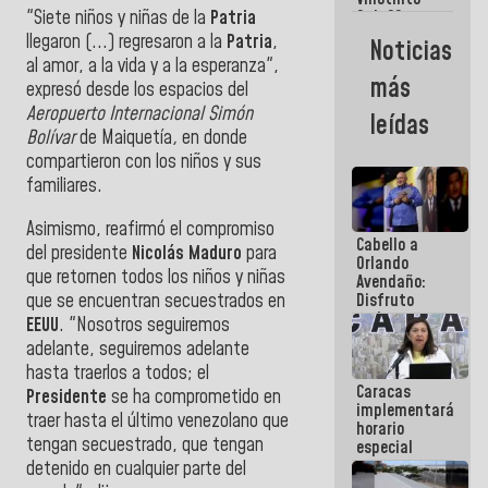
Maiquetía
"Siete niños y niñas de la
Patria
Sub 20
campeona
llegaron (...) regresaron a la
Patria
,
Noticias
frente
al amor, a la vida y a la esperanza",
México Sub
más
expresó desde los espacios del
23 en los
Centroamericanos
Aeropuerto Internacional Simón
leídas
Bolívar
de
Maiquetía
,
en donde
compartieron con los niños y sus
familiares.
Asimismo, reafirmó el compromiso
Cabello a
del presidente
Nicolás Maduro
para
Orlando
que retornen todos los niños y niñas
Avendaño:
que se encuentran secuestrados en
Disfruto
cada vez
EEUU
. "Nosotros seguiremos
que escribes
adelante, seguiremos adelante
porque lo
hasta traerlos a todos; el
que haces
Caracas
es
Presidente
se ha comprometido en
implementará
embarrarla
traer hasta el último venezolano que
horario
tengan secuestrado, que tengan
especial
para
detenido en cualquier parte del
adaptarse