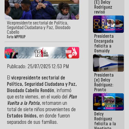
(E) Delcy
y del Caribe
Rodríguez
2026
revisó
agenda
económica y
Vicepresidente sectorial de Política,
ejecución de
Seguridad Ciudadana y Paz, Diosdado
fondos de
Cabello
Presidenta
emergencia
Foto MPPRIJP
Encargada
post-sismos
felicita a
Osmaidy
Arias y
Giraly
Marcano por
Publicado: 25/07/2025 12:53 PM
hacer
Presidenta
historia en
El
vicepresidente sectorial de
(e) Delcy
los
Política, Seguridad Ciudadana y Paz,
Rodríguez:
Centroamericanos
Pronto
Diosdado Cabello Rondón
, informó
restableceremos
que este viernes, en el vuelo del
Plan
las
Vuelta a la Patria,
retornaron un
operaciones
en el
total de siete niños provenientes de
Delcy
Aeropuerto
Estados Unidos,
en donde fueron
Rodríguez
Internacional
separados de sus familias.
felicita a la
de
Vinotinto