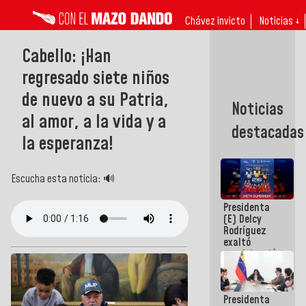
Chávez invicto
Noticias ↓
Cabello: ¡Han
regresado siete niños
de nuevo a su Patria,
Noticias
al amor, a la vida y a
destacadas
la esperanza!
Escucha esta noticia: 🔊
Presidenta
(E) Delcy
Rodríguez
exaltó
participación
de
Venezuela
en Juegos
Presidenta
Centroamericanos