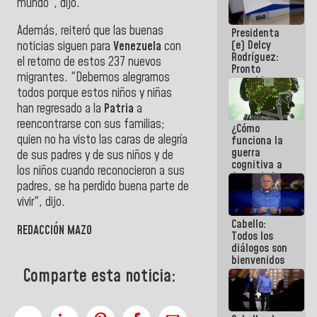
mundo", dijo.
al plan de
ahorro
Además, reiteró que las buenas
Presidenta
energético
(e) Delcy
noticias siguen para
Venezuela
con
Rodríguez:
el retorno de estos 237 nuevos
Pronto
migrantes. "Debemos alegrarnos
restableceremos
todos porque estos niños y niñas
las
operaciones
han regresado a la
Patria
a
en el
reencontrarse con sus familias;
¿Cómo
Aeropuerto
quien no ha visto las caras de alegría
funciona la
Internacional
guerra
de
de sus padres y de sus niños y de
cognitiva a
Maiquetía
los niños cuando reconocieron a sus
favor de la
padres, se ha perdido buena parte de
narrativa
hegemónica?
vivir", dijo.
(1)
Cabello:
REDACCIÓN MAZO
Todos los
diálogos son
bienvenidos
siempre que
Comparte esta noticia:
estén en el
marco de la
Constitución