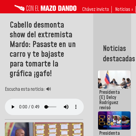
Chávez invicto
Noticias ↓
Cabello desmonta
show del extremista
Mardo: Pasaste en un
Noticias
carro y te bajaste
destacadas
para tomarte la
gráfica ¡gafo!
Escucha esta noticia: 🔊
Presidenta
(E) Delcy
Rodríguez
revisó
agenda
económica y
ejecución de
fondos de
Presidenta
emergencia