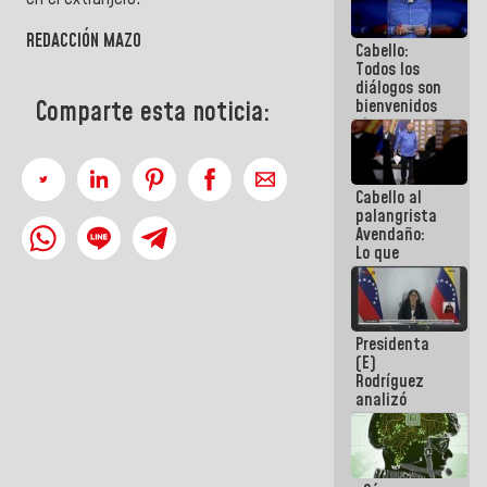
al plan de
ahorro
REDACCIÓN MAZO
Cabello:
energético
Todos los
diálogos son
Comparte esta noticia:
bienvenidos
siempre que
estén en el
marco de la
Constitución
Cabello al
de la
palangrista
República
Avendaño:
Lo que
vayas a
escribir
hazlo hoy
por que no
Presidenta
sabemos si
(E)
la semana
Rodríguez
que viene
analizó
hay
junto a
programa
gobernadores
planes de
recuperación