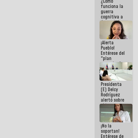
¿Cómo
del Sistema
funciona la
Eléctrico
guerra
Nacional
cognitiva a
favor de la
narrativa
hegemónica?
(1)
¡Alerta
Pueblo!
Entérese del
"plan
enjambre"
de La Sayo
para
sabotear el
Presidenta
diálogo y
(E) Delcy
promover el
Rodríguez
caos
alertó sobre
el impacto
de la
emergencia
climática en
¡No la
los oceános
soportan!
Entérese de