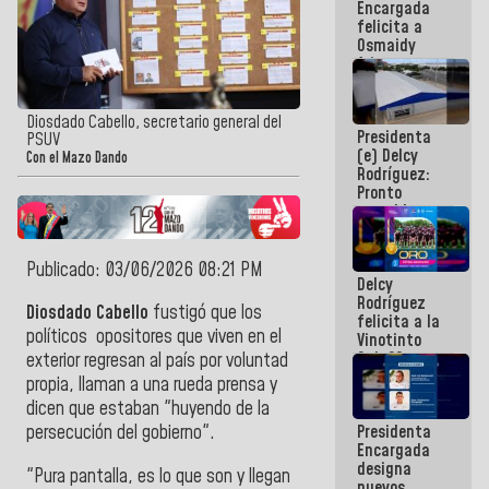
Encargada
post-sismos
felicita a
Osmaidy
Arias y
Giraly
Marcano por
hacer
Diosdado Cabello, secretario general del
Presidenta
historia en
PSUV
(e) Delcy
los
Con el Mazo Dando
Rodríguez:
Centroamericanos
Pronto
restableceremos
las
operaciones
en el
Publicado: 03/06/2026 08:21 PM
Delcy
Aeropuerto
Rodríguez
Internacional
Diosdado Cabello
fustigó que los
felicita a la
de
políticos opositores que viven en el
Vinotinto
Maiquetía
Sub 20
exterior regresan al país por voluntad
campeona
propia, llaman a una rueda prensa y
frente
dicen que estaban "huyendo de la
México Sub
Presidenta
persecución del gobierno".
23 en los
Encargada
Centroamericanos
designa
"Pura pantalla, es lo que son y llegan
nuevos