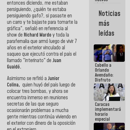
entonces diciendo, me estaban
titulares en
persiguiendo, ¿quién te estaba
el
Noticias
Viceministerio
persiguiendo gafo?, si pasaste en
de Energía
un carro y te bajaste para tomarte la
más
Eléctrica y
gráfica", señaló en referencia al
CORPOELEC
leídas
show de
Richard Mardo
y toda la
parafernalia que armó luego de vivir 7
años en el exterior vinculado al
saqueo que ejecutó contra el país el
llamado "interinato" de
Juan
Cabello a
Guaidó.
Orlando
Avendaño:
Asimismo se refirió a
Junior
Disfruto
Colina,
quien huyó del país luego de
cada vez
que escribes
colocar tres bombas, y ahora se
porque lo
encuentra inmerso en reuniones
que haces
secretas de las que seguro
Caracas
es
implementará
embarrarla
ocasionarán problemas a mucha
horario
gente mientras continúa viviendo en
especial
el exterior con dinero de la oposición
para
adaptarse
en el extranjero.