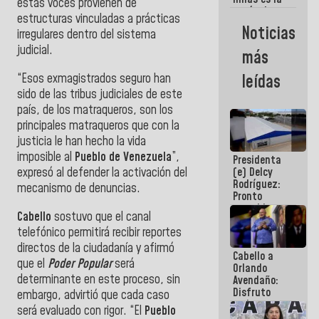
vamos a
estas voces provienen de
razón de ser
ganar!
estructuras vinculadas a prácticas
del Gobierno
Noticias
irregulares dentro del sistema
Nacional
judicial.
más
“Esos exmagistrados seguro han
leídas
sido de las tribus judiciales de este
país, de los matraqueros, son los
principales matraqueros que con la
justicia le han hecho la vida
imposible al
Pueblo de Venezuela
”,
Presidenta
expresó al defender la activación del
(e) Delcy
Rodríguez:
mecanismo de denuncias.
Pronto
restableceremos
Cabello
sostuvo que el canal
las
telefónico permitirá recibir reportes
operaciones
en el
directos de la ciudadanía y afirmó
Cabello a
Aeropuerto
que el
Poder Popular
será
Orlando
Internacional
determinante en este proceso, sin
Avendaño:
de
Disfruto
Maiquetía
embargo, advirtió que cada caso
cada vez
será evaluado con rigor. “El
Pueblo
que escribes