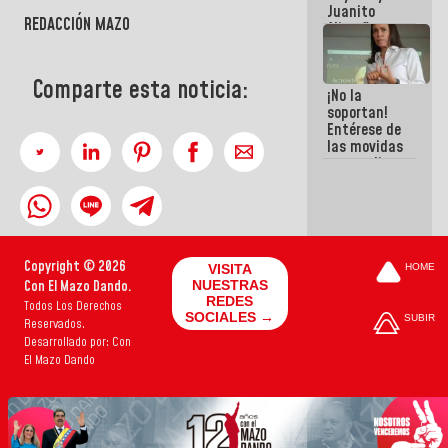
Juanito
REDACCIÓN MAZO
Alimaña son
harina del
mismo
costal
Comparte esta noticia:
¡No la
soportan!
Entérese de
las movidas
que realizan
antiguos
cómplices
de La Sayo
para
sacudírsela
Copyright © 2026
VISITA
HOME
Con El Mazo Dando.
NUESTRAS
REDES
Todos Los Derechos
SOCIALES →
SUBIR
Reservados.
Desarrollado por: Con
El Mazo Dando