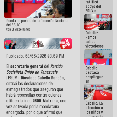
ratificó
nuestra
apoyo del
palabra
PSUV a
representantes
del Gobierno
Rueda de prensa de la Dirección Nacional
para el
del PSUV
diálogo: ¡Un
Con El Mazo Dando
Cabello:
extraordinario
Hemos
equipo
salido
político!
victoriosos
de la guerra
mediática
Publicado: 08/06/2026 03:00 PM
contra
Venezuela
El
secretario general
del
Partido
Cabello
Socialista Unido de Venezuela
destaca
despliegue
(PSUV),
Diosdado Cabello Rondón
,
en
criticó las declaraciones de
comunidades
exmagistrados que aseguran que
ante
contingencia
habrá represalias contra quienes
eléctrica:
utilicen la línea
0800-Matraca
, una
Cabello: La
¡Esta
vez activada por la mandataria
atención a
batalla
los niños y
encargada, por lo que afirmó que
también la
niñas es la