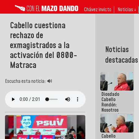
Chávez invicto
Noticias ↓
Cabello cuestiona
rechazo de
exmagistrados a la
Noticias
activación del 0800-
destacadas
Matraca
Escucha esta noticia: 🔊
Diosdado
Cabello
Rondón:
Nosotros
vamos al
diálogo con
el
compromiso
Cabello
de cumplir