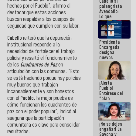
Cabello al
de la
hechas por el Pueblo”, afirmó al
palangrista
República
Avendaño:
destacar que estas acciones
Lo que
buscan respaldar a los cuerpos de
vayas a
seguridad que cumplen con su labor.
escribir
hazlo hoy
por que no
Cabello
reiteró que la depuración
Presidenta
sabemos si
institucional responde a la
Encargada
la semana
necesidad de fortalecer el trabajo
designa
que viene
nuevos
policial y resaltó el funcionamiento
hay
titulares en
programa
de los
Cuadrantes de Paz
en
el
articulación con las comunas. “Esto
Viceministerio
se está haciendo porque hay policías
de Energía
¡Alerta
Eléctrica y
muy buenos que trabajan
Pueblo!
CORPOELEC
incansablemente y son honestos
Entérese del
con el
Pueblo
, la mejor prueba es
"plan
enjambre"
cómo funcionan los cuadrantes de
de La Sayo
paz con el poder popular”, indicó al
para
asegurar que la participación
sabotear el
¡No se dejen
diálogo y
comunitaria es clave para consolidar
engañar! La
promover el
resultados.
Sayona y
caos