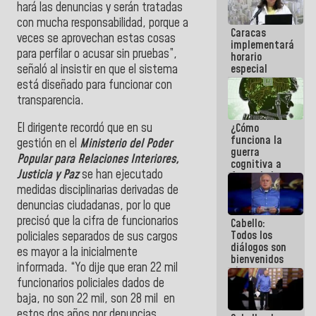
hará las denuncias y serán tratadas
porque lo
que haces
con mucha responsabilidad, porque a
Caracas
es
veces se aprovechan estas cosas
implementará
embarrarla
para perfilar o acusar sin pruebas”,
horario
señaló al insistir en que el sistema
especial
para
está diseñado para funcionar con
adaptarse
transparencia.
al plan de
ahorro
El dirigente recordó que en su
¿Cómo
energético
funciona la
gestión en el
Ministerio del Poder
guerra
Popular para Relaciones Interiores,
cognitiva a
Justicia y Paz
se han ejecutado
favor de la
narrativa
medidas disciplinarias derivadas de
hegemónica?
denuncias ciudadanas, por lo que
(1)
precisó que la cifra de funcionarios
Cabello:
Todos los
policiales separados de sus cargos
diálogos son
es mayor a la inicialmente
bienvenidos
informada. “Yo dije que eran 22 mil
siempre que
funcionarios policiales dados de
estén en el
marco de la
baja, no son 22 mil, son 28 mil en
Constitución
estos dos años por denuncias