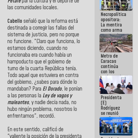
Petare
par la cultura y el deporte de
manejo de
las comunidades locales.
escombros
Necropolítica
en La Guaira
opositora:
Cabello
señaló que la reforma está
La mentira
destinada a corregir las fallas del
como arma
sistema de justicia, pero no porque
contra el
Pueblo
no funcione. "Claro que funciona, lo
estamos diciendo, cuando no
funcionaba era cuando había un
Metro de
Caracas
hampoducto que el gobierno de
continúa
turno de la cuarta República tenía.
con los
Todo aquel que estuviera en contra
trabajos de
del gobierno, ¿sabes para dónde lo
mantenimiento
e inspección
mandaban? Para
El Dorado
, le ponían
en la Línea 2
a las personas la
Ley de vagos y
Presidenta
maleantes
, y nadie decía nada, no
(E)
Rodríguez
hubo ningún problema, nosotros lo
se reunió
enfrentamos", recordó.
con Estado
Mayor
Eléctrico
En este sentido, calificó de
para
"valiente la posición de la presidenta