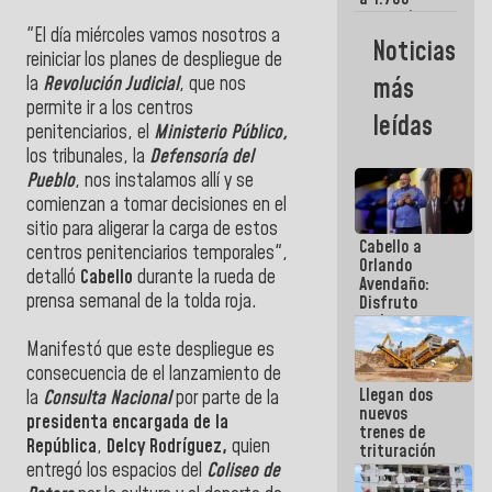
comerciantes
"El día miércoles vamos nosotros a
y
Noticias
emprendedores
reiniciar los planes de despliegue de
afectados
más
la
Revolución Judicial
, que nos
por
permite ir a los centros
terremotos
leídas
penitenciarios, el
Ministerio Público,
los tribunales, la
Defensoría del
Pueblo
, nos instalamos allí y se
comienzan a tomar decisiones en el
sitio para aligerar la carga de estos
Cabello a
centros penitenciarios temporales",
Orlando
detalló
Cabello
durante la rueda de
Avendaño:
prensa semanal de la tolda roja.
Disfruto
cada vez
que escribes
Manifestó que este despliegue es
porque lo
consecuencia de el lanzamiento de
que haces
Llegan dos
es
la
Consulta Nacional
por parte de la
nuevos
embarrarla
presidenta encargada de la
trenes de
República
,
Delcy Rodríguez,
quien
trituración
para
entregó los espacios del
Coliseo de
optimizar