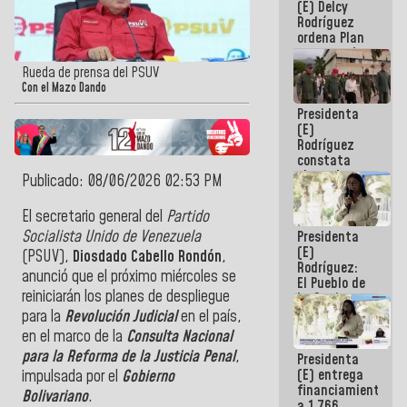
(E) Delcy
AmeriCup
Rodríguez
2027
ordena Plan
maestro de
desarrollo
Rueda de prensa del PSUV
logístico y
Con el Mazo Dando
turístico
Presidenta
para La
(E)
Guaira
Rodríguez
constata
obras de
Publicado: 08/06/2026 02:53 PM
rehabilitación
de Escuela
El
secretario general
del
Partido
Militar de
Socialista Unido de Venezuela
Presidenta
Mamo en La
(E)
Guaira
(PSUV),
Diosdado Cabello Rondón
,
Rodríguez:
anunció que el próximo miércoles se
El Pueblo de
reiniciarán los planes de despliegue
La Guaira
siempre
para la
Revolución Judicial
en el país,
estará
en el marco de la
Consulta Nacional
acompañada
para la Reforma de la Justicia Penal
,
Presidenta
por el
(E) entrega
Gobierno
impulsada por el
Gobierno
financiamientos
Nacional
Bolivariano
.
a 1.766