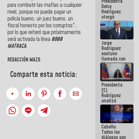
Presidenta
abordar
para combatir las mafias a cualquier
Delcy
planes de
Rodríguez
nivel, porque no puede pagar un
acción
otorgó
policía bueno, un juez bueno, un
medalla
fiscal honesto por los corruptos",
"Héroe de
por lo que reiteró que próximamente
Venezuela"
a servidores
será activada la línea
0800
Jorge
públicos
MATRACA
.
Rodríguez
sostuvo
llamada con
REDACCIÓN MAZO
Dinorah
Figuera y
Comparte esta noticia:
acuerdan
primer
Presidenta
encuentro
(E)
presencial
Rodríguez
para el
analizó
diálogo
junto a
gobernadores
planes de
recuperación
Cabello:
del Sistema
Todos los
Eléctrico
diálogos son
Nacional