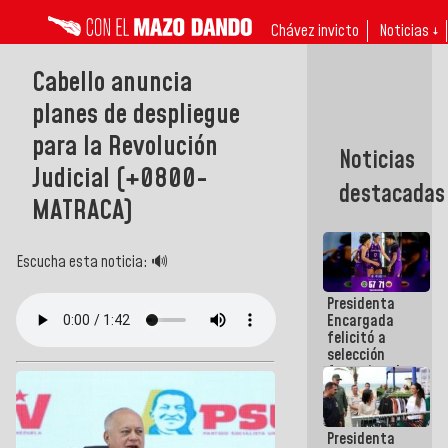
Chávez invicto
Noticias ↓
Cabello anuncia
planes de despliegue
para la Revolución
Noticias
Judicial (+0800-
destacadas
MATRACA)
Escucha esta noticia: 🔊
Presidenta
Encargada
felicitó a
selección
femenina de
baloncesto
por su
clasificación
Presidenta
a la