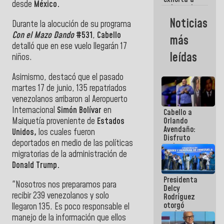
desde
México.
gobernadores
y alcaldes a
Noticias
Durante la alocución de su programa
edificar
casas para
Con el Mazo Dando
#531
,
Cabello
más
abuelos
detalló que en ese vuelo llegarán 17
leídas
niños.
Asimismo, destacó que el pasado
martes 17 de junio, 135 repatriados
venezolanos arribaron al
Aeropuerto
Internacional
Simón Bolívar
en
Cabello a
Maiquetía proveniente de
Estados
Orlando
Avendaño:
Unidos,
los cuales fueron
Disfruto
deportados en medio de las políticas
cada vez
migratorias de la a
dministración de
que escribes
porque lo
Donald Trump.
que haces
Presidenta
es
"Nosotros nos preparamos para
Delcy
embarrarla
recibir 239 venezolanos y solo
Rodríguez
otorgó
llegaron 135. Es poco responsable el
medalla
manejo de la información que ellos
"Héroe de