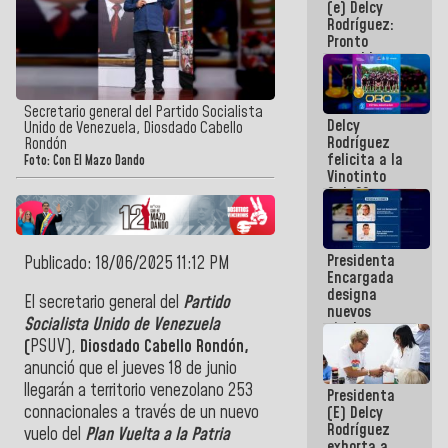
(e) Delcy
los
Rodríguez:
Centroamericanos
Pronto
restableceremos
las
operaciones
en el
Secretario general del Partido Socialista
Delcy
Aeropuerto
Unido de Venezuela, Diosdado Cabello
Rodríguez
Internacional
Rondón
felicita a la
de
Foto: Con El Mazo Dando
Vinotinto
Maiquetía
Sub 20
campeona
frente
México Sub
Presidenta
23 en los
Publicado: 18/06/2025 11:12 PM
Encargada
Centroamericanos
designa
El secretario general del
Partido
nuevos
Socialista Unido de Venezuela
titulares en
el
(
PSUV),
Diosdado Cabello Rondón,
Viceministerio
anunció que el jueves 18 de junio
de Energía
llegarán a territorio venezolano 253
Presidenta
Eléctrica y
connacionales a través de un nuevo
(E) Delcy
CORPOELEC
Rodríguez
vuelo del
Plan Vuelta a la Patria
exhorta a