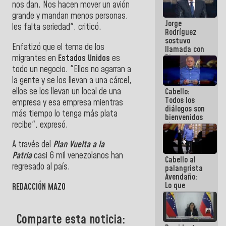
nos dan. Nos hacen mover un avión
Venezuela"
a servidores
grande y mandan menos personas,
Jorge
públicos
les falta seriedad", criticó.
Rodríguez
sostuvo
Enfatizó que el tema de los
llamada con
migrantes en
Estados Unidos
es
Dinorah
Figuera y
todo un negocio. "Ellos no agarran a
acuerdan
la gente y se los llevan a una cárcel,
primer
ellos se los llevan un local de una
Cabello:
encuentro
Todos los
presencial
empresa y esa empresa mientras
diálogos son
para el
más tiempo lo tenga más plata
bienvenidos
diálogo
recibe", expresó.
siempre que
estén en el
marco de la
A través del
Plan Vuelta a la
Constitución
Patria
casi 6 mil venezolanos han
Cabello al
de la
regresado al país.
palangrista
República
Avendaño:
Lo que
REDACCIÓN MAZO
vayas a
escribir
hazlo hoy
Comparte esta noticia:
por que no