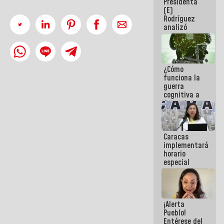
Presidenta
sabemos si
(E)
la semana
Rodríguez
que viene
analizó
hay
junto a
programa
gobernadores
planes de
recuperación
¿Cómo
del Sistema
funciona la
Eléctrico
guerra
Nacional
cognitiva a
favor de la
narrativa
hegemónica?
(1)
Caracas
implementará
horario
especial
para
adaptarse
al plan de
ahorro
¡Alerta
energético
Pueblo!
Entérese del