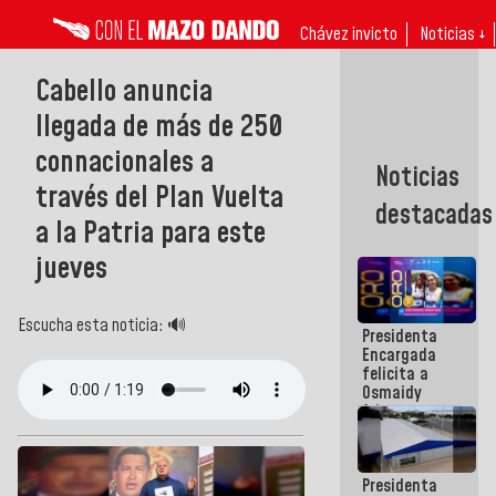
Chávez invicto
Noticias ↓
Cabello anuncia
llegada de más de 250
connacionales a
Noticias
través del Plan Vuelta
destacadas
a la Patria para este
jueves
Escucha esta noticia: 🔊
Presidenta
Encargada
felicita a
Osmaidy
Arias y
Giraly
Marcano por
hacer
Presidenta
historia en