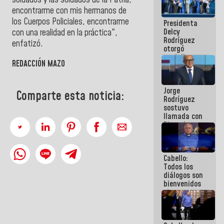
soldados y las soldados de la Patria,
manejo de
encontrarme con mis hermanos de
escombros
los Cuerpos Policiales, encontrarme
Presidenta
en La Guaira
Delcy
con una realidad en la práctica",
Rodríguez
enfatizó.
otorgó
medalla
REDACCIÓN MAZO
"Héroe de
Venezuela"
a servidores
Jorge
públicos
Comparte esta noticia:
Rodríguez
sostuvo
llamada con
Dinorah
Figuera y
acuerdan
primer
Cabello:
encuentro
Todos los
presencial
diálogos son
para el
bienvenidos
diálogo
siempre que
estén en el
marco de la
Constitución