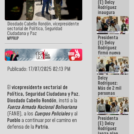
(E) Delcy
Rodríguez
inaugura
casa de los
Abuelos
Diosdado Cabello Rondón, vicepresidente
Primavera
sectorial de Política, Seguridad
en Caracas
Ciudadana y Paz
Presidenta
MPPRIJP
(E) Delcy
Rodríguez
firmó nueva
de Ley de
Arrendamiento
aprobada
Publicado: 17/07/2025 02:13 PM
por la AN
Delcy
Rodríguez:
El
vicepresidente sectorial de
Más de 2 mil
personas
Política, Seguridad Ciudadana y Paz
,
beneficiadas
Diosdado Cabello Rondón
, instó a la
con planes
Fuerza Armada Nacional Bolivariana
para
atención de
(FANB), a los
Cuerpos Policiales
y al
Presidenta
emergencia
Pueblo
a continuar por el camino en
(E) Delcy
sísmica en
defensa de la
Patria
.
Rodríguez
la última
lanza plan