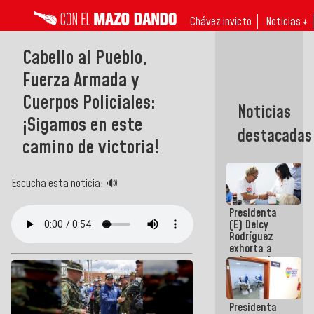
Chávez invicto
Noticias ↓
Cabello al Pueblo,
Fuerza Armada y
Cuerpos Policiales:
Noticias
¡Sigamos en este
destacadas
camino de victoria!
Escucha esta noticia: 🔊
Presidenta
(E) Delcy
Rodríguez
exhorta a
gobernadores
y alcaldes a
edificar
casas para
Presidenta
abuelos