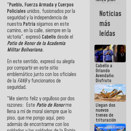
semana
"
Pueblo, Fuerza Armada y Cuerpos
crediticio
con subsidio
Policiales
unidos, fusionados por la
Noticias
a Juntas de
seguridad y la independencia de
Condominio
más
nuestra
Patria
sigamos en este
camino, en la calle, siempre en la
leídas
victoria", expresó
Cabello
desde el
Patio de Honor de la
Academia
Militar Bolivariana.
En este sentido, expresó su alegría
Cabello a
por compartir en este sitio
Orlando
emblemático junto con los oficiales
Avendaño:
de la
FANB
y funcionarios de
Disfruto
cada vez
seguridad.
que escribes
porque lo
"Me siento feliz y orgulloso por dos
que haces
razones: Este
Patio de Honor
me
Llegan dos
es
nuevos
embarrarla
llena a mí de moral siempre que lo
trenes de
piso, que me pongo aquí, pero
trituración
además de encontrarme con los
para
optimizar