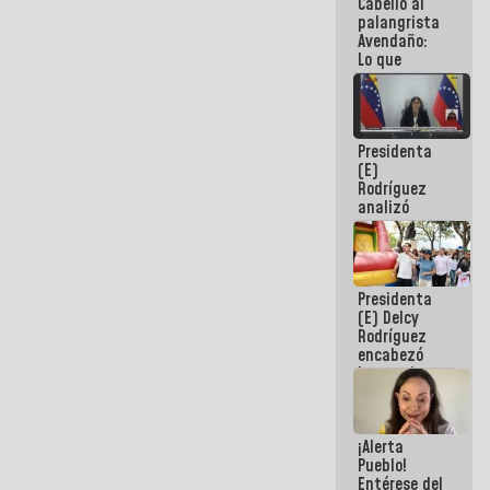
Cabello al
de la
palangrista
República
Avendaño:
Lo que
vayas a
escribir
hazlo hoy
por que no
Presidenta
sabemos si
(E)
la semana
Rodríguez
que viene
analizó
hay
junto a
programa
gobernadores
planes de
recuperación
Presidenta
del Sistema
(E) Delcy
Eléctrico
Rodríguez
Nacional
encabezó
lanzamiento
del Plan
Nacional de
Recreación
¡Alerta
Vacacional
Pueblo!
Entérese del