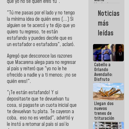
que yo no sé quien eres tú".
Machado:
¿Quién le
Noticias
"Tú me pasas por el lado y no tengo
puede creer?
la mínima idea de quién eres (...) Si
¿Y la gente
más
que ella iba
alguien se te acercó y te dijo que yo
a salvar en
quiero tu regreso, te están
leídas
La Guaira?
estafando y puedes decirle que es
un estafador o estafadora", aclaró.
Agregó que desconoce las razones
que Macarena alega para no regresar
Cabello a
al país y reiteró que "yo no le he
Orlando
Avendaño:
ofrecido a nadie y a ti menos; ¡no se
Disfruto
quién eres!".
cada vez
que escribes
"¡Te están estafando! Y si
porque lo
depositaste que te devuelvan tu
que haces
Llegan dos
es
cosa, si pagaste un cuota inicial que
nuevos
embarrarla
te devuelvan tu plata. Te cayeron a
trenes de
coba, eso no es verdad", advirtió y
trituración
para
le instó a retornar al país si así lo
optimizar