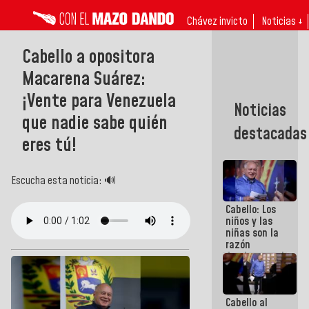
Chávez invicto
Noticias ↓
Cabello a opositora
Macarena Suárez:
¡Vente para Venezuela
Noticias
que nadie sabe quién
destacadas
eres tú!
Escucha esta noticia: 🔊
Cabello: Los
niños y las
niñas son la
razón
fundamental
de todo lo
que
estamos
Cabello al
haciendo