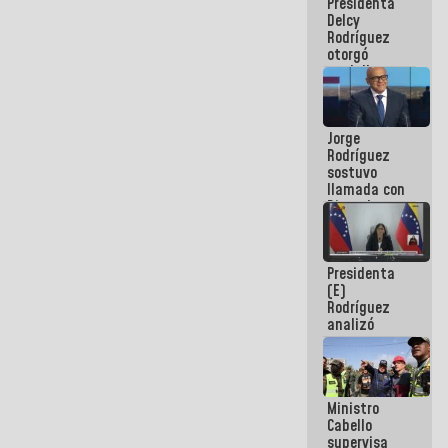
Presidenta
abordar
Delcy
planes de
Rodríguez
acción
otorgó
medalla
"Héroe de
Venezuela"
a servidores
Jorge
públicos
Rodríguez
sostuvo
llamada con
Dinorah
Figuera y
acuerdan
primer
Presidenta
encuentro
(E)
presencial
Rodríguez
para el
analizó
diálogo
junto a
gobernadores
planes de
recuperación
Ministro
del Sistema
Cabello
Eléctrico
supervisa
Nacional