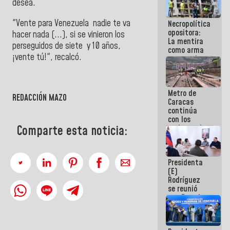
desea.
manejo de
escombros
"Vente para Venezuela nadie te va
Necropolítica
en La Guaira
opositora:
hacer nada (...), si se vinieron los
La mentira
perseguidos de siete y 10 años,
como arma
¡vente tú!", recalcó.
contra el
Pueblo
Metro de
REDACCIÓN MAZO
Caracas
continúa
con los
trabajos de
Comparte esta noticia:
mantenimiento
e inspección
en la Línea 2
Presidenta
(E)
Rodríguez
se reunió
con Estado
Mayor
Eléctrico
para