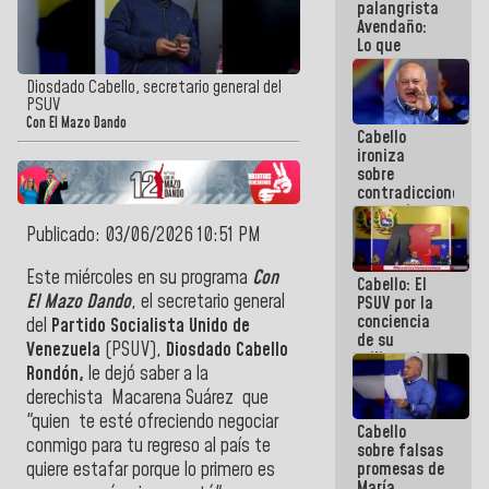
palangrista
Avendaño:
Lo que
vayas a
escribir
Diosdado Cabello, secretario general del
hazlo hoy
PSUV
por que no
Con El Mazo Dando
Cabello
sabemos si
ironiza
la semana
sobre
que viene
contradicciones
hay
y mentiras
programa
de María
Publicado: 03/06/2026 10:51 PM
Machado:
¡Créanle!
Este miércoles en su programa
Con
Cabello: El
El Mazo Dando
, el secretario general
PSUV por la
conciencia
del
Partido Socialista Unido de
de su
Venezuela
(PSUV),
Diosdado Cabello
militancia
Rondón,
le dejó saber a la
es la
organización
derechista Macarena Suárez que
política más
"quien te esté ofreciendo negociar
Cabello
sólida de
conmigo para tu regreso al país te
sobre falsas
Venezuela
promesas de
quiere estafar porque lo primero es
María