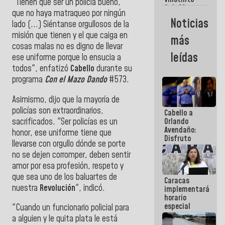
Maiquetía
"Tienen que ser un policía bueno,
Sub 20
que no haya matraqueo por ningún
campeona
Noticias
lado (...) Siéntanse orgullosos de la
frente
México Sub
misión que tienen y el que caiga en
más
23 en los
cosas malas no es digno de llevar
Centroamericanos
leídas
ese uniforme porque lo ensucia a
todos", enfatizó
Cabello
durante su
programa
Con el Mazo Dando
#573.
Asimismo, dijo que la mayoría de
policías son extraordinarios,
Cabello a
sacrificados. "Ser policías es un
Orlando
Avendaño:
honor, ese uniforme tiene que
Disfruto
llevarse con orgullo dónde se porte
cada vez
no se dejen corromper, deben sentir
que escribes
porque lo
amor por esa profesión, respeto y
que haces
que sea uno de los baluartes de
Caracas
es
nuestra
Revolución
", indicó.
implementará
embarrarla
horario
especial
"Cuando un funcionario policial para
para
a alguien y le quita plata le está
adaptarse