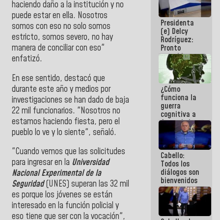
haciendo daño a la institución y no
al plan de
ahorro
puede estar en ella. Nosotros
Presidenta
energético
somos con eso no solo somos
(e) Delcy
estricto, somos severo, no hay
Rodríguez:
manera de conciliar con eso"
Pronto
restableceremos
enfatizó.
las
operaciones
En ese sentido, destacó que
en el
durante este año y medios por
¿Cómo
Aeropuerto
funciona la
Internacional
investigaciones se han dado de baja
guerra
de
22 mil funcionarios. "Nosotros no
cognitiva a
Maiquetía
estamos haciendo fiesta, pero el
favor de la
narrativa
pueblo lo ve y lo siente", señaló.
hegemónica?
(1)
"Cuando vemos que las solicitudes
Cabello:
para ingresar en la
Universidad
Todos los
diálogos son
Nacional Experimental de la
bienvenidos
Seguridad
(UNES) superan las 32 mil
siempre que
es porque los jóvenes se están
estén en el
interesado en la función policial y
marco de la
Constitución
eso tiene que ser con la vocación",