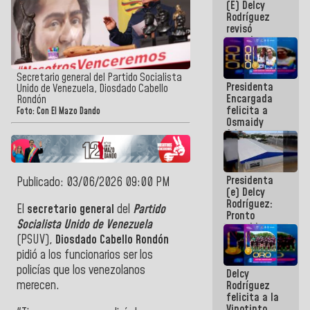
(E) Delcy
y del Caribe
Rodríguez
2026
revisó
agenda
económica y
ejecución de
fondos de
Secretario general del Partido Socialista
Presidenta
emergencia
Unido de Venezuela, Diosdado Cabello
Encargada
post-sismos
Rondón
felicita a
Foto: Con El Mazo Dando
Osmaidy
Arias y
Giraly
Marcano por
hacer
Presidenta
historia en
Publicado: 03/06/2026 09:00 PM
(e) Delcy
los
Rodríguez:
Centroamericanos
El
secretario general
del
Partido
Pronto
Socialista Unido de Venezuela
restableceremos
las
(PSUV),
Diosdado Cabello Rondón
operaciones
pidió a los funcionarios ser los
en el
policías que los venezolanos
Delcy
Aeropuerto
merecen.
Rodríguez
Internacional
felicita a la
de
Vinotinto