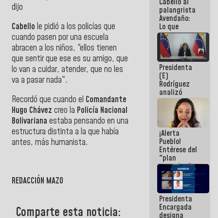
Cabello al
de la
dijo
palangrista
República
Avendaño:
Cabello
le pidió a los policías que
Lo que
vayas a
cuando pasen por una escuela
escribir
abracen a los niños, "ellos tienen
hazlo hoy
que sentir que ese es su amigo, que
por que no
Presidenta
sabemos si
lo van a cuidar, atender, que no les
(E)
la semana
va a pasar nada".
Rodríguez
que viene
analizó
hay
Recordó que cuando el
Comandante
junto a
programa
gobernadores
Hugo Chávez
creo la
Policía Nacional
planes de
Bolivariana
estaba pensando en una
recuperación
estructura distinta a la que había
¡Alerta
del Sistema
Pueblo!
antes, más humanista.
Eléctrico
Entérese del
Nacional
"plan
enjambre"
de La Sayo
REDACCIÓN MAZO
para
sabotear el
Presidenta
diálogo y
Encargada
promover el
Comparte esta noticia:
designa
caos