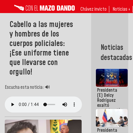
Chávez invicto
Noticias ↓
Cabello a las mujeres
y hombres de los
cuerpos policiales:
Noticias
¡Ese uniforme tiene
destacadas
que llevarse con
orgullo!
Escucha esta noticia: 🔊
Presidenta
(E) Delcy
Rodríguez
exaltó
participación
de
Venezuela
en Juegos
Presidenta
Centroamericanos