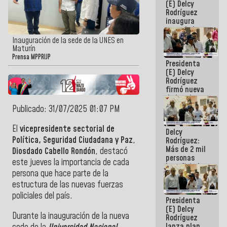
(E) Delcy
Rodríguez
inaugura
casa de los
Abuelos
Inauguración de la sede de la UNES en
Primavera
Maturín
en Caracas
Prensa MPPRIJP
Presidenta
(E) Delcy
Rodríguez
firmó nueva
de Ley de
Arrendamiento
Publicado: 31/07/2025 01:07 PM
aprobada
por la AN
El
vicepresidente sectorial de
Delcy
Política, Seguridad Ciudadana y Paz
,
Rodríguez:
Más de 2 mil
Diosdado Cabello Rondón
, destacó
personas
este jueves la importancia de cada
beneficiadas
persona que hace parte de la
con planes
para
estructura de las nuevas fuerzas
atención de
policiales del país.
Presidenta
emergencia
(E) Delcy
sísmica en
Durante la inauguración de la nueva
Rodríguez
la última
lanza plan