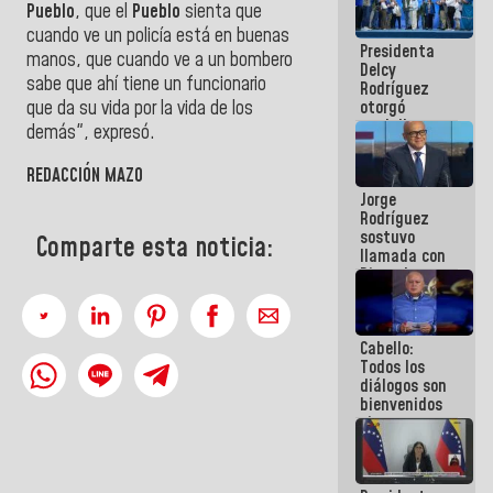
Pueblo
, que el
Pueblo
sienta que
manejo de
escombros
cuando ve un policía está en buenas
Presidenta
en La Guaira
manos, que cuando ve a un bombero
Delcy
sabe que ahí tiene un funcionario
Rodríguez
que da su vida por la vida de los
otorgó
medalla
demás", expresó.
"Héroe de
Venezuela"
REDACCIÓN MAZO
a servidores
Jorge
públicos
Rodríguez
sostuvo
Comparte esta noticia:
llamada con
Dinorah
Figuera y
acuerdan
primer
Cabello:
encuentro
Todos los
presencial
diálogos son
para el
bienvenidos
diálogo
siempre que
estén en el
marco de la
Constitución