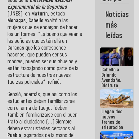
sede de la
Universidad Nacional
semana
crediticio
Experimental de la Seguridad
con subsidio
Noticias
(UNES), en
Maturín
, estado
a Juntas de
Monagas
,
Cabello
exaltó a las
Condominio
más
mujeres que se encargan de hacer
los uniformes. "Es bueno que vean a
leídas
las señoras que están allá en
Caracas
que les corresponde
hacerlos, que pueden ser sus
madres, pueden ser sus abuelas y
están trabajando como parte de la
Cabello a
estructura de nuestras nuevas
Orlando
Avendaño:
fuerzas policiales", refirió.
Disfruto
cada vez
Señaló, además, que así como los
que escribes
estudiantes deben familiarizarse
porque lo
que haces
con el arma de fuego, "deben
Llegan dos
es
también familiarizarse con el buen
nuevos
embarrarla
trato al ciudadano (...) Siempre
trenes de
trituración
deben estar ustedes cercanos al
para
Pueblo
, agarrados de la mano del
optimizar