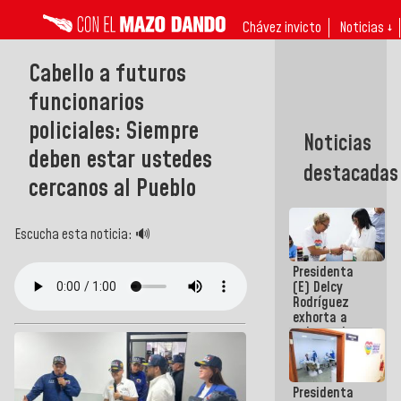
Chávez invicto
Noticias ↓
Cabello a futuros
funcionarios
policiales: Siempre
Noticias
deben estar ustedes
destacadas
cercanos al Pueblo
Escucha esta noticia: 🔊
Presidenta
(E) Delcy
Rodríguez
exhorta a
gobernadores
y alcaldes a
edificar
casas para
Presidenta
abuelos