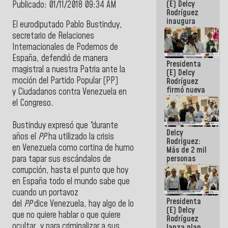
(E) Delcy
Publicado: 01/11/2018 09:34 AM
Rodríguez
inaugura
El eurodiputado
Pablo Bustinduy
,
casa de los
secretario de Relaciones
Abuelos
Internacionales de Podemos de
Primavera
en Caracas
España, defendió de manera
Presidenta
magistral a nuestra Patria ante la
(E) Delcy
moción del
Partido Popular
(PP)
Rodríguez
firmó nueva
y
Ciudadanos
contra
Venezuela
en
de Ley de
el
Congreso.
Arrendamiento
aprobada
por la AN
Bustinduy expresó que
“durante
Delcy
años el
PP
ha utilizado la crisis
Rodríguez:
en
Venezuela
como cortina de humo
Más de 2 mil
personas
para tapar sus escándalos de
beneficiadas
corrupción, hasta el punto que hoy
con planes
en España todo el mundo sabe que
para
cuando un portavoz
atención de
Presidenta
emergencia
del
PP
dice
Venezuela
, hay algo de lo
(E) Delcy
sísmica en
que no quiere hablar o que quiere
Rodríguez
la última
ocultar, y para criminalizar a sus
lanza plan