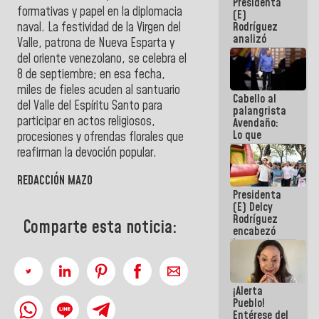
Presidenta
de la
formativas y papel en la diplomacia
(E)
República
naval. La festividad de la Virgen del
Rodríguez
analizó
Valle, patrona de Nueva Esparta y
junto a
del oriente venezolano, se celebra el
gobernadores
8 de septiembre; en esa fecha,
planes de
recuperación
miles de fieles acuden al santuario
Cabello al
del Sistema
del Valle del Espíritu Santo para
palangrista
Eléctrico
participar en actos religiosos,
Avendaño:
Nacional
Lo que
procesiones y ofrendas florales que
vayas a
reafirman la devoción popular.
escribir
hazlo hoy
REDACCIÓN MAZO
por que no
Presidenta
sabemos si
(E) Delcy
la semana
Rodríguez
que viene
Comparte esta noticia:
encabezó
hay
lanzamiento
programa
del Plan
Nacional de
Recreación
¡Alerta
Vacacional
Pueblo!
Entérese del