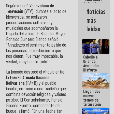
de Ley de
Según reseñó
Venezolana de
Arrendamiento
Noticias
Televisión
(VTV), durante el acto de
aprobada
bienvenida, se realizaron
por la AN
más
presentaciones culturales y
leídas
musicales que acompañaron la
llegada del velero. El Brigadier Mayor,
Ronaldo Quintero Blanco señaló:
“Agradezco el sentimiento patrio de
las personas, el recibimiento que
nos dieron. Fue muy impecable, la
Cabello a
Orlando
verdad, muy bonito todo”.
Avendaño:
Disfruto
La jornada destacó el vínculo entre
cada vez
la
Fuerza Armada Nacional
que escribes
Bolivariana
(FANB) y el pueblo
porque lo
que haces
insular, en torno a una tradición que
Llegan dos
es
combina devoción religiosa y valores
nuevos
embarrarla
patrios. El Contralmirante, Ronald
trenes de
trituración
Briceño Huerta, comandante del
para
buque, afirmó: “En una fecha tan
optimizar