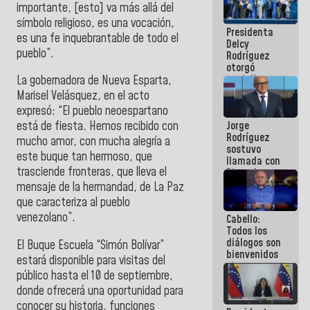
importante, [esto] va más allá del
manejo de
escombros
símbolo religioso, es una vocación,
Presidenta
en La Guaira
es una fe inquebrantable de todo el
Delcy
pueblo”.
Rodríguez
otorgó
medalla
La gobernadora de Nueva Esparta,
"Héroe de
Marisel Velásquez, en el acto
Venezuela"
expresó: “El pueblo neoespartano
a servidores
Jorge
está de fiesta. Hemos recibido con
públicos
Rodríguez
mucho amor, con mucha alegría a
sostuvo
este buque tan hermoso, que
llamada con
trasciende fronteras, que lleva el
Dinorah
Figuera y
mensaje de la hermandad, de La Paz
acuerdan
que caracteriza al pueblo
primer
venezolano”.
Cabello:
encuentro
Todos los
presencial
diálogos son
para el
El Buque Escuela “Simón Bolívar”
bienvenidos
diálogo
estará disponible para visitas del
siempre que
público hasta el 10 de septiembre,
estén en el
marco de la
donde ofrecerá una oportunidad para
Constitución
conocer su historia, funciones