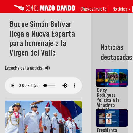
Chávez invicto
Noticias ↓
Buque Simón Bolívar
llega a Nueva Esparta
para homenaje a la
Noticias
Virgen del Valle
destacadas
Escucha esta noticia: 🔊
Delcy
Rodríguez
felicita a la
Vinotinto
Sub 20
campeona
frente
México Sub
Presidenta
23 en los