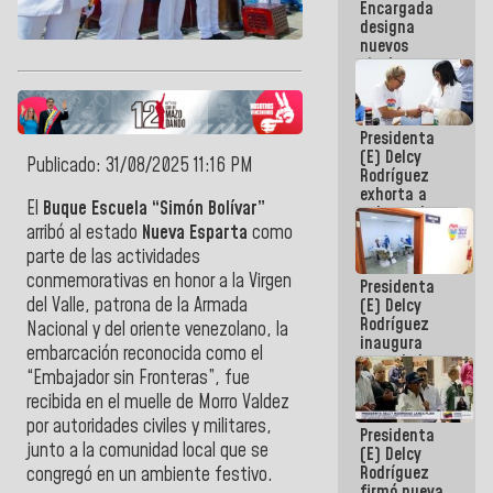
Encargada
Centroamericanos
designa
nuevos
titulares en
el
Viceministerio
de Energía
Presidenta
Eléctrica y
(E) Delcy
CORPOELEC
Publicado: 31/08/2025 11:16 PM
Rodríguez
exhorta a
El
Buque Escuela “Simón Bolívar”
gobernadores
y alcaldes a
arribó al estado
Nueva Esparta
como
edificar
parte de las actividades
casas para
conmemorativas en honor a la Virgen
Presidenta
abuelos
del Valle, patrona de la Armada
(E) Delcy
Rodríguez
Nacional y del oriente venezolano, la
inaugura
embarcación reconocida como el
casa de los
“Embajador sin Fronteras”, fue
Abuelos
Primavera
recibida en el muelle de Morro Valdez
en Caracas
por autoridades civiles y militares,
Presidenta
junto a la comunidad local que se
(E) Delcy
Rodríguez
congregó en un ambiente festivo.
firmó nueva