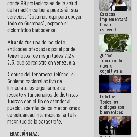
donde 90 profesionales de la salud
operaciones
en el
de la nación caribeña prestarán sus
Caracas
Aeropuerto
servicios. “Estamos aquí para apoyar
implementará
Internacional
todo en Guarenas”, expresó el
horario
de
especial
Maiquetía
diplomático barbadense.
para
adaptarse
Miranda
fue una de las siete
al plan de
entidades afectadas por el par de
ahorro
¿Cómo
terremotos, de magnitudes 7.2 y
energético
funciona la
7.5, que se registró en
Venezuela.
guerra
cognitiva a
A causa del fenómeno telúrico, el
favor de la
Gobierno nacional activó de
narrativa
hegemónica?
inmediato los organismos de
(1)
rescate y funcionarios de distintas
Cabello:
fuerzas con el fin de atender al
Todos los
diálogos son
pueblo, además de los mecanismos
bienvenidos
de solidaridad internacional ante la
siempre que
magnitud de la catástrofe.
estén en el
marco de la
Constitución
REDACCIÓN MAZO