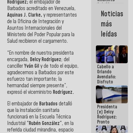
Maiquetía
Rodríguez;
el embajador de
Sub 20
Barbados acreditado en Venezuela,
campeona
Noticias
Aquinas J. Clarke,
y representantes
frente
México Sub
de la Oficina de Integración y
más
23 en los
Asuntos Internacionales del
Centroamericanos
leídas
Ministerio del Poder Popular para la
Salud recibieron el cargamento.
“En nombre de nuestra presidenta
encargada,
Delcy Rodríguez
; del
canciller
Yván Gil
y de todo el equipo,
Cabello a
Orlando
agradecemos a Barbados por este
Avendaño:
esfuerzo tan importante; la
Disfruto
hermandad siempre presente”,
cada vez
expresó el viceministro
Rodríguez.
que escribes
porque lo
que haces
El embajador de
Barbados
detalló
Presidenta
es
que la instalación sanitaria
(e) Delcy
embarrarla
funcionará en la Escuela Técnica
Rodríguez:
Pronto
Industrial "
Rubén González
", en la
restableceremos
referida ciudad mirandina, espacio
las