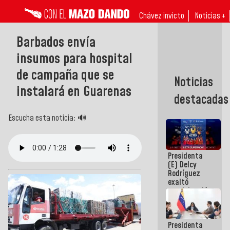
Chávez invicto
Noticias ↓
Barbados envía
insumos para hospital
de campaña que se
Noticias
instalará en Guarenas
destacadas
Escucha esta noticia: 🔊
Presidenta
(E) Delcy
Rodríguez
exaltó
participación
de
Venezuela
en Juegos
Presidenta
Centroamericanos