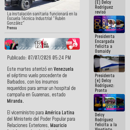
(E) Delcy
y del Caribe
Rodríguez
2026
revisó
La instalación sanitaria funcionará en la
agenda
Escuela Técnica Industrial "Rubén
económica y
González"
ejecución de
Prensa
fondos de
Presidenta
emergencia
Encargada
post-sismos
felicita a
Osmaidy
Arias y
Publicado: 07/07/2026 05:24 PM
Giraly
Marcano por
Este martes aterrizó en
Venezuela
hacer
el séptimo vuelo procedente de
Presidenta
historia en
(e) Delcy
los
Barbados, con los insumos
Rodríguez:
Centroamericanos
requeridos para armar un hospital de
Pronto
campaña en Guarenas, estado
restableceremos
las
Miranda.
operaciones
en el
El viceministro para
América Latina
Delcy
Aeropuerto
del Ministerio del Poder Popular para
Rodríguez
Internacional
felicita a la
de
Relaciones Exteriores,
Mauricio
Vinotinto