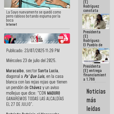
(E)
Guaira
Rodríguez
constata
La Sayo nuevamente se quedó como
obras de
perro rabioso botando espuma por la
rehabilitación
boca
de Escuela
Internet
Militar de
Presidenta
Mamo en La
(E)
Guaira
Rodríguez:
El Pueblo de
La Guaira
Publicado: 23/07/2025 11:29 PM
siempre
estará
Miércoles 23 de julio del 2025.
acompañada
Presidenta
por el
Maracaibo
, sector
Santa Lucia
,
(E) entrega
Gobierno
financiamientos
Nacional
diagonal a
Pa’ Que Luis,
en la casa
a 1.766
blanca con las rejas rojas que tienen
comerciantes
un pendón de
Chávez
y un aviso
y
Noticias
emprendedores
mollejuo que dice: “CON
MADURO
afectados
GANAREMOS TODAS LAS ALCALDÍAS
más
por
EL 27 DE JULIO”.
terremotos
leídas