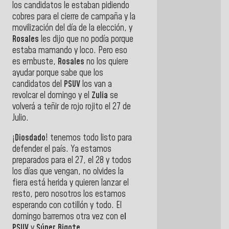
los candidatos le estaban pidiendo
cobres para el cierre de campaña y la
movilización del día de la elección, y
Rosales
les dijo que no podía porque
estaba mamando y loco. Pero eso
es embuste,
Rosales
no los quiere
ayudar porque sabe que los
candidatos del
PSUV
los van a
revolcar el domingo y el
Zulia
se
volverá a teñir de rojo rojito el 27 de
Julio.
¡
Diosdado
! tenemos todo listo para
defender el país. Ya estamos
preparados para el 27, el 28 y todos
los días que vengan, no olvides la
fiera está herida y quieren lanzar el
resto, pero nosotros los estamos
esperando con cotillón y todo. El
domingo barremos otra vez con e
l
PSUV
y
Súper Bigote.