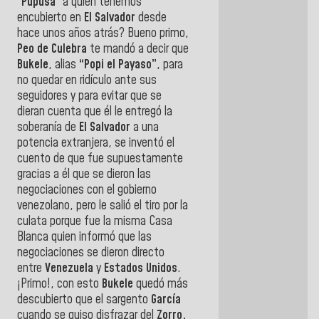
“
Pupusa
” a quien tenemos
encubierto en
El Salvador
desde
hace unos años atrás? Bueno primo,
Peo de Culebra
te mandó a decir que
Bukele
, alias
“Popi el Payaso”
, para
no quedar en ridículo ante sus
seguidores y para evitar que se
dieran cuenta que él le entregó la
soberanía de
El Salvador
a una
potencia extranjera, se inventó el
cuento de que fue supuestamente
gracias a él que se dieron las
negociaciones con el gobierno
venezolano, pero le salió el tiro por la
culata porque fue la misma Casa
Blanca quien informó que las
negociaciones se dieron directo
entre
Venezuela
y
Estados Unidos
.
¡Primo!, con esto
Bukele
quedó más
descubierto que el sargento
García
cuando se quiso disfrazar del
Zorro.