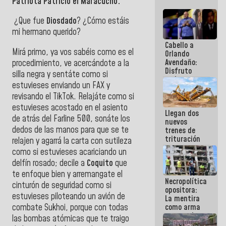
Patriota Patricio el Maracucho.
¿Que fue
Diosdado
? ¿Cómo estáis
mi hermano querido?
Cabello a
Mirá primo, ya vos sabéis como es el
Orlando
Avendaño:
procedimiento, ve acercándote a la
Disfruto
silla negra y sentáte como si
cada vez
estuvieses enviando un FAX y
que escribes
revisando el TikTok. Relajáte como si
porque lo
que haces
estuvieses acostado en el asiento
Llegan dos
es
de atrás del Farline 500, sonáte los
nuevos
embarrarla
dedos de las manos para que se te
trenes de
trituración
relajen y agarrá la carta con sutileza
para
como si estuvieses acariciando un
optimizar
delfín rosado; decile a
Coquito
que
manejo de
escombros
te enfoque bien y arremangate el
Necropolítica
en La Guaira
cinturón de seguridad como si
opositora:
estuvieses piloteando un avión de
La mentira
combate Sukhoi, porque con todas
como arma
contra el
las bombas atómicas que te traigo
Pueblo