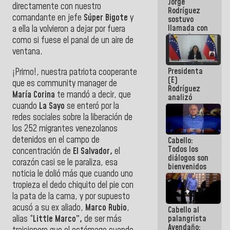
Jorge
públicos
directamente con nuestro
Rodríguez
comandante en jefe
Súper Bigote
y
sostuvo
llamada con
a ella la volvieron a dejar por fuera
Dinorah
como si fuese el panal de un aire de
Figuera y
ventana.
acuerdan
primer
Presidenta
¡Primo!, nuestra patriota cooperante
encuentro
(E)
presencial
que es community manager de
Rodríguez
para el
María Corina
te mandó a decir, que
analizó
diálogo
cuando
La Sayo
se enteró por la
junto a
gobernadores
redes sociales sobre la liberación de
planes de
los 252 migrantes venezolanos
recuperación
detenidos en el campo de
Cabello:
del Sistema
Todos los
Eléctrico
concentración de
El Salvador,
el
diálogos son
Nacional
corazón casi se le paraliza, esa
bienvenidos
noticia le dolió más que cuando uno
siempre que
estén en el
tropieza el dedo chiquito del pie con
marco de la
la pata de la cama, y por supuesto
Constitución
acusó a su ex aliado,
Marco Rubio
,
Cabello al
de la
alias “
Little Marco”,
de ser más
palangrista
República
Avendaño: