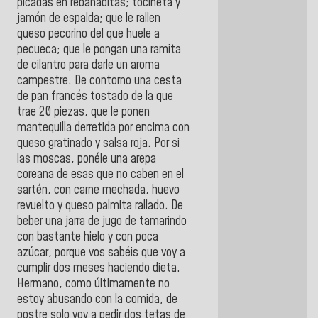
picadas en rebanaditas; tocineta y
jamón de espalda; que le rallen
queso pecorino del que huele a
pecueca; que le pongan una ramita
de cilantro para darle un aroma
campestre. De contorno una cesta
de pan francés tostado de la que
trae 20 piezas, que le ponen
mantequilla derretida por encima con
queso gratinado y salsa roja. Por si
las moscas, ponéle una arepa
coreana de esas que no caben en el
sartén, con carne mechada, huevo
revuelto y queso palmita rallado. De
beber una jarra de jugo de tamarindo
con bastante hielo y con poca
azúcar, porque vos sabéis que voy a
cumplir dos meses haciendo dieta.
Hermano, como últimamente no
estoy abusando con la comida, de
postre solo voy a pedir dos tetas de