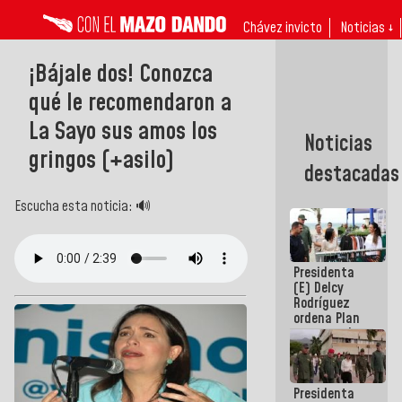
Chávez invicto
Noticias ↓
¡Bájale dos! Conozca
qué le recomendaron a
La Sayo sus amos los
Noticias
gringos (+asilo)
destacadas
Escucha esta noticia: 🔊
Presidenta
(E) Delcy
Rodríguez
ordena Plan
maestro de
desarrollo
logístico y
turístico
Presidenta
para La