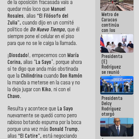
de la oposición fracasada vais a
quedar más loco que
Manuel
Metro de
Rosales
, alias
“El Filósofo del
Caracas
Zulia”,
cuando dijo en un comité
continúa
político de
Un Nuevo Tiempo,
que él
con los
trabajos de
siempre pone el celular en el piso
mantenimiento
para que no se le caiga la llamada.
e inspección
en la Línea 2
¡
Diosdado
!, empecemos con
María
Presidenta
(E)
Corina,
alias “
La Sayo
”, porque ahora
Rodríguez
sí te digo que anda más obstinada
se reunió
que la
Chilindrina
cuando
Don Ramón
con Estado
la manda a meterse en la casa y no
Mayor
Eléctrico
la deja jugar con
Kiko
, ni con el
para
Chavo.
Presidenta
abordar
Delcy
planes de
Resulta y acontece que
La Sayo
Rodríguez
acción
otorgó
nuevamente se quedó como perro
medalla
rabioso botando espuma por la boca
"Héroe de
porque una vez más
Donald Trump
,
Venezuela"
a servidores
alias
“El Catire”,
está negociando