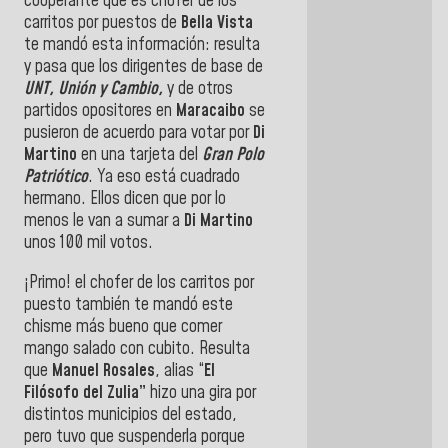
cooperante que es chofer de los
carritos por puestos de
Bella Vista
te mandó esta información: resulta
y pasa que los dirigentes de base de
UNT, Unión y Cambio,
y de otros
partidos opositores en
Maracaibo
se
pusieron de acuerdo para votar por
Di
Martino
en una tarjeta del
Gran Polo
Patriótico
. Ya eso está cuadrado
hermano. Ellos dicen que por lo
menos le van a sumar a
Di Martino
unos 100 mil votos.
¡Primo! el chofer de los carritos por
puesto también te mandó este
chisme más bueno que comer
mango salado con cubito. Resulta
que
Manuel Rosales
, alias “
El
Filósofo del Zulia”
hizo una gira por
distintos municipios del estado,
pero tuvo que suspenderla porque