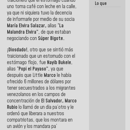
traicionero que el estómago cuando
Lo que
uno toma café con leche en la calle,
vayas a
ya que ni siquiera tuvo la decencia
escribir
hazlo hoy
de informarle por medio de su socia
por que no
María Elvira Salazar,
alias “
La
sabemos si
Malandra Elvira”
, de que estaban
la semana
que viene
negociando con
Súper Bigote.
hay
programa
¡
Diosdado!
, otro que se sintió más
traicionado que un estornudo con el
estómago flojo, fue
Nayib Bukele
,
alias “
Popi el Payaso”
, ya que
después que Little
Marco
le había
ofrecido 6 millones de dólares por
tener secuestrados a los migrantes
venezolanos en los campos de
concentración de
El Salvador, Marco
Rubio
lo llamó de un día pa´otro y le
ordenó que liberara a nuestros
compatriotas, que los montara en
un avión y los mandara pa´