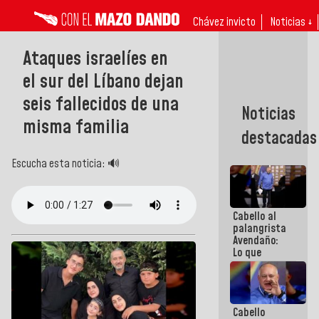
Chávez invicto
Noticias ↓
Ataques israelíes en
el sur del Líbano dejan
seis fallecidos de una
Noticias
misma familia
destacadas
Escucha esta noticia: 🔊
Cabello al
palangrista
Avendaño:
Lo que
vayas a
escribir
hazlo hoy
por que no
Cabello
sabemos si