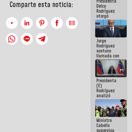
Presidenta
abordar
Comparte esta noticia:
Delcy
planes de
Rodríguez
acción
otorgó
medalla
"Héroe de
Venezuela"
a servidores
Jorge
públicos
Rodríguez
sostuvo
llamada con
Dinorah
Figuera y
acuerdan
primer
Presidenta
encuentro
(E)
presencial
Rodríguez
para el
analizó
diálogo
junto a
gobernadores
planes de
recuperación
Ministro
del Sistema
Cabello
Eléctrico
supervisa
Nacional