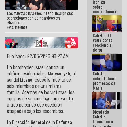
ironiza
la semana
sobre
que viene
contradicciones
hay
Las fuerzas israelíes intensificaron sus
y mentiras
programa
operaciones con bombardeos en
de María
Sharqiyah
Machado:
Foto: Internet
¡Créanle!
Cabello: El
PSUV por la
conciencia
de su
militancia
Publicado: 02/06/2026 08:22 AM
es la
organización
Un bombardeo israelí contra un
política más
edificio residencial en
Marwaniyeh
, al
Cabello
sólida de
sobre falsas
Venezuela
sur del
Líbano
, causó la muerte de
promesas de
seis miembros de una misma
María
familia. Además de las víctimas, los
Machado:
¿Quién le
equipos de socorro lograron rescatar
puede creer?
a tres personas que quedaron
¿Y la gente
atrapadas bajo los escombros.
Diosdado
que ella iba
Cabello:
a salvar en
Llamados a
La Guaira?
La
Dirección General
de la
Defensa
la calle de