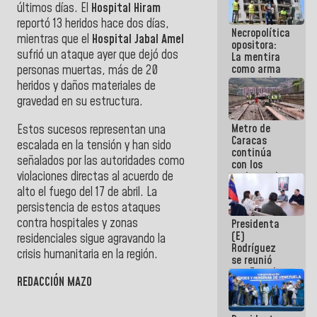
últimos días. El
Hospital Hiram
manejo de
escombros
reportó 13 heridos hace dos días,
Necropolítica
en La Guaira
mientras que el
Hospital Jabal Amel
opositora:
sufrió un ataque ayer que dejó dos
La mentira
como arma
personas muertas, más de 20
contra el
heridos y daños materiales de
Pueblo
gravedad en su estructura.
Metro de
Estos sucesos representan una
Caracas
escalada en la tensión y han sido
continúa
señalados por las autoridades como
con los
violaciones directas al acuerdo de
trabajos de
mantenimiento
alto el fuego del 17 de abril. La
e inspección
persistencia de estos ataques
en la Línea 2
contra hospitales y zonas
Presidenta
(E)
residenciales sigue agravando la
Rodríguez
crisis humanitaria en la región.
se reunió
con Estado
REDACCIÓN MAZO
Mayor
Eléctrico
para