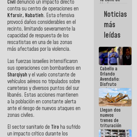
Civil
denunció un impacto directo
María
contra su centro de operaciones en
Machado se
Noticias
Kfarsir, Nabatieh
. Esta ofensiva
estrellaron
de frente
provocó daños considerables en el
más
contra el
recinto, limitando severamente la
Pueblo
leídas
capacidad de respuesta de los
rescatistas en una de las zonas
más afectadas por la violencia.
Las fuerzas israelíes intensificaron
sus operaciones con bombardeos en
Cabello a
Orlando
Sharqiyah
y el vuelo constante de
Avendaño:
vehículos aéreos no tripulados sobre
Disfruto
carreteras y diversos puntos del sur
cada vez
libanés. Estas acciones mantienen
que escribes
porque lo
a la población en constante alerta
que haces
ante el riesgo de nuevos ataques en
Llegan dos
es
zonas civiles.
nuevos
embarrarla
trenes de
trituración
El sector sanitario de
Tiro
ha sufrido
para
un impacto crítico durante los
optimizar