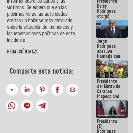
informar sobre los daños y las
Presidenta
abordar
Delcy
planes de
víctimas. Se espera que en las
Rodríguez
acción
próximas horas las autoridades
otorgó
emitan un balance más detallado
medalla
"Héroe de
sobre la situación de los heridos y
Venezuela"
las repercusiones políticas de este
a servidores
incidente.
Jorge
públicos
Rodríguez
sostuvo
REDACCIÓN MAZO
llamada con
Dinorah
Figuera y
Comparte esta noticia:
acuerdan
primer
Presidente
encuentro
del Metro de
presencial
Caracas
para el
inspeccionó
diálogo
trabajos de
rehabilitación
y
modernización
Presidenta
de la vía
(E)
férrea
Rodríguez