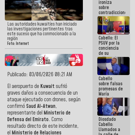
ironiza
la semana
sobre
que viene
contradicciones
hay
y mentiras
programa
de María
Las autoridades kuwaitíes han iniciado
Machado:
las investigaciones pertinentes tras
¡Créanle!
este suceso que ha conmocionado a la
Cabello: El
región
PSUV por la
Foto: Internet
conciencia
de su
militancia
es la
organización
política más
Publicado: 03/06/2026 08:21 AM
Cabello
sólida de
sobre falsas
Venezuela
El aeropuerto de
Kuwait
sufrió
promesas de
graves daños a consecuencia de un
María
Machado:
ataque ejecutado con drones, según
¿Quién le
confirmó
Saud Al-Atwan
,
puede creer?
representante del
Ministerio de
¿Y la gente
Diosdado
Defensa del Emirato
. Como
que ella iba
Cabello:
a salvar en
resultado directo de este incidente,
Llamados a
La Guaira?
el
Ministerio de Relaciones
la calle de