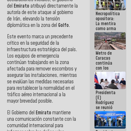
manejo de
del
Emirato
atribuyó directamente la
escombros
autoría de este ataque al gobierno
Necropolítica
en La Guaira
de Irán, elevando la tensión
opositora:
La mentira
diplomática en la zona del
Golfo
.
como arma
contra el
Este evento marca un precedente
Pueblo
crítico en la seguridad de la
infraestructura estratégica del país.
Metro de
Los equipos de emergencia
Caracas
continúan trabajando en la zona
continúa
con los
afectada para remover escombros y
trabajos de
asegurar las instalaciones, mientras
mantenimiento
se evalúan las medidas necesarias
e inspección
en la Línea 2
para restablecer la normalidad en el
Presidenta
tráfico aéreo internacional a la
(E)
mayor brevedad posible.
Rodríguez
se reunió
El Gobierno del
Emirato
mantiene
con Estado
Mayor
una comunicación constante con la
Eléctrico
comunidad internacional para
para