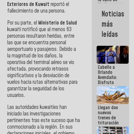
Exteriores de Kuwait
reportó el
María
Machado se
fallecimiento de una persona.
Noticias
estrellaron
de frente
Por su parte, el
Ministerio de Salud
más
contra el
kuwaití notificó que al menos 63
Pueblo
leídas
personas resultaron heridas, entre
las que se encuentra personal
aeroportuario y pasajeros. Debido a
la magnitud de los daños, la
operativa del terminal aéreo se vio
Cabello a
afectada, provocando retrasos
Orlando
significativos y la desviación de
Avendaño:
vuelos hacia rutas alternativas para
Disfruto
cada vez
garantizar la seguridad de los
que escribes
usuarios.
porque lo
que haces
Las autoridades kuwaitíes han
Llegan dos
es
nuevos
embarrarla
iniciado las investigaciones
trenes de
pertinentes tras este suceso que ha
trituración
conmocionado a la región. En sus
para
optimizar
declaraciones iniciales, el gobierno