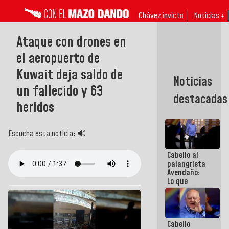
Chávez invicto
Noticias ↓
Ataque con drones en
el aeropuerto de
Kuwait deja saldo de
Noticias
un fallecido y 63
destacadas
heridos
Escucha esta noticia: 🔊
Cabello al
palangrista
Avendaño:
Lo que
vayas a
escribir
hazlo hoy
por que no
Cabello
sabemos si