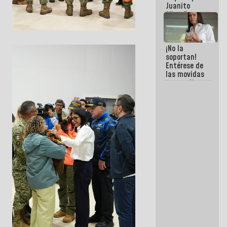
Juanito
Alimaña son
harina del
mismo
costal
¡No la
soportan!
Entérese de
las movidas
que realizan
antiguos
cómplices
de La Sayo
para
sacudírsela