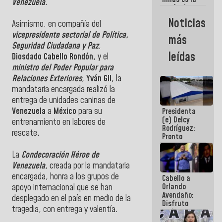
vamos a
Venezuela
.
razón de ser
ganar!
del Gobierno
Noticias
Asimismo, en compañía del
Nacional
vicepresidente sectorial de Política,
más
Seguridad Ciudadana y Paz
,
leídas
Diosdado Cabello Rondón
, y el
ministro del Poder Popular para
Relaciones Exteriores
,
Yván Gil
, la
mandataria encargada realizó la
entrega de unidades caninas de
Venezuela
a
México
para su
Presidenta
(e) Delcy
entrenamiento en labores de
Rodríguez:
rescate.
Pronto
restableceremos
las
La
Condecoración Héroe de
operaciones
Venezuela
, creada por la mandataria
en el
encargada, honra a los grupos de
Cabello a
Aeropuerto
Orlando
Internacional
apoyo internacional que se han
Avendaño:
de
desplegado en el país en medio de la
Disfruto
Maiquetía
tragedia, con entrega y valentía.
cada vez
que escribes