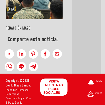
REDACCIÓN MAZO
Comparte esta noticia:
Copyright © 2026
VISITA
HOME
Con El Mazo Dando.
NUESTRAS
REDES
Todos Los Derechos
SOCIALES →
SUBIR
Reservados.
Desarrollado por: Con
El Mazo Dando