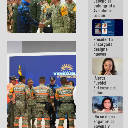
Cabello al
de la
palangrista
República
Avendaño:
Lo que
vayas a
escribir
hazlo hoy
por que no
Presidenta
sabemos si
Encargada
la semana
designa
que viene
nuevos
hay
titulares en
programa
el
Viceministerio
de Energía
¡Alerta
Eléctrica y
Pueblo!
CORPOELEC
Entérese del
"plan
enjambre"
de La Sayo
para
sabotear el
¡No se dejen
diálogo y
engañar! La
promover el
Sayona y
caos