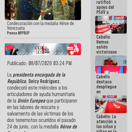
ratificó
nuestra
apoyo del
palabra
PSUV a
representantes
del Gobierno
Condecoración con la medalla Héroe de
para el
Venezuela
diálogo: ¡Un
Prensa MPPRIJP
Cabello:
extraordinario
Hemos
equipo
salido
político!
victoriosos
de la guerra
mediática
Publicado: 08/07/2026 03:24 PM
contra
Venezuela
La
presidenta encargada de la
Cabello
República
,
Delcy Rodríguez
,
destaca
despliegue
condecoró este miércoles a los
en
articuladores de ayuda humanitaria
comunidades
de la
Unión Europea
que participaron
ante
contingencia
en las labores de rescate y
eléctrica:
salvamento de las víctimas de los
Cabello: La
¡Esta
dos terremotos ocurridos el pasado
atención a
batalla
los niños y
24 de junio, con la medalla
Héroe de
también la
niñas es la