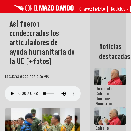
Chávez invicto
Noticias ↓
Así fueron
condecorados los
articuladores de
Noticias
ayuda humanitaria de
destacadas
la UE (+fotos)
Escucha esta noticia: 🔊
Diosdado
Cabello
Rondón:
Nosotros
vamos al
diálogo con
el
compromiso
Cabello
de cumplir