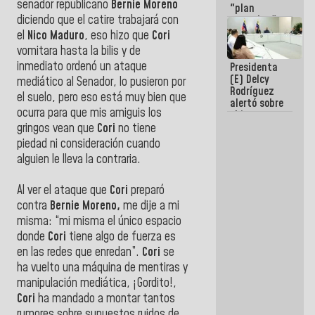
senador republicano
Bernie Moreno
"plan
diciendo que el catire trabajará con
enjambre"
de La Sayo
el
Nico Maduro
, eso hizo que
Cori
para
vomitara hasta la bilis y de
sabotear el
inmediato ordenó un ataque
Presidenta
diálogo y
(E) Delcy
promover el
mediático al Senador, lo pusieron por
Rodríguez
caos
el suelo, pero eso está muy bien que
alertó sobre
ocurra para que mis amiguis los
el impacto
de la
gringos vean que
Cori
no tiene
emergencia
piedad ni consideración cuando
climática en
alguien le lleva la contraria.
los oceános
Al ver el ataque que
Cori
preparó
contra
Bernie Moreno,
me dije a mi
misma: “mi misma el único espacio
donde
Cori
tiene algo de fuerza es
en las redes que enredan”.
Cori
se
ha vuelto una máquina de mentiras y
manipulación mediática, ¡Gordito!,
Cori
ha mandado a montar tantos
rumores sobre supuestos ruidos de