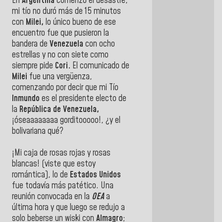
En
Argentina
comenzó el desastre,
mi tío no duró más de 15 minutos
con
Milei,
lo único bueno de ese
encuentro fue que pusieron la
bandera de
Venezuela
con ocho
estrellas y no con siete como
siempre pide
Cori.
El comunicado de
Milei
fue una vergüenza,
comenzando por decir que mi Tío
Inmundo
es el presidente electo de
la
República de Venezuela,
¡óseaaaaaaaa gorditooooo!, ¿y el
bolivariana qué?
¡Mi caja de rosas rojas y rosas
blancas! (viste que estoy
romántica), lo de
Estados Unidos
fue todavía más patético. Una
reunión convocada en la
OEA
a
última hora y que luego se redujo a
solo beberse un wiski con
Almagro
;