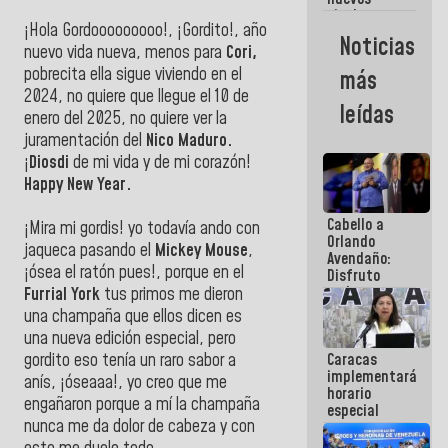
titulares en
¡Hola Gordooooooooo!, ¡Gordito!, año
el
Noticias
Viceministerio
nuevo vida nueva, menos para
Cori,
de Energía
pobrecita ella sigue viviendo en el
más
Eléctrica y
2024, no quiere que llegue el 10 de
CORPOELEC
leídas
enero del 2025, no quiere ver la
juramentación del
Nico Maduro.
¡
Diosdi
de mi vida y de mi corazón!
Happy New Year.
Cabello a
¡Mira mi gordis! yo todavía ando con
Orlando
jaqueca pasando el
Mickey Mouse
,
Avendaño:
¡ósea el ratón pues!, porque en el
Disfruto
cada vez
Furrial York
tus primos me dieron
que escribes
una champaña que ellos dicen es
porque lo
una nueva edición especial, pero
que haces
Caracas
gordito eso tenía un raro sabor a
es
implementará
embarrarla
anís, ¡óseaaa!, yo creo que me
horario
engañaron porque a mí la champaña
especial
nunca me da dolor de cabeza y con
para
adaptarse