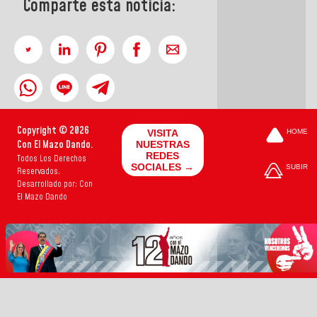
Comparte esta noticia:
Copyright © 2026
VISITA
HOME
Con El Mazo Dando.
NUESTRAS
REDES
Todos Los Derechos
SOCIALES →
SUBIR
Reservados.
Desarrollado por: Con
El Mazo Dando