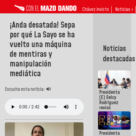
Chávez invicto
Noticias ↓
¡Anda desatada! Sepa
por qué La Sayo se ha
vuelto una máquina
Noticias
de mentiras y
destacadas
manipulación
mediática
Escucha esta noticia: 🔊
Presidenta
(E) Delcy
Rodríguez
revisó
agenda
económica y
ejecución de
fondos de
Presidenta
emergencia