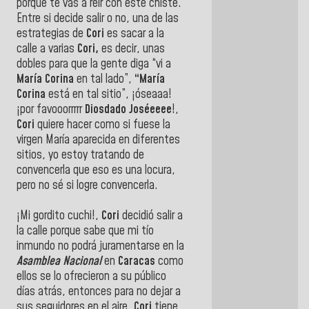
porque te vas a reír con este chiste.
Entre si decide salir o no, una de las
estrategias de
Cori
es sacar a la
calle a varias
Cori,
es decir, unas
dobles para que la gente diga “vi a
María Corina
en tal lado”,
“María
Corina
está en tal sitio”, ¡óseaaa!
¡por favooorrrrr
Diosdado Joséeeee
!,
Cori
quiere hacer como si fuese la
virgen María aparecida en diferentes
sitios, yo estoy tratando de
convencerla que eso es una locura,
pero no sé si logre convencerla.
¡Mi gordito cuchi!,
Cori
decidió salir a
la calle porque sabe que mi tío
inmundo no podrá juramentarse en la
Asamblea Nacional
en
Caracas
como
ellos se lo ofrecieron a su público
días atrás, entonces para no dejar a
sus seguidores en el aire,
Cori
tiene