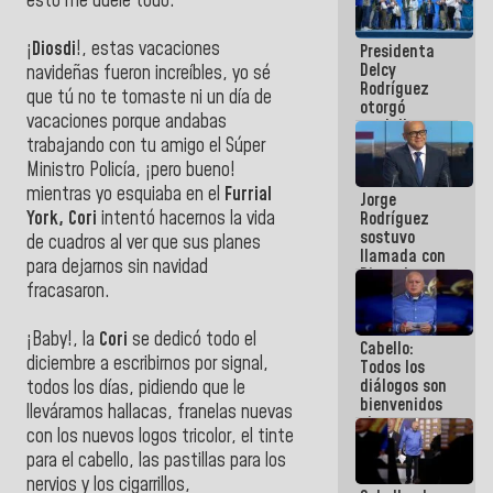
esto me duele todo.
al plan de
ahorro
¡
Diosdi
!, estas vacaciones
Presidenta
energético
Delcy
navideñas fueron increíbles, yo sé
Rodríguez
que tú no te tomaste ni un día de
otorgó
vacaciones porque andabas
medalla
"Héroe de
trabajando con tu amigo el Súper
Venezuela"
Ministro Policía, ¡pero bueno!
a servidores
mientras yo esquiaba en el
Furrial
Jorge
públicos
York, Cori
intentó hacernos la vida
Rodríguez
sostuvo
de cuadros al ver que sus planes
llamada con
para dejarnos sin navidad
Dinorah
fracasaron.
Figuera y
acuerdan
primer
¡Baby!, la
Cori
se dedicó todo el
Cabello:
encuentro
diciembre a escribirnos por signal,
Todos los
presencial
diálogos son
para el
todos los días, pidiendo que le
bienvenidos
diálogo
lleváramos hallacas, franelas nuevas
siempre que
con los nuevos logos tricolor, el tinte
estén en el
para el cabello, las pastillas para los
marco de la
Constitución
nervios y los cigarrillos,