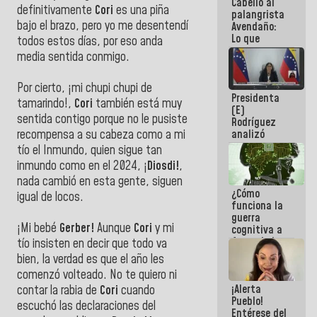
Cabello al
de la
definitivamente
Cori
es una piña
palangrista
República
bajo el brazo, pero yo me desentendí
Avendaño:
Lo que
todos estos días, por eso anda
vayas a
media sentida conmigo.
escribir
hazlo hoy
por que no
Por cierto, ¡mi chupi chupi de
Presidenta
sabemos si
tamarindo!,
Cori
también está muy
(E)
la semana
sentida contigo porque no le pusiste
Rodríguez
que viene
analizó
recompensa a su cabeza como a mi
hay
junto a
programa
tío el Inmundo, quien sigue tan
gobernadores
inmundo como en el 2024, ¡
Diosdi!
,
planes de
nada cambió en esta gente, siguen
recuperación
¿Cómo
del Sistema
igual de locos.
funciona la
Eléctrico
guerra
Nacional
¡Mi bebé
Gerber!
Aunque
Cori
y mi
cognitiva a
favor de la
tío insisten en decir que todo va
narrativa
bien, la verdad es que el año les
hegemónica?
comenzó volteado. No te quiero ni
(1)
¡Alerta
contar la rabia de
Cori
cuando
Pueblo!
escuchó las declaraciones del
Entérese del