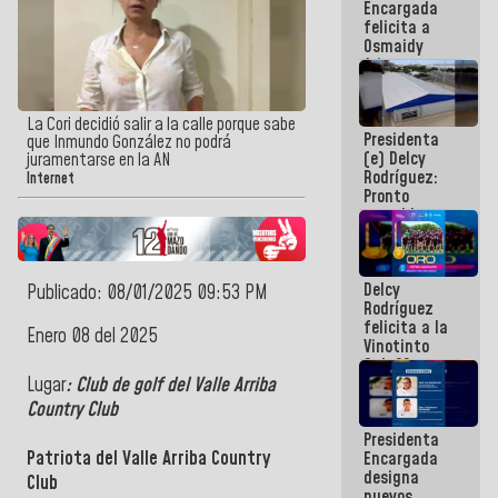
Encargada
post-sismos
felicita a
Osmaidy
Arias y
Giraly
Marcano por
hacer
La Cori decidió salir a la calle porque sabe
Presidenta
historia en
que Inmundo González no podrá
(e) Delcy
los
juramentarse en la AN
Rodríguez:
Centroamericanos
Internet
Pronto
restableceremos
las
operaciones
en el
Delcy
Aeropuerto
Publicado: 08/01/2025 09:53 PM
Rodríguez
Internacional
felicita a la
de
Enero 08 del 2025
Vinotinto
Maiquetía
Sub 20
campeona
Lugar
: Club de golf del Valle Arriba
frente
Country Club
México Sub
Presidenta
23 en los
Patriota del Valle Arriba Country
Encargada
Centroamericanos
designa
Club
nuevos