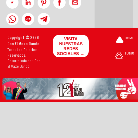
Copyright © 2026
VISITA
HOME
Con El Mazo Dando.
NUESTRAS
REDES
Todos Los Derechos
SOCIALES →
SUBIR
Reservados.
Desarrollado por: Con
El Mazo Dando