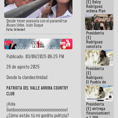
(E) Delcy
AmeriCup
Rodríguez
2027
ordena Plan
maestro de
desarrollo
Desde tener asesoría con el paramilitar
logístico y
Álvaro Uribe, Iván Duque
turístico
Foto: Internet
Presidenta
para La
(E)
Guaira
Rodríguez
constata
obras de
rehabilitación
Publicado: 03/09/2025 09:25 PM
de Escuela
Militar de
26 de agosto 2025
Presidenta
Mamo en La
(E)
Guaira
Desde la clandestinidad
Rodríguez:
El Pueblo de
La Guaira
PATRIOTA DEL VALLE ARRIBA COUNTRY
siempre
CLUB
estará
acompañada
¡Hola
Presidenta
por el
(E) entrega
Gobierno
Gordooooooooooooooooooooooooo!
financiamientos
Nacional
¿Cómo estás tú mi gordito politzia?
a 1.766