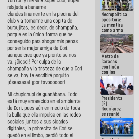
Vuitton y me vine súper cool, súper
manejo de
relajada a bañarme
escombros
clandestinamente en la piscina del
Necropolítica
en La Guaira
opositora:
club y a tomarme una copita de
La mentira
burbujitas, es decir, de champaña,
como arma
porque es la única forma que he
contra el
Pueblo
conseguido para ahogar mis penas
por ser la mejor amiga de Cori,
aunque creo que ya pronto se nos
Metro de
va. ¡Diosdi! Por culpa de la
Caracas
continúa
champaña y la tristeza de que a Cori
con los
se va, hoy te escribiré poquito
trabajos de
¡óseaaaaa! ¡por favoooooor!
mantenimiento
e inspección
en la Línea 2
Mi chupichupi de guanábana. Todo
Presidenta
está muy enrarecido en el ambiente
(E)
de
Cori
, pues aún en medio de toda
Rodríguez
se reunió
la bulla que ella impulsa en las redes
con Estado
sociales juntos a sus sicarios
Mayor
digitales, la pobrecita de Cori se
Eléctrico
para
quedó en el limbo, perdió todo el