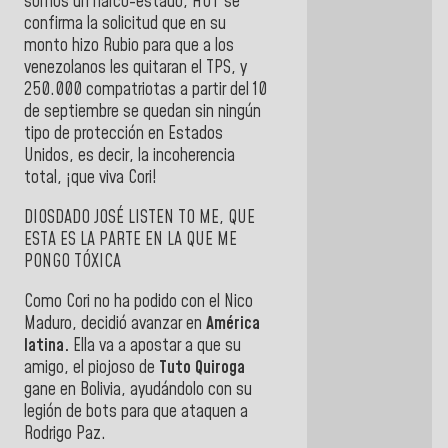
somos un narco-estado, HOY se
confirma la solicitud que en su
monto hizo Rubio para que a los
venezolanos les quitaran el TPS, y
250.000 compatriotas a partir del 10
de septiembre se quedan sin ningún
tipo de protección en Estados
Unidos, es decir, la incoherencia
total, ¡que viva Cori!
DIOSDADO JOSÉ LISTEN TO ME, QUE
ESTA ES LA PARTE EN LA QUE ME
PONGO TÓXICA
Como Cori no ha podido con el Nico
Maduro, decidió avanzar en
América
latina.
Ella va a apostar a que su
amigo, el piojoso de
Tuto Quiroga
gane en Bolivia, ayudándolo con su
legión de bots para que ataquen a
Rodrigo Paz.