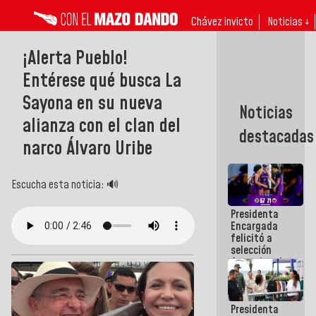
Chávez invicto
Noticias ↓
¡Alerta Pueblo!
Entérese qué busca La
Sayona en su nueva
Noticias
alianza con el clan del
destacadas
narco Álvaro Uribe
Escucha esta noticia: 🔊
Presidenta
Encargada
felicitó a
selección
femenina de
baloncesto
por su
clasificación
Presidenta
a la