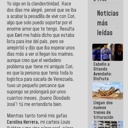
Yo sigo en la clandestinidad. Hace
comerciantes
y
dos días me alegré, pensé que se iba
Noticias
emprendedores
a acabar la pesadilla de vivir con Cori,
afectados
más
algo que solo puedo soportar por el
por
enorme amor que te tengo. Resulta
terremotos
leídas
que
Cori
me había dicho que estaba
lista para irse del país, pero se
arrepintió y dijo que iba esperar unos
días más a ver si llegan los marines,
aunque creo que el verdadero
Cabello a
problema que tiene mi amiguis Cori,
Orlando
es que la persona que tenía toda lo
Avendaño:
Disfruto
logística para sacarla de Venezuela,
cada vez
tuvo un pequeño percance que
que escribes
supongo se prolongará por unos
porque lo
cuantos meses, ¡bueno Diosdado
que haces
Llegan dos
es
José’! tú me entendiste bien.
nuevos
embarrarla
trenes de
Mientras tanto tomé mis gafas
trituración
Carolina Herrera,
mi cartera Louis
para
optimizar