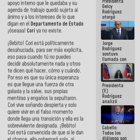
Presidenta
abordar
apoyo interno que le quedaba y su
Delcy
planes de
agenda de trabajo quedó sujeta al
Rodríguez
acción
ánimo y a los intereses de lo que
otorgó
medalla
digan en el
Departamento de Estado
"Héroe de
¡óseaaa!
Cori
ya no existe.
Venezuela"
a servidores
¡Bebito! Cori está políticamente
Jorge
públicos
Rodríguez
desahuciada, para ser más explicita,
sostuvo
eso pasa cuando tú no puedes
llamada con
decidir absolutamente nada y otros
Dinorah
Figuera y
te dicen qué hacer, cómo y cuándo.
acuerdan
Por eso es que su única esperanza
primer
es que llegue una fuerza de otra
Presidenta
encuentro
(E)
galaxia y la salve, sus propias
presencial
Rodríguez
para el
mentiras y engaños la sepultaron.
analizó
diálogo
Cori vive soñando despierta y solo
junto a
quiere vivir en el falso momento
gobernadores
planes de
donde llega una transición y ella es la
recuperación
sobreviviente designada. ¡Bebito!
Cabello:
del Sistema
Cori está convencida de que si le dan
Todos los
Eléctrico
diálogos son
Nacional
el chance, ella gobernará sola, al