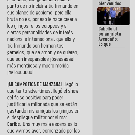
bienvenidos
punto de no incluir a tío Inmundo en
siempre que
sus planes de gobierno, pero ella
estén en el
marco de la
bruta no es, por eso le hace creer a
Constitución
los gringos, a los europeos y a
Cabello al
de la
ciertas personalidades de interés
palangrista
República
nacional e internacional, que ella y
Avendaño:
Lo que
tío Inmundo son hermanitos
vayas a
gemelos, que se aman y se quieren,
escribir
que son inseparables ¡óseaaaaaa!
hazlo hoy
por que no
más mentirosa y muero morida
sabemos si
¡hellouuuuuu!
la semana
que viene
¡MI COMPOTICA DE MANZANA
! Llegó lo
hay
programa
que tanto advertimos, llegó el show
del falso positivo para poder
justificar la millonada que se están
gastando mis amiguis los gringos en
el despliegue militar por el mar
Caribe
. Una muy mala escena es lo
que vivimos ayer, comenzado por las