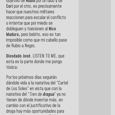
objetivo de
Rubio
por un lado y de
Cori
por el otro, es precisamente
hacer que nuestros militares
reaccionen para escalar el conflicto
o intentar que por miedo se
dobleguen y traicionen al
Nico
Maduro,
pero bebito, eso es tan
imposible como que mi cabello pase
de Rubio
a Negro.
Diosdado José
, LISTEN TO ME, que
esta es la parte donde me pongo
tóxica:
Por los próximos días seguirán
dándole vida a la narrativa del “Cartel
de Los Soles” en vista que con la
narrativa del “
Tren de
Aragua
” ya no
tienen de dónde inventar más, en
cambio con el justificativo de la
droga hay más oportunidades para