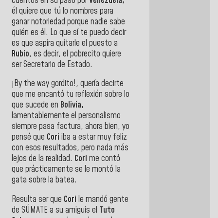
cuentos en su paso por
Venezuela,
él quiere que tú lo nombres para
ganar notoriedad porque nadie sabe
quién es él. Lo que sí te puedo decir
es que aspira quitarle el puesto a
Rubio
, es decir, el pobrecito quiere
ser Secretario de Estado.
¡By the way gordito!, quería decirte
que me encantó tu reflexión sobre lo
que sucede en
Bolivia,
lamentablemente el personalismo
siempre pasa factura, ahora bien, yo
pensé que
Cori
iba a estar muy feliz
con esos resultados, pero nada más
lejos de la realidad.
Cori
me contó
que prácticamente se le montó la
gata sobre la batea.
Resulta ser que
Cori
le mandó gente
de SÚMATE a su amiguis el
Tuto