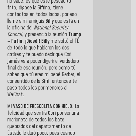
no sabe, es que este pescadito
frito, dígase la Sifrina, tiene
contactos en todos lados, por eso
llamé a mi amiguis
Billy
que está en
la oficina del
National Security
Council
, y presenció la reunión
Trump
– Putin. ¡Diosdi! Billy
me soltó el TÉ
de todo lo que hablaron los dos
catires y te puedo decir que Cori
jamás va a poder digerir el verdadero
final de esa reunión, pero como tú
sabes que tú eres mi bebé Gerber, el
consentido de la Sifri, entonces te
paso todos los por menores al
WeChat.
MI VASO DE FRESCOLITA CON HIELO.
La
felicidad que sentía
Cori
por ser una
marioneta de todos los bate
quebrados del departamento de
Estado le duró poco, pues cuando