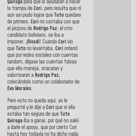
Quiroga
para que lo ayudaran a hacer
la trampa de
Cori
, pero resulta que ni
aun así pudo lograr que
Tuto
quedara
de primero.
Cori
no contaba con que
el piojoso de
Rodrigo Paz
, el otro
candidato boliviano, se iba a
imponer. ¡
Diosdi
! Cuando
Cori
vio
que
Tuto
no levantaba,
Cori
ordenó
que por redes sociales con cuentas
random, dígase las cuentas falsas
que ella maneja, atacaran y
sabotearan a
Rodrigo Paz,
colocándolo como un colaborador de
Evo Morales
.
Pero esto no queda aquí, yo le
pregunté y le dije a
Cori
que si ella
estaba tan segura de que
Tuto
Quiroga
iba a ganar, por qué no salió
a darle el apoyo, que por cierto Cori
hasta hoy todavía no ha dicho nada