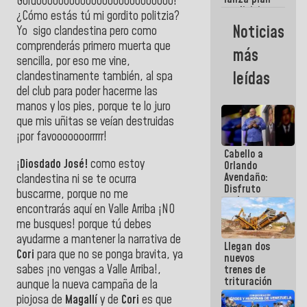
semana
Gordooooooooooooooooooooooooo!
crediticio
¿Cómo estás tú mi gordito politzia?
con subsidio
Noticias
Yo sigo clandestina pero como
a Juntas de
comprenderás primero muerta que
Condominio
más
sencilla, por eso me vine,
leídas
clandestinamente también, al spa
del club para poder hacerme las
manos y los pies, porque te lo juro
que mis uñitas se veían destruidas
¡por favooooooorrrrr!
Cabello a
¡
Diosdado José!
como estoy
Orlando
Avendaño:
clandestina ni se te ocurra
Disfruto
buscarme, porque no me
cada vez
encontrarás aquí en Valle Arriba ¡NO
que escribes
me busques! porque tú debes
porque lo
que haces
ayudarme a mantener la narrativa de
Llegan dos
es
Cori
para que no se ponga bravita, ya
nuevos
embarrarla
sabes ¡no vengas a Valle Arriba!,
trenes de
trituración
aunque la nueva campaña de la
para
piojosa de
Magallí
y de
Cori
es que
optimizar