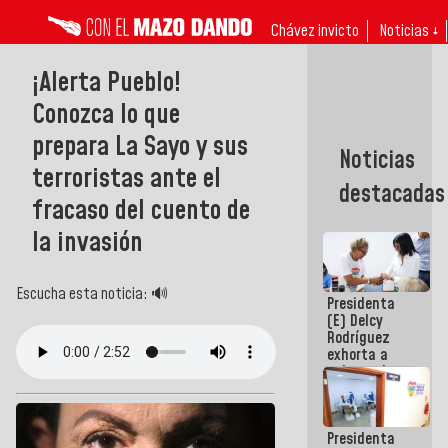
Chávez invicto
Noticias ↓
¡Alerta Pueblo!
Conozca lo que
prepara La Sayo y sus
Noticias
terroristas ante el
destacadas
fracaso del cuento de
la invasión
Escucha esta noticia: 🔊
Presidenta
(E) Delcy
Rodríguez
exhorta a
gobernadores
y alcaldes a
edificar
casas para
Presidenta
abuelos