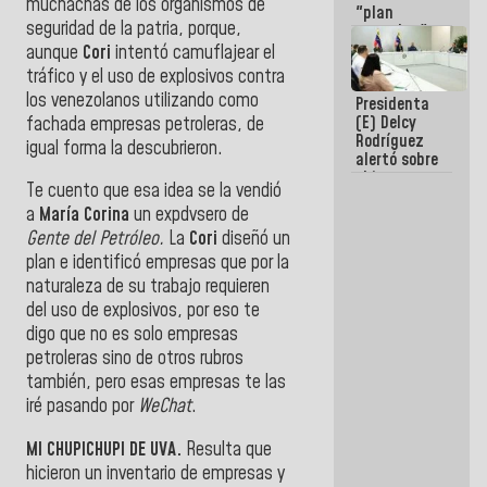
muchachas de los organismos de
"plan
seguridad de la patria, porque,
enjambre"
de La Sayo
aunque
Cori
intentó camuflajear el
para
tráfico y el uso de explosivos contra
sabotear el
los venezolanos utilizando como
Presidenta
diálogo y
(E) Delcy
fachada empresas petroleras, de
promover el
Rodríguez
caos
igual forma la descubrieron.
alertó sobre
el impacto
Te cuento que esa idea se la vendió
de la
a
María Corina
un expdvsero de
emergencia
climática en
Gente del Petróleo.
La
Cori
diseñó un
los oceános
plan e identificó empresas que por la
naturaleza de su trabajo requieren
del uso de explosivos, por eso te
digo que no es solo empresas
petroleras sino de otros rubros
también, pero esas empresas te las
iré pasando por
WeChat
.
MI CHUPICHUPI DE UVA.
Resulta que
hicieron un inventario de empresas y