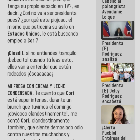
Cabello al
de la
tenga su propio espacio en TV?, es
palangrista
República
Avendaño:
decir, ¿Cori no va a ser presidenta
Lo que
pues? ¿por qué este piojoso, el
vayas a
mismo que patrocina su asilo en
escribir
hazlo hoy
Estados Unidos
, le está buscando
por que no
empleo a
Cori
?
Presidenta
sabemos si
(E)
la semana
¡Diosdi!,
si no entiendes tranquilo
Rodríguez
que viene
analizó
hay
¡bebecito! cuando tú leas esto,
junto a
programa
ellos van a entender que están
gobernadores
rodeados ¡óseaaaaaa¡
planes de
recuperación
Presidenta
del Sistema
MI FRESA CON CREMA Y LECHE
(E) Delcy
Eléctrico
CONDENSADA.
Te cuento que
Cori
Rodríguez
Nacional
está super intensa, durante un
encabezó
brunch que tuvimos el domingo
lanzamiento
del Plan
¡obvioooo clandestinamente!, me
Nacional de
contó
Cori
, clandestinamente
Recreación
también, que siente demasiado odio
¡Alerta
Vacacional
Pueblo!
contra nuestros muchachos y
Entérese del