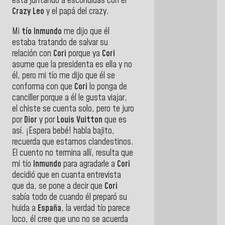
está juntando a escondidas con el
Crazy Leo
y el papá del crazy.
Mi
tío Inmundo
me dijo que él
estaba tratando de salvar su
relación con
Cori
porque ya
Cori
asume que la presidenta es ella y no
él, pero mi tío me dijo que él se
conforma con que
Cori
lo ponga de
canciller porque a él le gusta viajar,
el chiste se cuenta solo, pero te juro
por
Dior
y por
Louis Vuitton
que es
así. ¡Espera bebé! habla bajito,
recuerda que estamos clandestinos.
El cuento no termina allí, resulta que
mi tío
Inmundo
para agradarle a
Cori
decidió que en cuanta entrevista
que da, se pone a decir que
Cori
sabía todo de cuando él preparó su
huida a
España
, la verdad tío parece
loco, él cree que uno no se acuerda