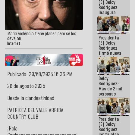
(E) Delcy
Rodríguez
inaugura
casa de los
Abuelos
Primavera
en Caracas
Maria violencia tiene planes pero se los
Presidenta
develan
(E) Delcy
Internet
Rodríguez
firmó nueva
de Ley de
Arrendamiento
aprobada
por la AN
Publicado: 20/08/2025 10:36 PM
Delcy
Rodríguez:
20 de agosto 2025
Más de 2 mil
personas
Desde la clandestinidad
beneficiadas
con planes
para
PATRIOTA DEL VALLE ARRIBA
atención de
COUNTRY CLUB
Presidenta
emergencia
(E) Delcy
sísmica en
¡Hola
Rodríguez
la última
lanza plan