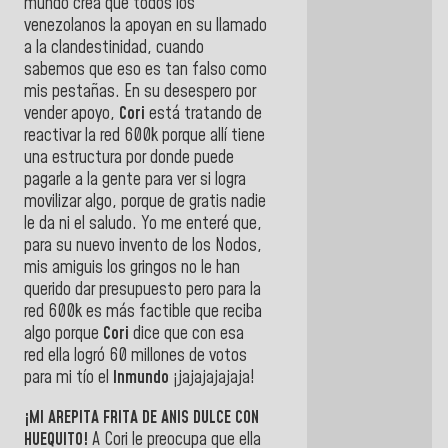
mundo crea que todos los
venezolanos la apoyan en su llamado
a la clandestinidad, cuando
sabemos que eso es tan falso como
mis pestañas. En su desespero por
vender apoyo,
Cori
está tratando de
reactivar la red 600k porque allí tiene
una estructura por donde puede
pagarle a la gente para ver si logra
movilizar algo, porque de gratis nadie
le da ni el saludo. Yo me enteré que,
para su nuevo invento de los Nodos,
mis amiguis los gringos no le han
querido dar presupuesto pero para la
red 600k es más factible que reciba
algo porque
Cori
dice que con esa
red ella logró 60 millones de votos
para mi tío el
Inmundo
¡jajajajajaja!
¡MI AREPITA FRITA DE ANIS DULCE CON
HUEQUITO!
A Cori le preocupa que ella