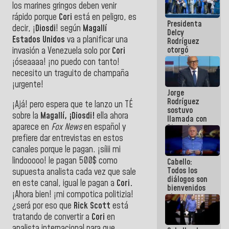
los marines gringos deben venir
manejo de
escombros
rápido porque
Cori
está en peligro, es
Presidenta
en La Guaira
decir, ¡
Diosdi
! según
Magallí
Delcy
Estados Unidos
va a planificar una
Rodríguez
otorgó
invasión a Venezuela solo por
Cori
medalla
¡óseaaaa! ¡no puedo con tanto!
"Héroe de
necesito un traguito de champaña
Venezuela"
¡urgente!
a servidores
Jorge
públicos
Rodríguez
¡Ajá! pero espera que te lanzo un TÉ
sostuvo
sobre la
Magallí, ¡Diosdi!
ella ahora
llamada con
aparece en
Fox News
en español y
Dinorah
Figuera y
prefiere dar entrevistas en estos
acuerdan
canales porque le pagan. ¡síiii mi
primer
lindooooo! le pagan 500$ como
Cabello:
encuentro
Todos los
presencial
supuesta analista cada vez que sale
diálogos son
para el
en este canal, igual le pagan a
Cori.
bienvenidos
diálogo
¡Ahora bien! ¡mi compotica politizia!
siempre que
estén en el
¿será por eso que
Rick Scott
está
marco de la
tratando de convertir a
Cori
en
Constitución
analista internacional para que