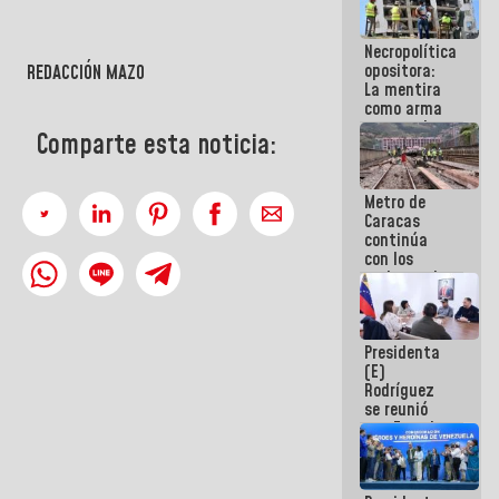
porque lo
que haces
Necropolítica
es
opositora:
REDACCIÓN MAZO
embarrarla
La mentira
como arma
contra el
Comparte esta noticia:
Pueblo
Metro de
Caracas
continúa
con los
trabajos de
mantenimiento
e inspección
en la Línea 2
Presidenta
(E)
Rodríguez
se reunió
con Estado
Mayor
Eléctrico
para