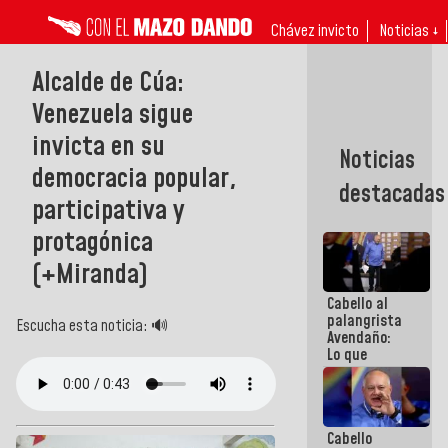
Chávez invicto
Noticias ↓
Alcalde de Cúa:
Venezuela sigue
invicta en su
Noticias
democracia popular,
destacadas
participativa y
protagónica
(+Miranda)
Cabello al
palangrista
Escucha esta noticia: 🔊
Avendaño:
Lo que
vayas a
escribir
hazlo hoy
por que no
Cabello
sabemos si