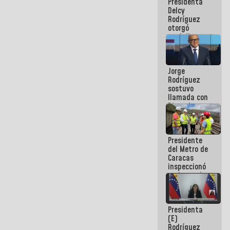
Presidenta
abordar
Delcy
planes de
Rodríguez
acción
otorgó
medalla
"Héroe de
Venezuela"
a servidores
Jorge
públicos
Rodríguez
sostuvo
llamada con
Dinorah
Figuera y
acuerdan
primer
Presidente
encuentro
del Metro de
presencial
Caracas
para el
inspeccionó
diálogo
trabajos de
rehabilitación
y
modernización
Presidenta
de la vía
(E)
férrea
Rodríguez