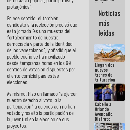
democracia popular, participativa y
María
protagónica”.
Machado se
Noticias
estrellaron
En ese sentido, el también
de frente
más
contra el
candidato a la reelección precisó que
Pueblo
esta jornada “es una muestra del
leídas
fortalecimiento de nuestra
democracia y parte de la identidad
de los venezolanos”, y añadió que el
pueblo cueño se ha movilizado
desde tempranas horas en los 90
Llegan dos
centros de votación dispuestos por
nuevos
trenes de
el ente comicial para estas
trituración
elecciones.
para
optimizar
Asimismo, hizo un llamado “a ejercer
manejo de
escombros
nuestro derecho al voto, a la
Cabello a
en La Guaira
participación" a quienes aun no han
Orlando
votado y
resaltó la participación de
Avendaño:
Disfruto
la juventud en la elección de sus
cada vez
proyectos.
que escribes