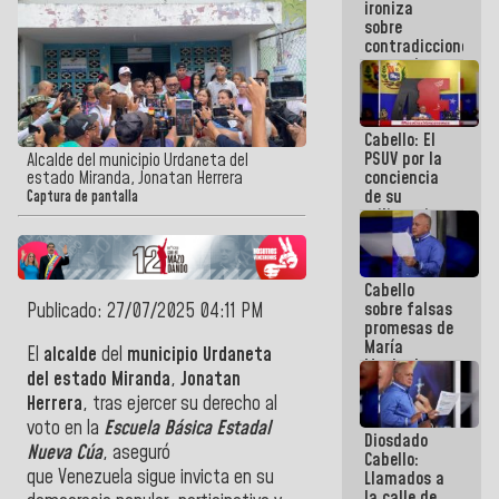
ironiza
la semana
sobre
que viene
contradicciones
hay
y mentiras
programa
de María
Machado:
¡Créanle!
Cabello: El
PSUV por la
Alcalde del municipio Urdaneta del
conciencia
estado Miranda, Jonatan Herrera
de su
Captura de pantalla
militancia
es la
organización
política más
Cabello
sólida de
sobre falsas
Publicado: 27/07/2025 04:11 PM
Venezuela
promesas de
María
El
alcalde
del
municipio Urdaneta
Machado:
del estado Miranda
,
Jonatan
¿Quién le
Herrera
, tras ejercer su derecho al
puede creer?
¿Y la gente
voto en la
Escuela Básica Estadal
Diosdado
que ella iba
Nueva Cúa
, aseguró
Cabello:
a salvar en
que
Venezuela
sigue invicta en su
Llamados a
La Guaira?
la calle de