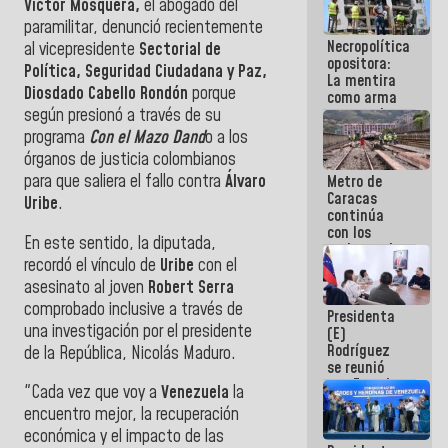
Víctor Mosquera,
el abogado del
porque lo
paramilitar, denunció recientemente
que haces
Necropolítica
es
al vicepresidente
Sectorial de
opositora:
embarrarla
Política, Seguridad Ciudadana y Paz,
La mentira
Diosdado Cabello Rondón
porque
como arma
contra el
según presionó a través de su
Pueblo
programa
Con el Mazo Dand
o a los
órganos de justicia colombianos
para que saliera el fallo contra
Álvaro
Metro de
Caracas
Uribe
.
continúa
con los
En este sentido, la diputada,
trabajos de
recordó el vínculo de
Uribe
con el
mantenimiento
e inspección
asesinato al joven
Robert Serra
en la Línea 2
comprobado inclusive a través de
Presidenta
una investigación por el presidente
(E)
Rodríguez
de la República, Nicolás Maduro.
se reunió
con Estado
"Cada vez que voy a
Venezuela
la
Mayor
encuentro mejor, la recuperación
Eléctrico
para
económica y el impacto de las