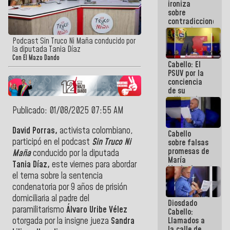
ironiza
la semana
sobre
que viene
contradicciones
hay
y mentiras
programa
de María
Podcast Sin Truco Ni Maña conducido por
Machado:
la diputada Tania Díaz
¡Créanle!
Con El Mazo Dando
Cabello: El
PSUV por la
conciencia
de su
militancia
es la
Publicado: 01/08/2025 07:55 AM
organización
política más
David Porras,
activista colombiano,
Cabello
sólida de
participó en el podcast
Sin Truco Ni
sobre falsas
Venezuela
promesas de
Maña
conducido por la diputada
María
Tania Díaz,
este viernes para abordar
Machado:
el tema sobre la sentencia
¿Quién le
puede creer?
condenatoria por 9 años de prisión
¿Y la gente
domiciliaria al padre del
Diosdado
que ella iba
paramilitarismo
Álvaro Uribe Vélez
Cabello:
a salvar en
Llamados a
otorgada por la insigne jueza
Sandra
La Guaira?
la calle de