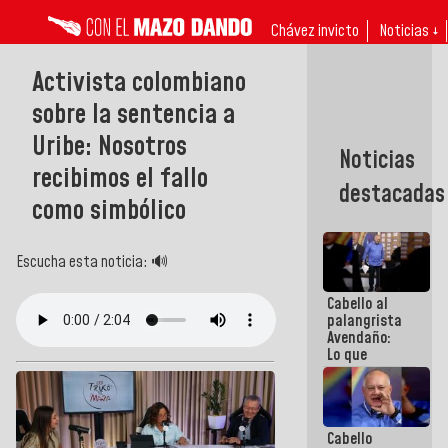
Chávez invicto
Noticias ↓
Activista colombiano
sobre la sentencia a
Uribe: Nosotros
Noticias
recibimos el fallo
destacadas
como simbólico
Escucha esta noticia: 🔊
Cabello al
palangrista
Avendaño:
Lo que
vayas a
escribir
hazlo hoy
por que no
Cabello
sabemos si