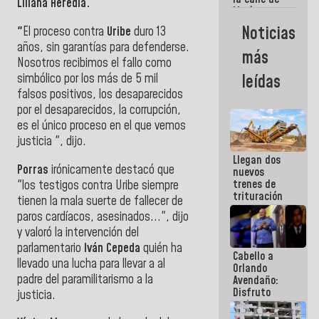
Liliana Heredia.
María
Machado se
Noticias
"
El proceso contra
Uribe
duro 13
estrellaron
años, sin garantías para defenderse.
de frente
más
contra el
Nosotros recibimos el fallo como
Pueblo
simbólico por los más de 5 mil
leídas
falsos positivos, los desaparecidos
por el desaparecidos, la corrupción,
es el único proceso en el que vemos
justicia ", dijo.
Llegan dos
Porras
irónicamente destacó que
nuevos
trenes de
"los testigos contra Uribe siempre
trituración
tienen la mala suerte de fallecer de
para
paros cardíacos, asesinados...", dijo
optimizar
y valoró la intervención del
manejo de
escombros
parlamentario
Iván Cepeda
quién ha
Cabello a
en La Guaira
llevado una lucha para llevar a al
Orlando
padre del paramilitarismo a la
Avendaño:
Disfruto
justicia.
cada vez
que escribes