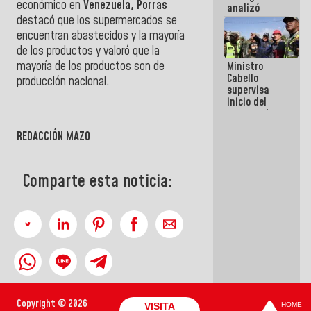
económico en
Venezuela, Porras
analizó
destacó que los supermercados se
junto a
gobernadores
encuentran abastecidos y la mayoría
planes de
de los productos y valoró que la
recuperación
mayoría de los productos son de
Ministro
del Sistema
Cabello
Eléctrico
producción nacional.
supervisa
Nacional
inicio del
proceso de
demolición
REDACCIÓN MAZO
de
edificaciones
declaradas
en riesgo en
Comparte esta noticia:
La Guaira
(+Fotos)
Copyright © 2026
VISITA
HOME