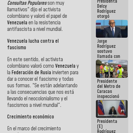
Presidenta
abordar
Consultas Populares
son muy
Delcy
planes de
llamativos" dijo el activista
Rodríguez
acción
colombiano y valoró el papel de
otorgó
medalla
Venezuela
en la resistencia
"Héroe de
antifascista a nivel mundial.
Venezuela"
a servidores
Venezuela lucha contra el
Jorge
públicos
Rodríguez
fascismo
sostuvo
llamada con
En este sentido, el activista
Dinorah
colombiano valoró como
Venezuela
y
Figuera y
acuerdan
la
Federación de Rusia
invierten para
primer
dar a conocer el fascismo y todas
Presidente
encuentro
sus formas. "Se están adelantando
del Metro de
presencial
Caracas
para el
a las consecuencias que nos está
inspeccionó
diálogo
llevando el neocolonialismo y el
trabajos de
fascismos a nivel mundial".
rehabilitación
y
modernización
Crecimiento económico
Presidenta
de la vía
(E)
férrea
En el marco del crecimiento
Rodríguez