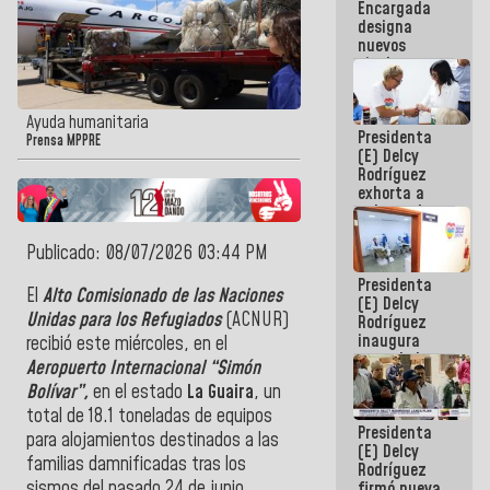
Encargada
Centroamericanos
designa
nuevos
titulares en
el
Viceministerio
de Energía
Ayuda humanitaria
Presidenta
Eléctrica y
Prensa MPPRE
(E) Delcy
CORPOELEC
Rodríguez
exhorta a
gobernadores
y alcaldes a
edificar
Publicado: 08/07/2026 03:44 PM
casas para
Presidenta
abuelos
El
Alto Comisionado de las Naciones
(E) Delcy
Unidas para los Refugiados
(ACNUR)
Rodríguez
inaugura
recibió este miércoles, en el
casa de los
Aeropuerto Internacional “Simón
Abuelos
Bolívar”,
en el estado
La Guaira
, un
Primavera
en Caracas
total de 18.1 toneladas de equipos
Presidenta
para alojamientos destinados a las
(E) Delcy
familias damnificadas tras los
Rodríguez
sismos del pasado 24 de junio.
firmó nueva