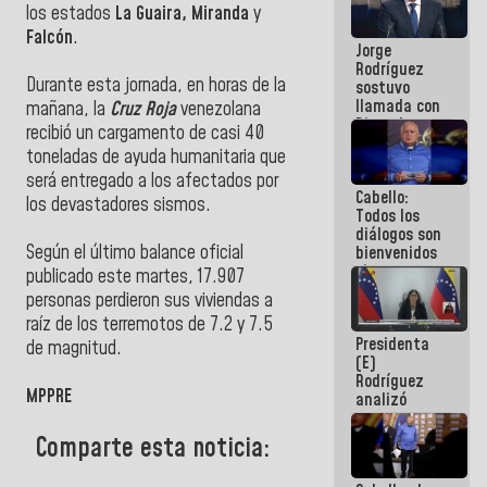
los estados
La Guaira, Miranda
y
Venezuela"
a servidores
Falcón
.
Jorge
públicos
Rodríguez
Durante esta jornada, en horas de la
sostuvo
llamada con
mañana, la
Cruz Roja
venezolana
Dinorah
recibió un cargamento de casi 40
Figuera y
toneladas de ayuda humanitaria que
acuerdan
primer
será entregado a los afectados por
Cabello:
encuentro
los devastadores sismos.
Todos los
presencial
diálogos son
para el
Según el último balance oficial
bienvenidos
diálogo
siempre que
publicado este martes, 17.907
estén en el
personas perdieron sus viviendas a
marco de la
raíz de los terremotos de 7.2 y 7.5
Constitución
Presidenta
de la
de magnitud.
(E)
República
Rodríguez
MPPRE
analizó
junto a
gobernadores
Comparte esta noticia:
planes de
recuperación