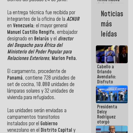
de Ley de
Arrendamiento
Noticias
La entrega técnica fue recibida por
aprobada
integrantes de la oficina de la
ACNUR
por la AN
más
en
Venezuela
; el mayor general
Manuel Castillo Rengifo
, embajador
leídas
designado en
Belarús
y el
director
del Despacho para África del
Ministerio del Poder Popular para
Relaciones Exteriores
,
Marlon Peña
.
Cabello a
El cargamento, procedente de
Orlando
Avendaño:
Panamá
, contiene 728 unidades de
Disfruto
set de cocina, 10.080 unidades de
cada vez
lámparas solares y 32 unidades de
que escribes
porque lo
vivienda para refugiados.
que haces
Presidenta
es
Las unidades serán enviadas a
Delcy
embarrarla
Rodríguez
campamentos transitorios
otorgó
instalados por el
Gobierno
medalla
venezolano en el
Distrito Capital
y
"Héroe de