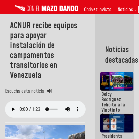
Chávez invicto
Noticias ↓
ACNUR recibe equipos
para apoyar
instalación de
Noticias
campamentos
destacadas
transitorios en
Venezuela
Escucha esta noticia: 🔊
Delcy
Rodríguez
felicita a la
Vinotinto
Sub 20
campeona
frente
México Sub
Presidenta
23 en los