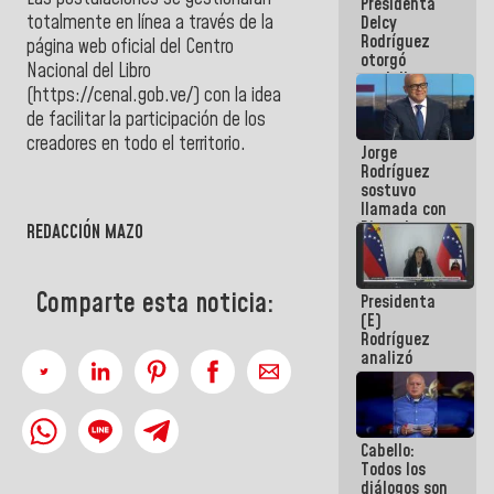
Presidenta
abordar
totalmente en línea a través de la
Delcy
planes de
Rodríguez
acción
página web oficial del Centro
otorgó
Nacional del Libro
medalla
(https://cenal.gob.ve/) con la idea
"Héroe de
Venezuela"
de facilitar la participación de los
a servidores
creadores en todo el territorio.
Jorge
públicos
Rodríguez
sostuvo
llamada con
Dinorah
REDACCIÓN MAZO
Figuera y
acuerdan
primer
Comparte esta noticia:
Presidenta
encuentro
(E)
presencial
Rodríguez
para el
analizó
diálogo
junto a
gobernadores
planes de
recuperación
Cabello:
del Sistema
Todos los
Eléctrico
diálogos son
Nacional