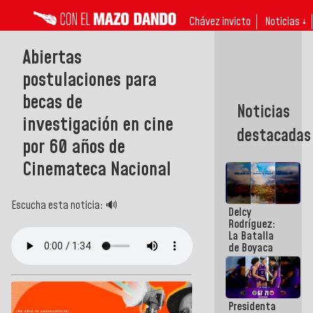
Chávez invicto
Noticias ↓
Abiertas
postulaciones para
becas de
Noticias
investigación en cine
destacadas
por 60 años de
Cinemateca Nacional
Escucha esta noticia: 🔊
Delcy
Rodríguez:
La Batalla
de Boyaca
representa
un capítulo
decisivo en
la gesta
Presidenta
emancipadora