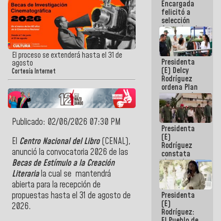
Encargada
de nuestra
felicitó a
América
selección
femenina de
baloncesto
por su
clasificación
El proceso se extenderá hasta el 31 de
Presidenta
a la
agosto
(E) Delcy
AmeriCup
Cortesía Internet
Rodríguez
2027
ordena Plan
maestro de
desarrollo
logístico y
turístico
Publicado: 02/06/2026 07:30 PM
Presidenta
para La
(E)
Guaira
El
Centro Nacional del Libro
(CENAL),
Rodríguez
anunció la convocatoria 2026 de las
constata
obras de
Becas de Estímulo a la Creación
rehabilitación
Literaria
la cual se mantendrá
de Escuela
abierta para la recepción de
Militar de
Presidenta
propuestas hasta el 31 de agosto de
Mamo en La
(E)
Guaira
2026.
Rodríguez:
El Pueblo de