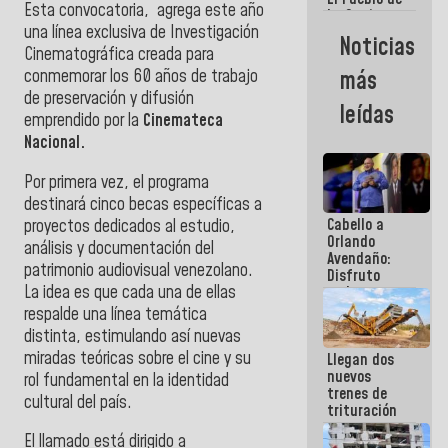
Esta convocatoria, agrega este año
La Guaira
una línea exclusiva de Investigación
siempre
Noticias
estará
Cinematográfica creada para
acompañada
conmemorar los 60 años de trabajo
más
por el
de preservación y difusión
Gobierno
leídas
Nacional
emprendido por la
Cinemateca
Nacional.
Por primera vez, el programa
destinará cinco becas específicas a
Cabello a
proyectos dedicados al estudio,
Orlando
análisis y documentación del
Avendaño:
patrimonio audiovisual venezolano.
Disfruto
La idea es que cada una de ellas
cada vez
que escribes
respalde una línea temática
porque lo
distinta, estimulando así nuevas
que haces
miradas teóricas sobre el cine y su
Llegan dos
es
nuevos
embarrarla
rol fundamental en la identidad
trenes de
cultural del país.
trituración
para
El llamado está dirigido a
optimizar